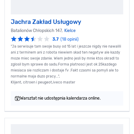
Jachra Zakład Usługowy
Batalionów Chłopskich 147,
Kielce
3.7
(18 opinii)
"Ja serwisuje tam swoje busy od 15 lat i jeszcze nigdy nie nawalili
ani z terminem ani z robota niewiem skad ten negatyw ale kazdy
moze miec swoje zdanie. Wiem jedno jesli by mnie ktos okradl to
zglosil bym sprawe do sadu.Forma platnosci jest ok 25kazdego
miesiaca sie rozliczam i dostaje fv .Fakt czasmi sa pomyli ale to
normalne maja duzo pracy...",
Klijent, citroen i peugeot,iveco master
Warsztat nie udostępnia kalendarza online.