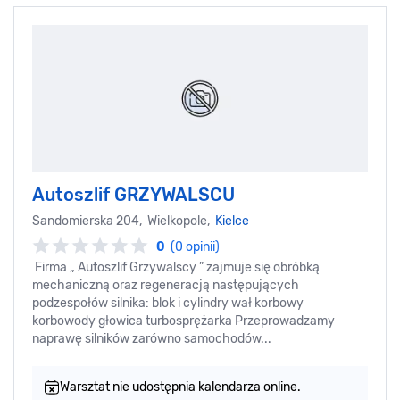
Autoszlif GRZYWALSCU
Sandomierska 204, Wielkopole,
Kielce
0
(0 opinii)
Firma „ Autoszlif Grzywalscy ” zajmuje się obróbką
mechaniczną oraz regeneracją następujących
podzespołów silnika: blok i cylindry wał korbowy
korbowody głowica turbosprężarka Przeprowadzamy
naprawę silników zarówno samochodów...
Warsztat nie udostępnia kalendarza online.