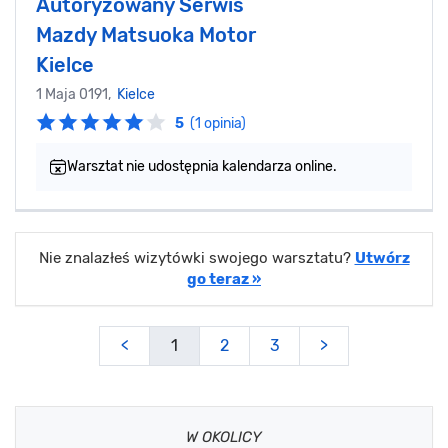
Autoryzowany Serwis
Mazdy Matsuoka Motor
Kielce
1 Maja 0191,
Kielce
5
(1 opinia)
Warsztat nie udostępnia kalendarza online.
Nie znalazłeś wizytówki swojego warsztatu?
Utwórz
go teraz »
<
1
2
3
>
W OKOLICY