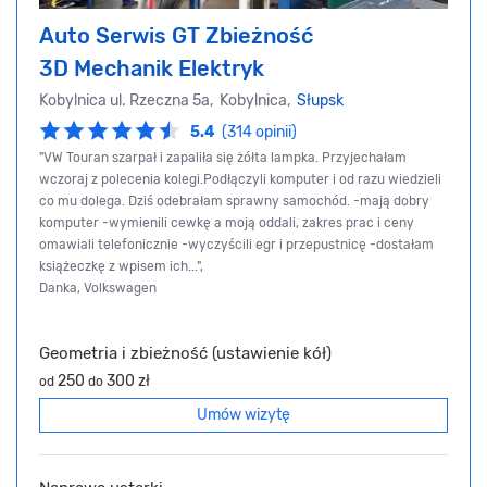
Auto Serwis GT Zbieżność
3D Mechanik Elektryk
Kobylnica ul. Rzeczna 5a, Kobylnica,
Słupsk
5.4
(314 opinii)
"VW Touran szarpał i zapaliła się żółta lampka. Przyjechałam
wczoraj z polecenia kolegi.Podłączyli komputer i od razu wiedzieli
co mu dolega. Dziś odebrałam sprawny samochód. -mają dobry
komputer -wymienili cewkę a moją oddali, zakres prac i ceny
omawiali telefonicznie -wyczyścili egr i przepustnicę -dostałam
książeczkę z wpisem ich...",
Danka, Volkswagen
Geometria i zbieżność (ustawienie kół)
250
300 zł
od
do
Umów wizytę