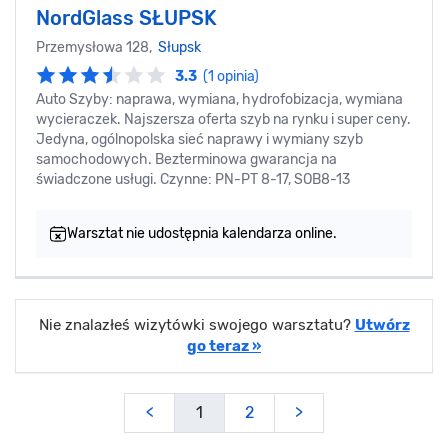
NordGlass SŁUPSK
Przemysłowa 128,
Słupsk
3.3
(1 opinia)
Auto Szyby: naprawa, wymiana, hydrofobizacja, wymiana
wycieraczek. Najszersza oferta szyb na rynku i super ceny.
Jedyna, ogólnopolska sieć naprawy i wymiany szyb
samochodowych. Bezterminowa gwarancja na
świadczone usługi. Czynne: PN-PT 8-17, SOB8-13
Warsztat nie udostępnia kalendarza online.
Nie znalazłeś wizytówki swojego warsztatu?
Utwórz
go teraz »
<
1
2
>