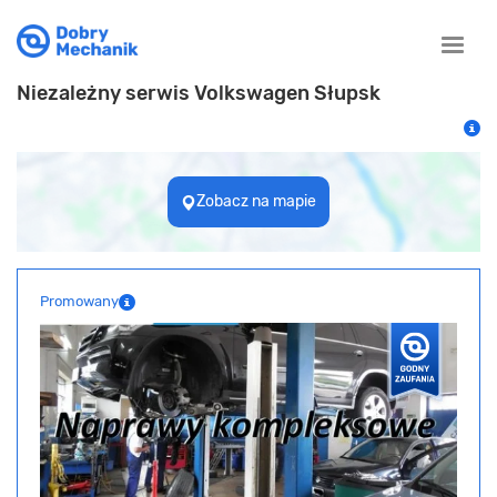
Toggle
naviga
Niezależny serwis Volkswagen Słupsk
Zobacz na mapie
Promowany