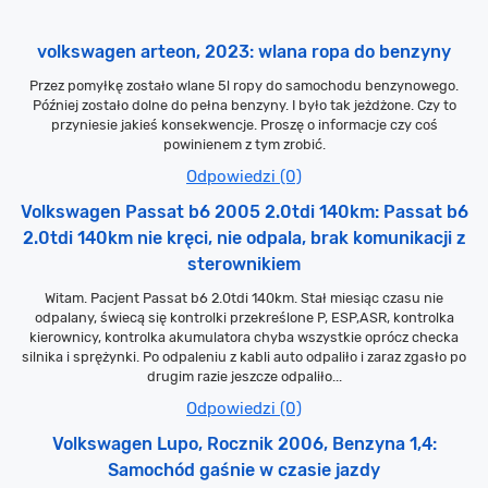
volkswagen arteon, 2023: wlana ropa do benzyny
Przez pomyłkę zostało wlane 5l ropy do samochodu benzynowego.
Później zostało dolne do pełna benzyny. I było tak jeżdżone. Czy to
przyniesie jakieś konsekwencje. Proszę o informacje czy coś
powinienem z tym zrobić.
Odpowiedzi (0)
Volkswagen Passat b6 2005 2.0tdi 140km: Passat b6
2.0tdi 140km nie kręci, nie odpala, brak komunikacji z
sterownikiem
Witam. Pacjent Passat b6 2.0tdi 140km. Stał miesiąc czasu nie
odpalany, świecą się kontrolki przekreślone P, ESP,ASR, kontrolka
kierownicy, kontrolka akumulatora chyba wszystkie oprócz checka
silnika i sprężynki. Po odpaleniu z kabli auto odpaliło i zaraz zgasło po
drugim razie jeszcze odpaliło...
Odpowiedzi (0)
Volkswagen Lupo, Rocznik 2006, Benzyna 1,4:
Samochód gaśnie w czasie jazdy