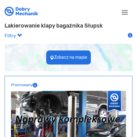
Toggle
naviga
Lakierowanie klapy bagażnika Słupsk
Filtry
Zobacz na mapie
Promowany