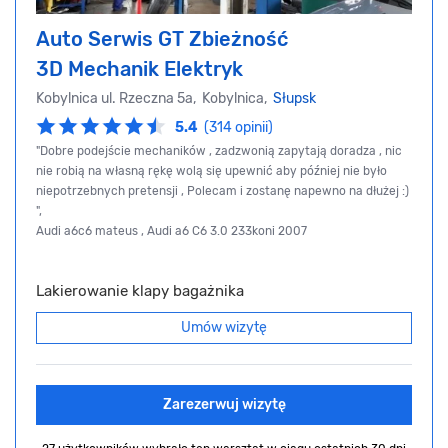
Auto Serwis GT Zbieżność
3D Mechanik Elektryk
Kobylnica ul. Rzeczna 5a, Kobylnica,
Słupsk
5.4
(314 opinii)
"Dobre podejście mechaników , zadzwonią zapytają doradza , nic
nie robią na własną rękę wolą się upewnić aby później nie było
niepotrzebnych pretensji , Polecam i zostanę napewno na dłużej :)
",
Audi a6c6 mateus , Audi a6 C6 3.0 233koni 2007
Lakierowanie klapy bagażnika
Umów wizytę
Zarezerwuj wizytę