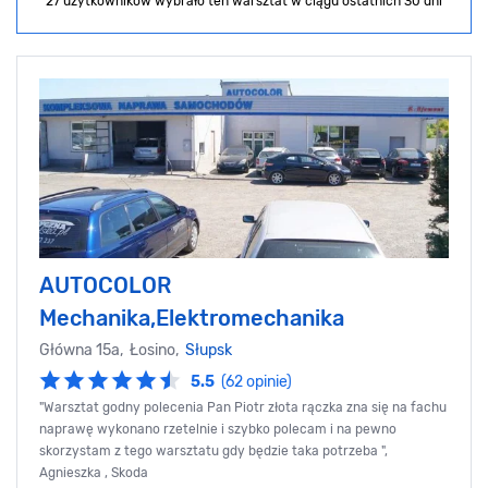
27 użytkowników wybrało ten warsztat
w ciągu ostatnich 30 dni
AUTOCOLOR
Mechanika,Elektromechanika
Główna 15a, Łosino,
Słupsk
5.5
(62 opinie)
"Warsztat godny polecenia Pan Piotr złota rączka zna się na fachu
naprawę wykonano rzetelnie i szybko polecam i na pewno
skorzystam z tego warsztatu gdy będzie taka potrzeba ",
Agnieszka , Skoda