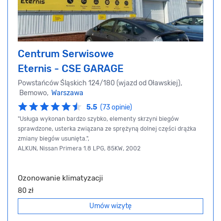
Centrum Serwisowe
Eternis - CSE GARAGE
Powstańców Śląskich 124/180 (wjazd od Oławskiej),
Bemowo,
Warszawa
5.5
(73 opinie)
"Usługa wykonan bardzo szybko, elementy skrzyni biegów
sprawdzone, usterka związana ze sprężyną dolnej części drążka
zmiany biegów usunięta.",
ALKUN, Nissan Primera 1.8 LPG, 85KW, 2002
Ozonowanie klimatyzacji
80 zł
Umów wizytę