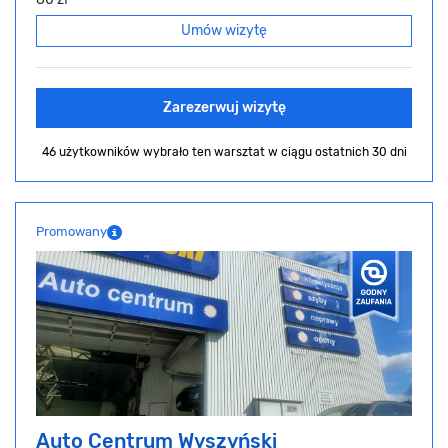
Umów wizytę
Zarezerwuj wizytę
46 użytkowników wybrało ten warsztat
w ciągu ostatnich 30 dni
Promowany
Auto Centrum Wyszyński