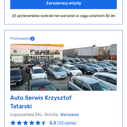
Zarezerwuj wizytę
23 użytkowników wybrało ten warsztat
w ciągu ostatnich 30 dni
Promowany
Auto Serwis Krzysztof
Tatarski
Łopuszańska 24c, Ochota,
Warszawa
5.3
(53 opinie)