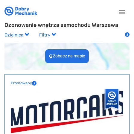
Toggle
naviga
Ozonowanie wnętrza samochodu Warszawa
Dzielnica
Filtry
Zobacz na mapie
Promowany