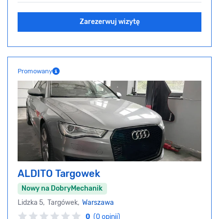
Zarezerwuj wizytę
Promowany
ALDITO Targowek
Nowy na DobryMechanik
Lidzka 5, Targówek,
Warszawa
0
(0 opinii)