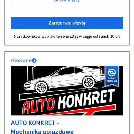
Umów wizytę
Zarezerwuj wizytę
6 użytkowników wybrało ten warsztat
w ciągu ostatnich 30 dni
Promowany
AUTO KONKRET -
Mechanika pojazdowa