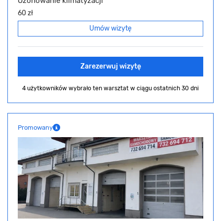
Ozonowanie klimatyzacji
60 zł
Umów wizytę
Zarezerwuj wizytę
4 użytkowników wybrało ten warsztat
w ciągu ostatnich 30 dni
Promowany