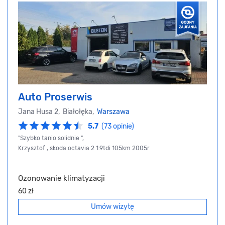
Auto Proserwis
Jana Husa 2, Białołęka,
Warszawa
5.7
(73 opinie)
"Szybko tanio solidnie ",
Krzysztof , skoda octavia 2 1.9tdi 105km 2005r
Ozonowanie klimatyzacji
60 zł
Umów wizytę