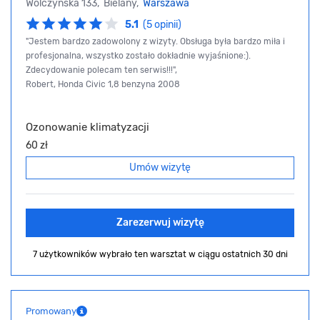
Wólczyńska 133, Bielany,
Warszawa
5.1
(5 opinii)
"Jestem bardzo zadowolony z wizyty. Obsługa była bardzo miła i
profesjonalna, wszystko zostało dokładnie wyjaśnione:).
Zdecydowanie polecam ten serwis!!!",
Robert, Honda Civic 1,8 benzyna 2008
Ozonowanie klimatyzacji
60 zł
Umów wizytę
Zarezerwuj wizytę
7 użytkowników wybrało ten warsztat
w ciągu ostatnich 30 dni
Promowany