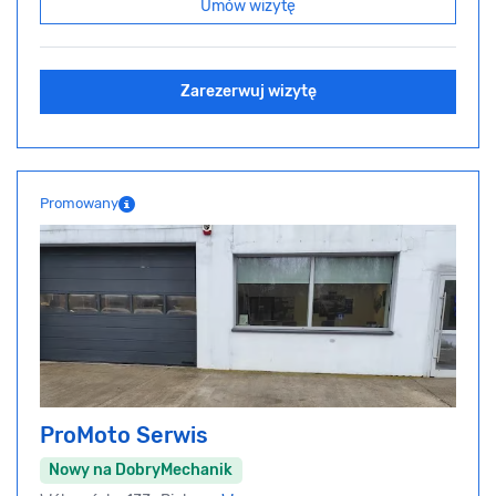
Umów wizytę
Zarezerwuj wizytę
Promowany
ProMoto Serwis
Nowy na DobryMechanik