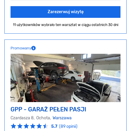
Zarezerwuj wizytę
11 użytkowników wybrało ten warsztat
w ciągu ostatnich 30 dni
Promowany
GPP - GARAŻ PEŁEN PASJI
Czardasza 8, Ochota,
Warszawa
5.7
(89 opinii)