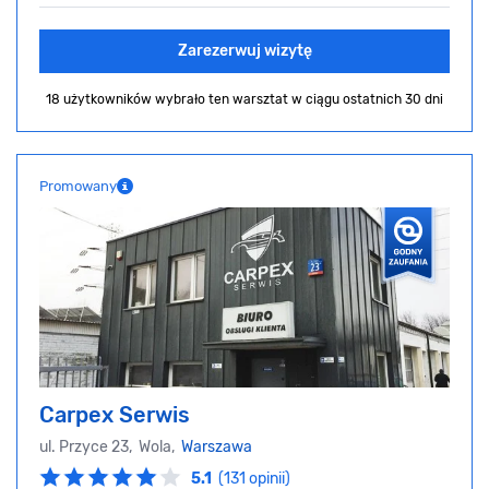
Zarezerwuj wizytę
18 użytkowników wybrało ten warsztat
w ciągu ostatnich 30 dni
Promowany
Carpex Serwis
ul. Przyce 23, Wola,
Warszawa
5.1
(131 opinii)