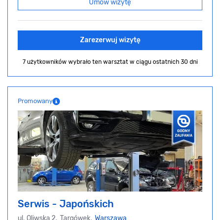
Umów wizytę
Zarezerwuj wizytę
7 użytkowników wybrało ten warsztat
w ciągu ostatnich 30 dni
Promowany
Serwis - Japońskich
ul. Oliwska 2, Targówek,
Warszawa