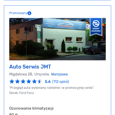
Promowany
Auto Serwis JMT
Migdałowa 2B, Ursynów,
Warszawa
5.6
(112 opinii)
"Przegląd auta wykonany rzetelnie i w promocyjnej cenie",
Darek, Ford Focu
Ozonowanie klimatyzacji
80 zł