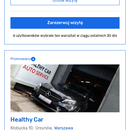
Umów wizytę
Zarezerwuj wizytę
6 użytkowników wybrało ten warsztat
w ciągu ostatnich 30 dni
Promowany
Healthy Car
Kłobucka 10, Ursynów,
Warszawa