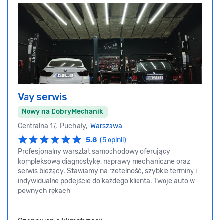
Vay serwis
Nowy na DobryMechanik
Centralna 17, Puchały,
Warszawa
5.8
(5 opinii)
Profesjonalny warsztat samochodowy oferujący
kompleksową diagnostykę, naprawy mechaniczne oraz
serwis bieżący. Stawiamy na rzetelność, szybkie terminy i
indywidualne podejście do każdego klienta. Twoje auto w
pewnych rękach