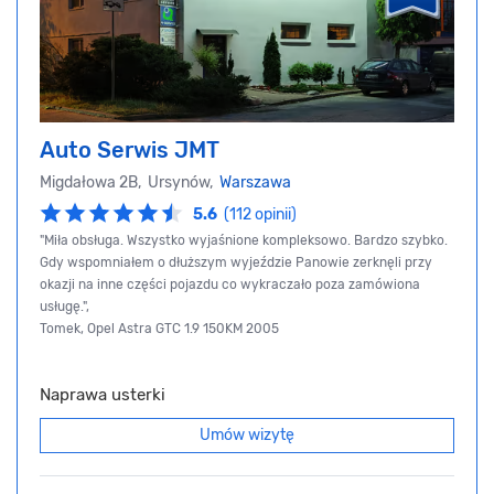
Auto Serwis JMT
Migdałowa 2B, Ursynów,
Warszawa
5.6
(112 opinii)
"Miła obsługa. Wszystko wyjaśnione kompleksowo. Bardzo szybko.
Gdy wspomniałem o dłuższym wyjeździe Panowie zerknęli przy
okazji na inne części pojazdu co wykraczało poza zamówiona
usługę.",
Tomek, Opel Astra GTC 1.9 150KM 2005
Naprawa usterki
Umów wizytę