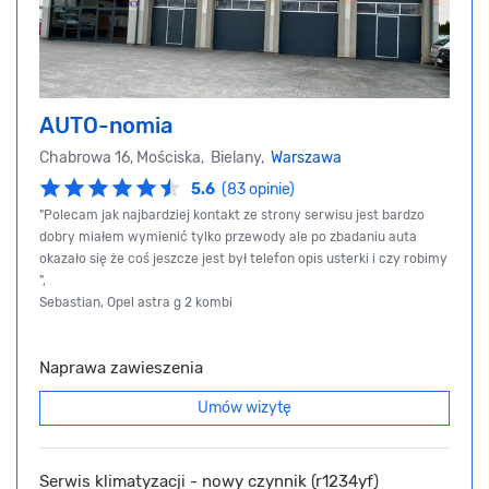
AUTO-nomia
Chabrowa 16, Mościska, Bielany,
Warszawa
5.6
(83 opinie)
"Polecam jak najbardziej kontakt ze strony serwisu jest bardzo
dobry miałem wymienić tylko przewody ale po zbadaniu auta
okazało się że coś jeszcze jest był telefon opis usterki i czy robimy
",
Sebastian, Opel astra g 2 kombi
Naprawa zawieszenia
Umów wizytę
Serwis klimatyzacji - nowy czynnik (r1234yf)