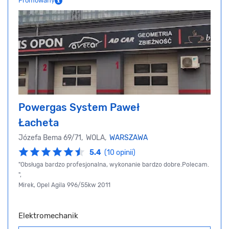
Promowany
Powergas System Paweł
Łacheta
Józefa Bema 69/71, WOLA,
WARSZAWA
5.4
(10 opinii)
"Obsługa bardzo profesjonalna, wykonanie bardzo dobre.Polecam.
",
Mirek, Opel Agila 996/55kw 2011
Elektromechanik