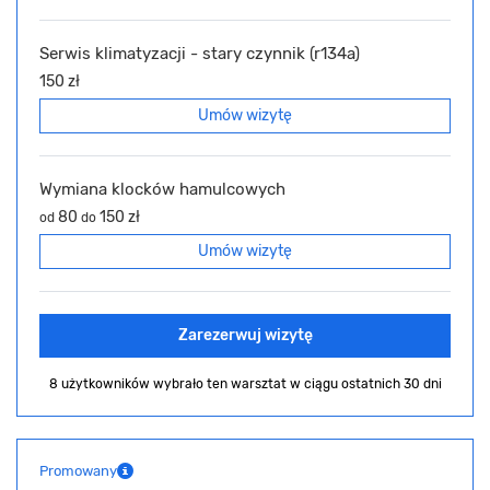
Serwis klimatyzacji - stary czynnik (r134a)
150 zł
Umów wizytę
Wymiana klocków hamulcowych
80
150 zł
od
do
Umów wizytę
Zarezerwuj wizytę
8 użytkowników wybrało ten warsztat
w ciągu ostatnich 30 dni
Promowany