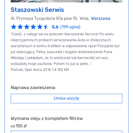
Staszowski Serwis
Al. Prymasa Tysiąclecia 81a paw 15, Wola,
Warszawa
5.6
(199 opinii)
"Cześć, z całego serca polecam Warszawski Service! Po wielu
nieprzyjemnych próbach serwisowania Auta w stołecznych
warsztatach w końcu trafiłem w odpowiednie ręce! Początek był
już obiecujący. Pełny szacunek i bogate doświadczenie Pana
Mikołaja ( zakładam, że to właściciel lub kierownik) od razu
wzbudziły moje zaufanie. Potem to już w pełni...",
Piotrek, Opel Astra 2016 1.4 150 KM
Naprawa zawieszenia
Umów wizytę
Wymiana oleju z kompletem filtrów
150 zł
od