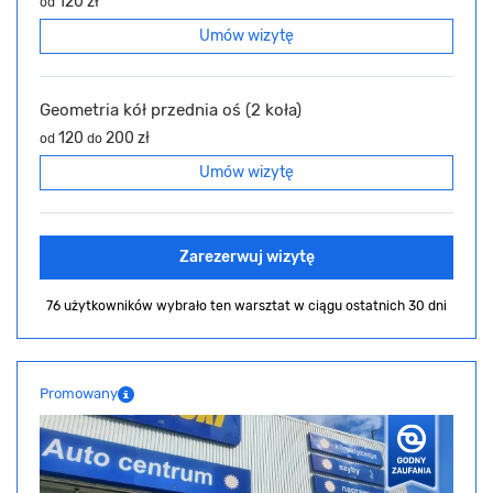
120 zł
od
Umów wizytę
Geometria kół przednia oś (2 koła)
120
200 zł
od
do
Umów wizytę
Zarezerwuj wizytę
76 użytkowników wybrało ten warsztat
w ciągu ostatnich 30 dni
Promowany