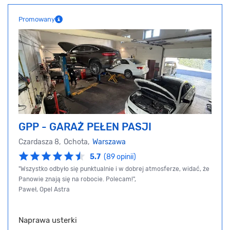
Promowany
GPP - GARAŻ PEŁEN PASJI
Czardasza 8, Ochota,
Warszawa
5.7
(89 opinii)
"Wszystko odbyło się punktualnie i w dobrej atmosferze, widać, że
Panowie znają się na robocie. Polecam!",
Paweł, Opel Astra
Naprawa usterki