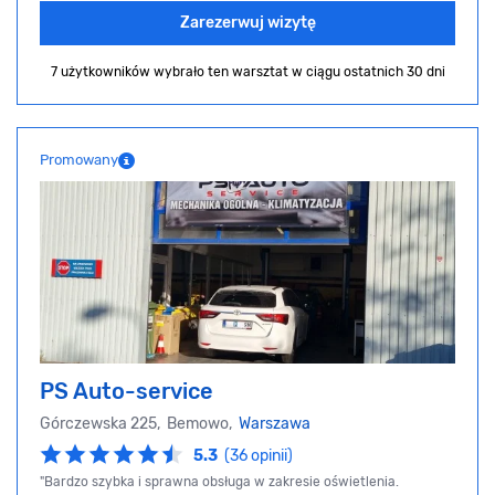
Zarezerwuj wizytę
7 użytkowników wybrało ten warsztat
w ciągu ostatnich 30 dni
Promowany
PS Auto-service
Górczewska 225, Bemowo,
Warszawa
5.3
(36 opinii)
"Bardzo szybka i sprawna obsługa w zakresie oświetlenia.