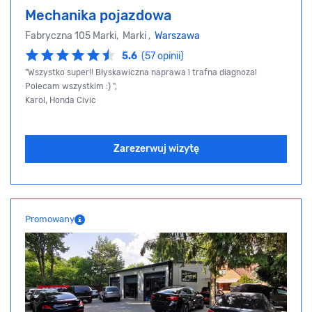
Mechanika pojazdowa
Fabryczna 105 Marki, Marki ,
Warszawa
5.6
(57 opinii)
"Wszystko super!! Błyskawiczna naprawa i trafna diagnoza!
Polecam wszystkim :) ",
Karol, Honda Civic
Zarezerwuj wizytę
Promowany