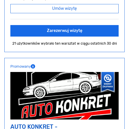
Umów wizytę
Zarezerwuj wizytę
21 użytkowników wybrało ten warsztat
w ciągu ostatnich 30 dni
Promowany
AUTO KONKRET -