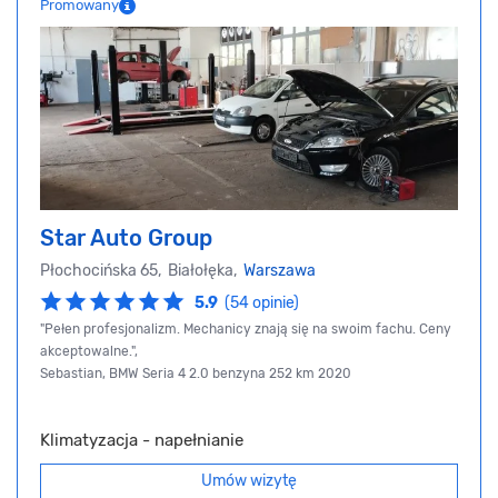
Promowany
Star Auto Group
Płochocińska 65, Białołęka,
Warszawa
5.9
(54 opinie)
"Pełen profesjonalizm. Mechanicy znają się na swoim fachu. Ceny
akceptowalne.",
Sebastian, BMW Seria 4 2.0 benzyna 252 km 2020
Klimatyzacja - napełnianie
Umów wizytę