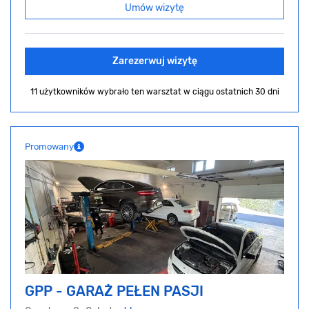
Umów wizytę
Zarezerwuj wizytę
11 użytkowników wybrało ten warsztat
w ciągu ostatnich 30 dni
Promowany
GPP - GARAŻ PEŁEN PASJI