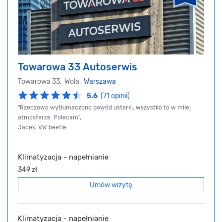
Towarowa 33 Autoserwis
Towarowa 33, Wola,
Warszawa
5.6
(71 opinii)
"Rzeczowo wytłumaczono powód usterki, wszystko to w miłej
atmosferze. Polecam",
Jacek, VW beetle
Klimatyzacja - napełnianie
349 zł
Umów wizytę
Klimatyzacja - napełnianie