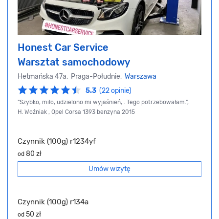
Honest Car Service
Warsztat samochodowy
Hetmańska 47a, Praga-Południe,
Warszawa
5.3
(22 opinie)
"Szybko, miło, udzielono mi wyjaśnień, . Tego potrzebowałam.",
H. Woźniak , Opel Corsa 1393 benzyna 2015
Czynnik (100g) r1234yf
80 zł
od
Umów wizytę
Czynnik (100g) r134a
50 zł
od