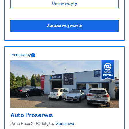
Umów wizytę
Zarezerwuj wizytę
Promowany
Auto Proserwis
Jana Husa 2, Białołęka,
Warszawa