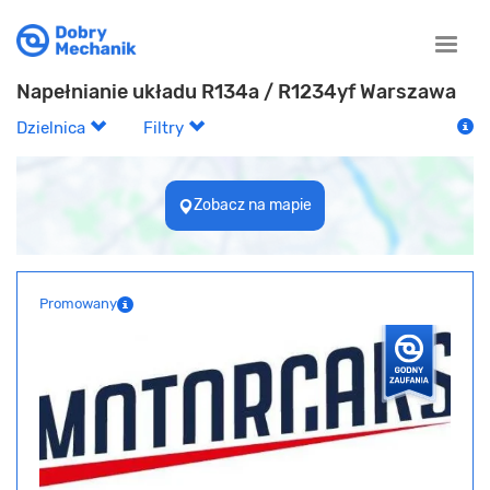
Toggle
naviga
Napełnianie układu R134a / R1234yf Warszawa
Dzielnica
Filtry
Zobacz na mapie
Promowany