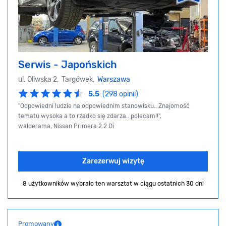
Serwis - Japońskich
ul. Oliwska 2, Targówek,
Warszawa
5.5
(298 opinii)
"Odpowiedni ludzie na odpowiednim stanowisku.. Znajomość
tematu wysoka a to rzadko się zdarza.. polecam!!",
walderama, Nissan Primera 2.2 Di
Zarezerwuj wizytę
8 użytkowników wybrało ten warsztat
w ciągu ostatnich 30 dni
Promowany