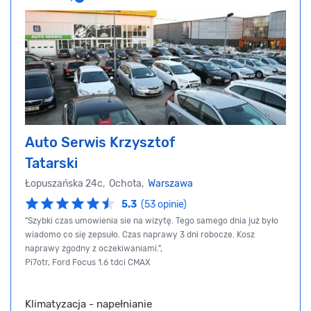
Auto Serwis Krzysztof
Tatarski
Łopuszańska 24c, Ochota,
Warszawa
5.3
(53 opinie)
"Szybki czas umowienia sie na wizytę. Tego samego dnia już było
wiadomo co się zepsuło. Czas naprawy 3 dni robocze. Kosz
naprawy zgodny z oczekiwaniami.",
Pi7otr, Ford Focus 1.6 tdci CMAX
Klimatyzacja - napełnianie