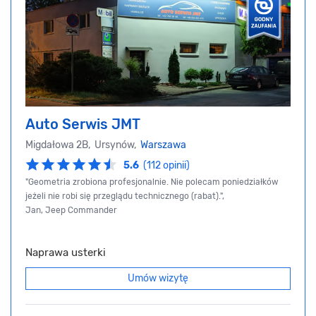
Auto Serwis JMT
Migdałowa 2B, Ursynów,
Warszawa
5.6
(112 opinii)
"Geometria zrobiona profesjonalnie. Nie polecam poniedziałków
jeżeli nie robi się przeglądu technicznego (rabat).",
Jan, Jeep Commander
Naprawa usterki
Umów wizytę