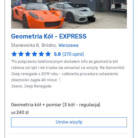
Geometria Kół - EXPRESS
Staniewicka 8, Bródno,
Warszawa
5.8
(270 opinii)
"Po połączeniu telefonicznym dostałem info że geometria kół
robiona od ręki i nie trzeba się umawiać na wizytę. Ma Samochód
Jeep renegade z 2019 roku - całkowita procedura ustawienia
zbieżności zajęła 40 minut. ",
Jawor, Jeep Renegade
Geometria kół + pomiar (3 kół - regulacja)
240 zł
od
Umów wizytę