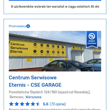
8 użytkowników wybrało ten warsztat
w ciągu ostatnich 30 dni
Promowany
Centrum Serwisowe
Eternis - CSE GARAGE
Powstańców Śląskich 124/180 (wjazd od Oławskiej),
Bemowo,
Warszawa
5.5
(73 opinie)
Nowoczesny, pięciostanowiskowy warsztat samochodowy