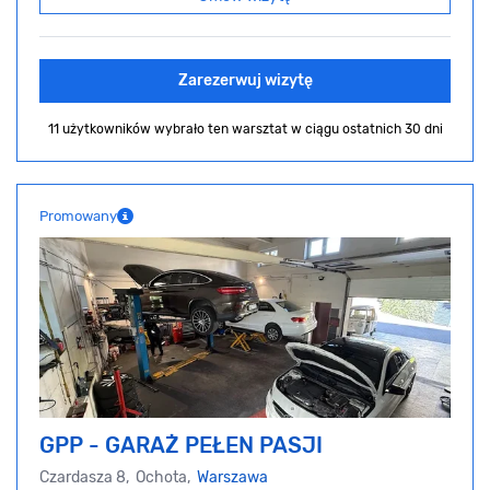
Zarezerwuj wizytę
11 użytkowników wybrało ten warsztat
w ciągu ostatnich 30 dni
Promowany
GPP - GARAŻ PEŁEN PASJI
Czardasza 8, Ochota,
Warszawa