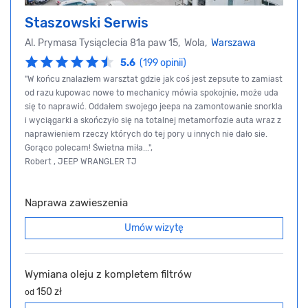
Staszowski Serwis
Al. Prymasa Tysiąclecia 81a paw 15, Wola,
Warszawa
5.6
(199 opinii)
"W końcu znalazłem warsztat gdzie jak coś jest zepsute to zamiast
od razu kupowac nowe to mechanicy mówia spokojnie, może uda
się to naprawić. Oddałem swojego jeepa na zamontowanie snorkla
i wyciągarki a skończyło się na totalnej metamorfozie auta wraz z
naprawieniem rzeczy których do tej pory u innych nie dało sie.
Gorąco polecam! Świetna miła...",
Robert , JEEP WRANGLER TJ
Naprawa zawieszenia
Umów wizytę
Wymiana oleju z kompletem filtrów
150 zł
od