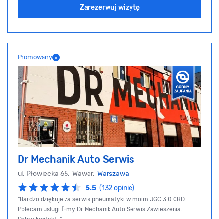
Zarezerwuj wizytę
Promowany
Dr Mechanik Auto Serwis
ul. Płowiecka 65, Wawer,
Warszawa
5.5
(132 opinie)
"Bardzo dziękuje za serwis pneumatyki w moim JGC 3.0 CRD.
Polecam usługi f-my Dr Mechanik Auto Serwis Zawieszenia..