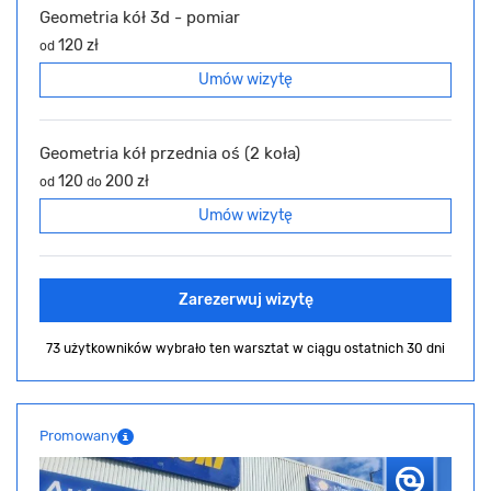
Geometria kół 3d - pomiar
120 zł
od
Umów wizytę
Geometria kół przednia oś (2 koła)
120
200 zł
od
do
Umów wizytę
Zarezerwuj wizytę
73 użytkowników wybrało ten warsztat
w ciągu ostatnich 30 dni
Promowany