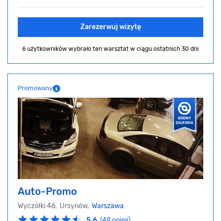
Zarezerwuj wizytę
6 użytkowników wybrało ten warsztat
w ciągu ostatnich 30 dni
Promowany
Auto-Promo
Wyczółki 46, Ursynów,
Warszawa
5.6
(49 opinii)