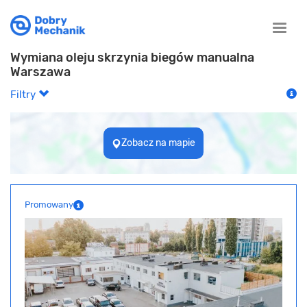
Toggle
naviga
Wymiana oleju skrzynia biegów manualna
Warszawa
Filtry
Zobacz na mapie
Promowany