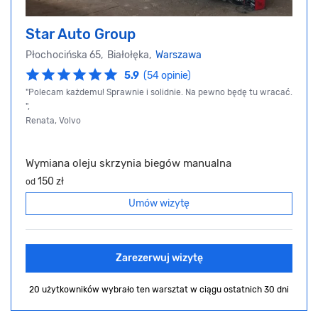
Star Auto Group
Płochocińska 65, Białołęka,
Warszawa
5.9
(54 opinie)
"Polecam każdemu! Sprawnie i solidnie. Na pewno będę tu wracać.
",
Renata, Volvo
Wymiana oleju skrzynia biegów manualna
150 zł
od
Umów wizytę
Zarezerwuj wizytę
20 użytkowników wybrało ten warsztat
w ciągu ostatnich 30 dni