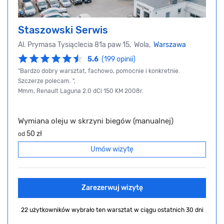
Staszowski Serwis
Al. Prymasa Tysiąclecia 81a paw 15, Wola,
Warszawa
5.6
(199 opinii)
"Bardzo dobry warsztat, fachowo, pomocnie i konkretnie.
Szczerze polecam. ",
Mmm, Renault Laguna 2.0 dCi 150 KM 2008r.
Wymiana oleju w skrzyni biegów (manualnej)
50 zł
od
Umów wizytę
Zarezerwuj wizytę
22 użytkowników wybrało ten warsztat
w ciągu ostatnich 30 dni