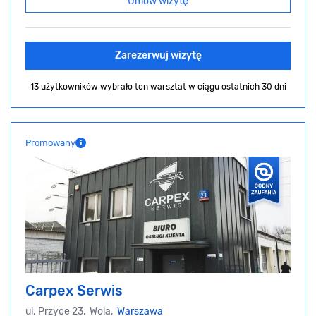
Umów wizytę
Zarezerwuj wizytę
13 użytkowników wybrało ten warsztat
w ciągu ostatnich 30 dni
Promowany
Carpex Serwis
ul. Przyce 23, Wola,
Warszawa