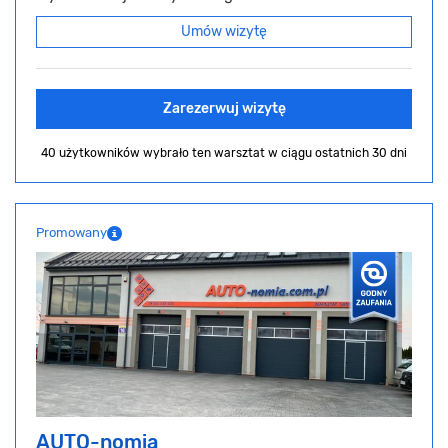
Umów wizytę
Zarezerwuj wizytę
40 użytkowników wybrało ten warsztat
w ciągu ostatnich 30 dni
Promowany
AUTO-nomia