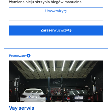
Wymiana oleju skrzynia biegów manualna
Umów wizytę
Zarezerwuj wizytę
Promowany
Vay serwis