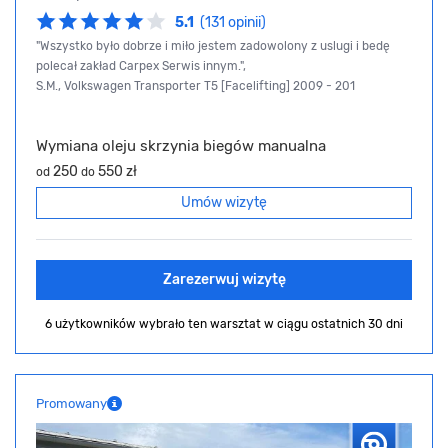
5.1
(131 opinii)
"Wszystko było dobrze i miło jestem zadowolony z uslugi i bedę
polecał zakład Carpex Serwis innym.",
S.M., Volkswagen Transporter T5 [Facelifting] 2009 - 201
Wymiana oleju skrzynia biegów manualna
250
550 zł
od
do
Umów wizytę
Zarezerwuj wizytę
6 użytkowników wybrało ten warsztat
w ciągu ostatnich 30 dni
Promowany