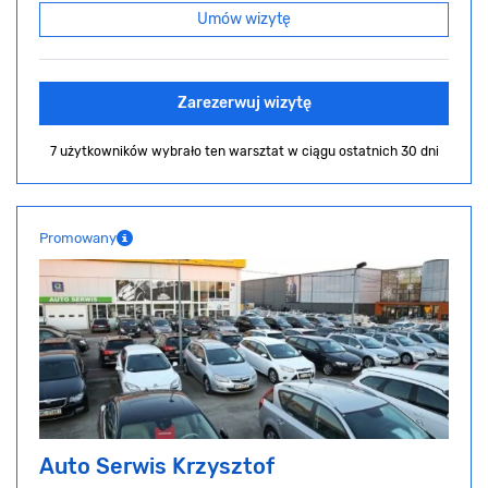
Umów wizytę
Zarezerwuj wizytę
7 użytkowników wybrało ten warsztat
w ciągu ostatnich 30 dni
Promowany
Auto Serwis Krzysztof