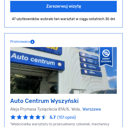
Zarezerwuj wizytę
47 użytkowników wybrało ten warsztat
w ciągu ostatnich 30 dni
Promowany
Auto Centrum Wyszyński
Aleja Prymasa Tysiąclecia 81A/6, Wola,
Warszawa
5.7
(151 opinii)
"Właścicielka warsztatu to przecudowny człowiek, mechanicy