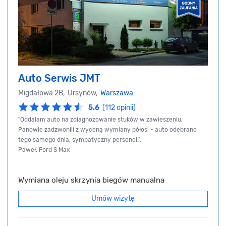
Auto Serwis JMT
Migdałowa 2B, Ursynów,
Warszawa
5.6
(112 opinii)
"Oddałam auto na zdiagnozowanie stuków w zawieszeniu,
Panowie zadzwonili z wyceną wymiany półosi - auto odebrane
tego samego dnia, sympatyczny personel.",
Paweł, Ford S Max
Wymiana oleju skrzynia biegów manualna
Umów wizytę