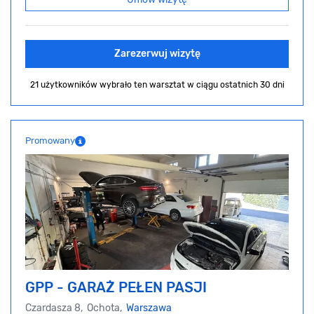
Zarezerwuj wizytę
21 użytkowników wybrało ten warsztat
w ciągu ostatnich 30 dni
Promowany
GPP - GARAŻ PEŁEN PASJI
Czardasza 8, Ochota,
Warszawa