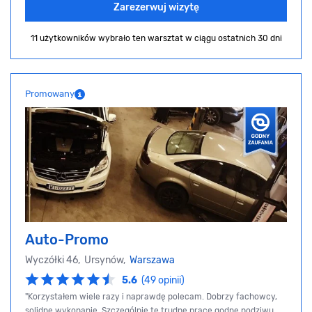
Zarezerwuj wizytę
11 użytkowników wybrało ten warsztat
w ciągu ostatnich 30 dni
Promowany
Auto-Promo
Wyczółki 46, Ursynów,
Warszawa
5.6
(49 opinii)
"Korzystałem wiele razy i naprawdę polecam. Dobrzy fachowcy,
solidne wykonanie. Szczególnie te trudne prace godne podziwu.