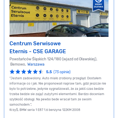
Centrum Serwisowe
Eternis - CSE GARAGE
Powstańców Śląskich 124/180 (wjazd od Oławskiej),
Bemowo,
Warszawa
5.5
(73 opinie)
"Jestem zadowolony. Auto miało zrobiony przegląd. Dostałem
informacje co i jak. Nie proponowali napraw tam, gdzi jeszcze nie
bylo to potrzebne, jedynie sygnalizowali, że za jakiś czas bedzie
trzeba bedzie sie zająć zużytymi elementami. Bardzo doceniam
szybkość obsługi. Na pewbo bede wracał tam ze swoim
samochodem.",
Krzy$, BMW seria 1 E87 1.6 benzyna 122KM 2008