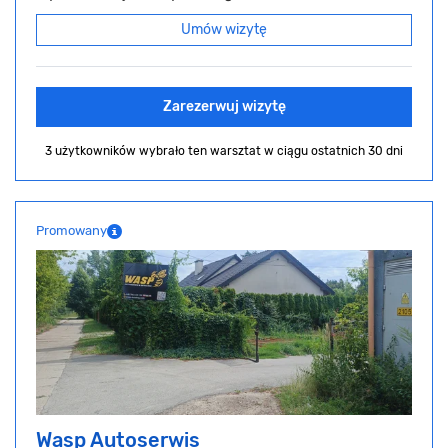
Umów wizytę
Zarezerwuj wizytę
3 użytkowników wybrało ten warsztat
w ciągu ostatnich 30 dni
Promowany
Wasp Autoserwis