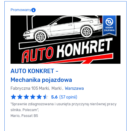
Promowany
AUTO KONKRET -
Mechanika pojazdowa
Fabryczna 105 Marki, Marki ,
Warszawa
5.6
(57 opinii)
"Sprawnie zdiagnozowana i usunięta przyczyną nierównej pracy
silnika. Polecam",
Mario, Passat B5