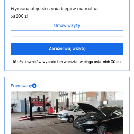
Wymiana oleju skrzynia biegów manualna
200 zł
od
Umów wizytę
Zarezerwuj wizytę
18 użytkowników wybrało ten warsztat
w ciągu ostatnich 30 dni
Promowany