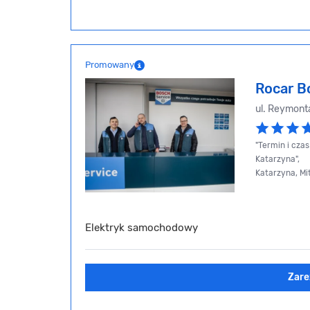
Promowany
Rocar B
ul. Reymont
"Termin i cz
Katarzyna",
Katarzyna, Mi
Elektryk samochodowy
Zare