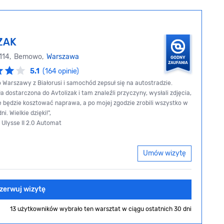
ZAK
 114, Bemowo,
Warszawa
5.1
(164 opinie)
o Warszawy z Białorusi i samochód zepsuł się na autostradzie.
 dostarczona do Avtolizak i tam znaleźli przyczyny, wysłali zdjęcia,
ile będzie kosztować naprawa, a po mojej zgodzie zrobili wszystko w
i. Wielkie dzięki!",
 Ulysse II 2.0 Automat
Umów wizytę
zerwuj wizytę
13 użytkowników wybrało ten warsztat
w ciągu ostatnich 30 dni