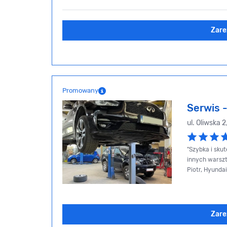
Zare
Promowany
Serwis 
ul. Oliwska 
"Szybka i sku
innych warszt
Piotr, Hyunda
Zare