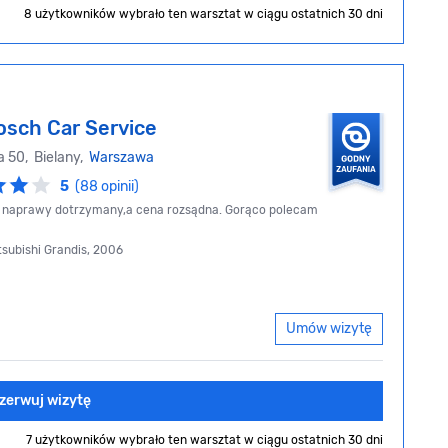
8 użytkowników wybrało ten warsztat
w ciągu ostatnich 30 dni
osch Car Service
a 50, Bielany,
Warszawa
5
(88 opinii)
as naprawy dotrzymany,a cena rozsądna. Gorąco polecam
tsubishi Grandis, 2006
Umów wizytę
zerwuj wizytę
7 użytkowników wybrało ten warsztat
w ciągu ostatnich 30 dni