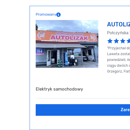
Promowany
AUTOLI
Połczyńska
"Przyjechał d
Laweta została
powiedzieli, 
ciągu dwóch dn
Grzegorz, Fiat
Elektryk samochodowy
Zare