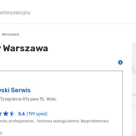
motoryzacyjny
Warszawa
y Warszawa
ski Serwis
Tysiąclecia 81a paw 15, Wola,
5.6
(199 opinii)
wnie, profesjonalnie... fachowa obsługa klienta. Bezproblemowa
,
CC