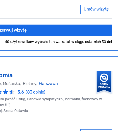
Umów wizytę
zerwuj wizytę
40 użytkowników wybrało ten warsztat
w ciągu ostatnich 30 dni
omia
, Mościska, Bielany,
Warszawa
5.6
(83 opinie)
ka jakość usług, Panowie sympatyczni, normalni, fachowcy w
 !!! ",
ej, Skoda Octawia