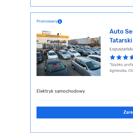
Promowany
Auto Se
Tatarski
Łopuszańsk
"Szybko, profe
Agnieszka, Cl
Elektryk samochodowy
Zare