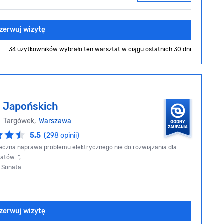
zerwuj wizytę
34 użytkowników wybrało ten warsztat
w ciągu ostatnich 30 dni
- Japońskich
2, Targówek,
Warszawa
5.5
(298 opinii)
teczna naprawa problemu elektrycznego nie do rozwiązania dla
atów. ",
i Sonata
zerwuj wizytę