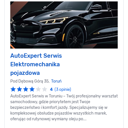
AutoExpert Serwis
Elektromechanika
pojazdowa
Pod Dębową Górą 35,
Toruń
4
(3 opinie)
AutoExpert Serwis w Toruniu – Twój profesjonalny warsztat
samochodowy, gdzie priorytetem jest Twoje
bezpieczeństwo i komfort jazdy. Specjalizujemy się w
kompleksowej obsłudze pojazdów wszystkich marek,
oferując od rutynowej wymiany oleju po...