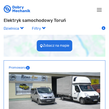
Toggle
naviga
Elektryk samochodowy Toruń
Dzielnica
Filtry
Zobacz na mapie
Promowany