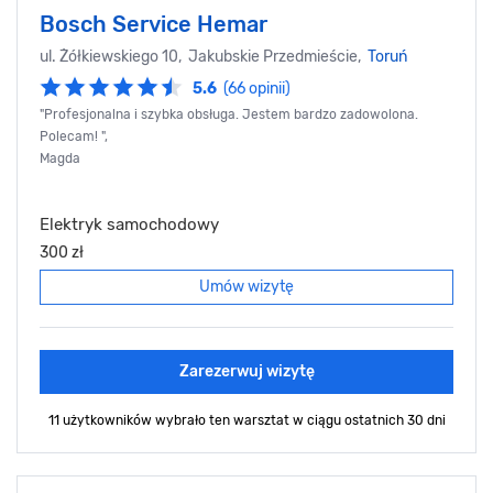
Bosch Service Hemar
ul. Żółkiewskiego 10, Jakubskie Przedmieście,
Toruń
5.6
(66 opinii)
"Profesjonalna i szybka obsługa. Jestem bardzo zadowolona.
Polecam! ",
Magda
Elektryk samochodowy
300 zł
Umów wizytę
Zarezerwuj wizytę
11 użytkowników wybrało ten warsztat
w ciągu ostatnich 30 dni