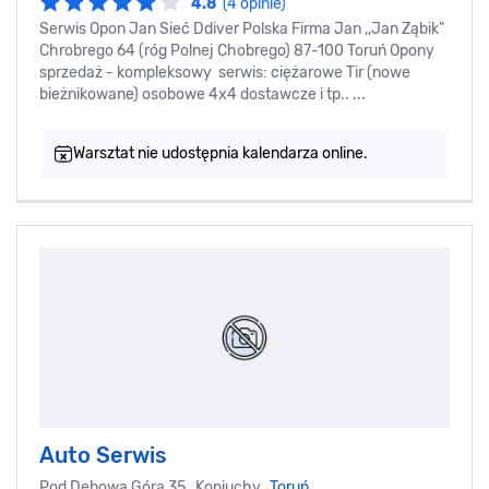
4.8
(4 opinie)
Serwis Opon Jan Sieć Ddiver Polska Firma Jan ,,Jan Ząbik"
Chrobrego 64 (róg Polnej Chobrego) 87-100 Toruń Opony
sprzedaż - kompleksowy serwis: ciężarowe Tir (nowe
bieżnikowane) osobowe 4x4 dostawcze i tp.. ...
Warsztat nie udostępnia kalendarza online.
Auto Serwis
Pod Dębową Górą 35, Koniuchy,
Toruń