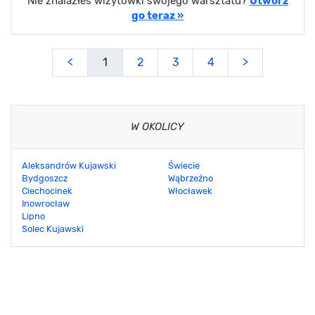
Nie znalazłeś wizytówki swojego warsztatu?
Utwórz
go teraz »
<
1
2
3
4
>
W OKOLICY
Aleksandrów Kujawski
Świecie
Bydgoszcz
Wąbrzeźno
Ciechocinek
Włocławek
Inowrocław
Lipno
Solec Kujawski