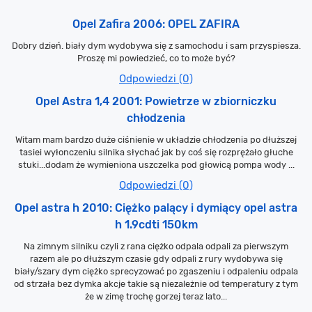
Opel Zafira 2006: OPEL ZAFIRA
Dobry dzień. biały dym wydobywa się z samochodu i sam przyspiesza.
Proszę mi powiedzieć, co to może być?
Odpowiedzi (0)
Opel Astra 1,4 2001: Powietrze w zbiorniczku
chłodzenia
Witam mam bardzo duże ciśnienie w układzie chłodzenia po dłuższej
tasiei wyłonczeniu silnika słychać jak by coś się rozprężało głuche
stuki...dodam że wymieniona uszczelka pod głowicą pompa wody ...
Odpowiedzi (0)
Opel astra h 2010: Ciężko palący i dymiący opel astra
h 1.9cdti 150km
Na zimnym silniku czyli z rana ciężko odpala odpali za pierwszym
razem ale po dłuższym czasie gdy odpali z rury wydobywa się
biały/szary dym ciężko sprecyzować po zgaszeniu i odpaleniu odpala
od strzała bez dymka akcje takie są niezależnie od temperatury z tym
że w zimę trochę gorzej teraz lato...