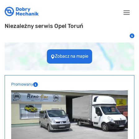
Toggle
naviga
Niezależny serwis Opel Toruń
Zobacz na mapie
Promowany