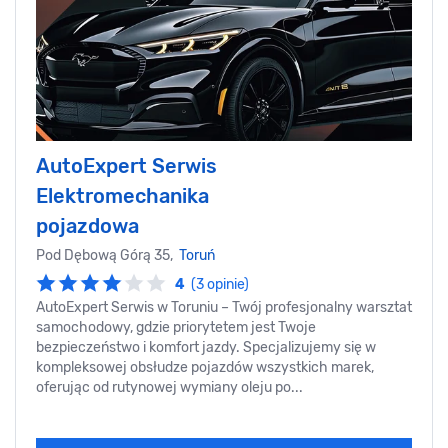
AutoExpert Serwis
Elektromechanika
pojazdowa
Pod Dębową Górą 35,
Toruń
4
(3 opinie)
AutoExpert Serwis w Toruniu – Twój profesjonalny warsztat
samochodowy, gdzie priorytetem jest Twoje
bezpieczeństwo i komfort jazdy. Specjalizujemy się w
kompleksowej obsłudze pojazdów wszystkich marek,
oferując od rutynowej wymiany oleju po...