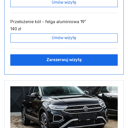
Umów wizytę
Przełożenie kół - felga aluminiowa 19″
140 zł
Umów wizytę
Zarezerwuj wizytę