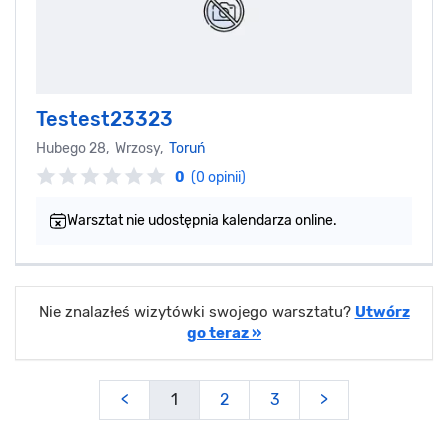
Testest23323
Hubego 28, Wrzosy,
Toruń
0
(0 opinii)
Warsztat nie udostępnia kalendarza online.
Nie znalazłeś wizytówki swojego warsztatu?
Utwórz
go teraz »
<
1
2
3
>