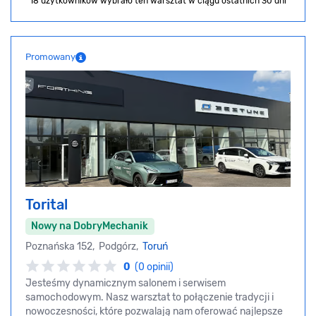
18 użytkowników wybrało ten warsztat
w ciągu ostatnich 30 dni
Promowany
Torital
Nowy na DobryMechanik
Poznańska 152, Podgórz,
Toruń
0
(0 opinii)
Jesteśmy dynamicznym salonem i serwisem
samochodowym. Nasz warsztat to połączenie tradycji i
nowoczesności, które pozwalają nam oferować najlepsze