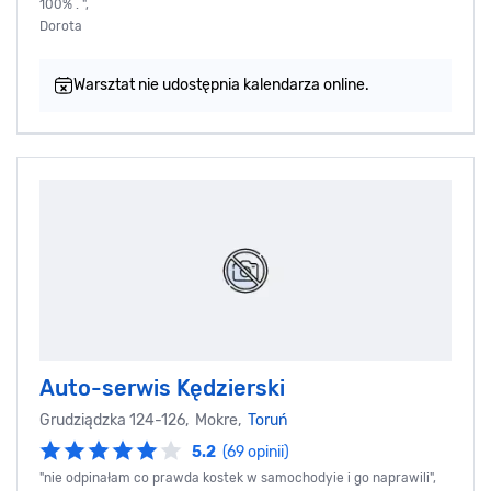
100% . ",
Dorota
Warsztat nie udostępnia kalendarza online.
Auto-serwis Kędzierski
Grudziądzka 124-126, Mokre,
Toruń
5.2
(69 opinii)
"nie odpinałam co prawda kostek w samochodyie i go naprawili",