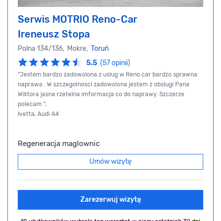
Serwis MOTRIO Reno-Car
Ireneusz Stopa
Polna 134/136, Mokre,
Toruń
5.5
(57 opinii)
"Jestem bardzo zadowolona z uslug w Reno car bardzo sprawna
naprawa . W szczegolnosci zadowolona jestem z obslugi Pana
Wiktora jasna rzetelna imformacja co do naprawy. Szczerze
polecam ",
Ivetta, Audi A4
Regeneracja maglownic
Umów wizytę
Zarezerwuj wizytę