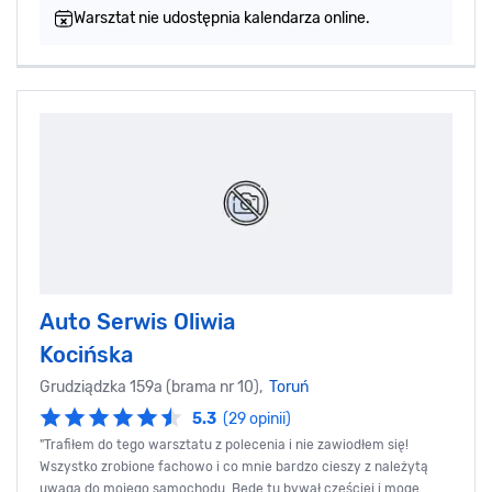
Warsztat nie udostępnia kalendarza online.
Auto Serwis Oliwia
Kocińska
Grudziądzka 159a (brama nr 10),
Toruń
5.3
(29 opinii)
"Trafiłem do tego warsztatu z polecenia i nie zawiodłem się!
Wszystko zrobione fachowo i co mnie bardzo cieszy z należytą
uwagą do mojego samochodu. Będę tu bywał częściej i mogę