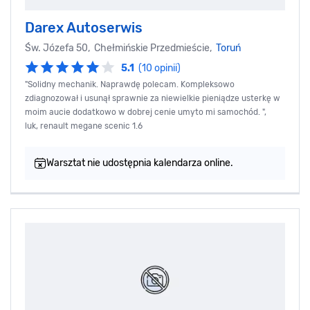
Darex Autoserwis
Św. Józefa 50, Chełmińskie Przedmieście,
Toruń
5.1
(10 opinii)
"Solidny mechanik. Naprawdę polecam. Kompleksowo
zdiagnozował i usunął sprawnie za niewielkie pieniądze usterkę w
moim aucie dodatkowo w dobrej cenie umyto mi samochód. ",
luk, renault megane scenic 1.6
Warsztat nie udostępnia kalendarza online.