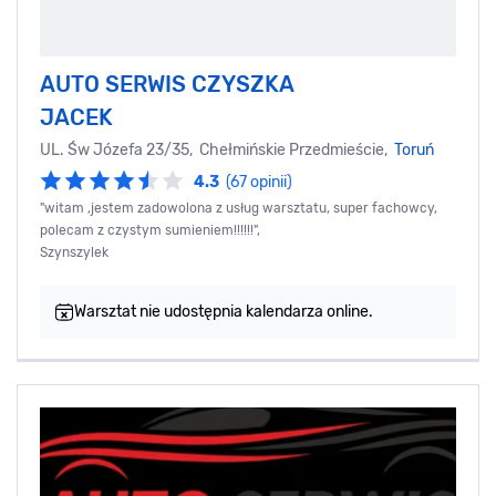
AUTO SERWIS CZYSZKA
JACEK
UL. Św Józefa 23/35, Chełmińskie Przedmieście,
Toruń
4.3
(67 opinii)
"witam ,jestem zadowolona z usług warsztatu, super fachowcy,
polecam z czystym sumieniem!!!!!!",
Szynszylek
Warsztat nie udostępnia kalendarza online.