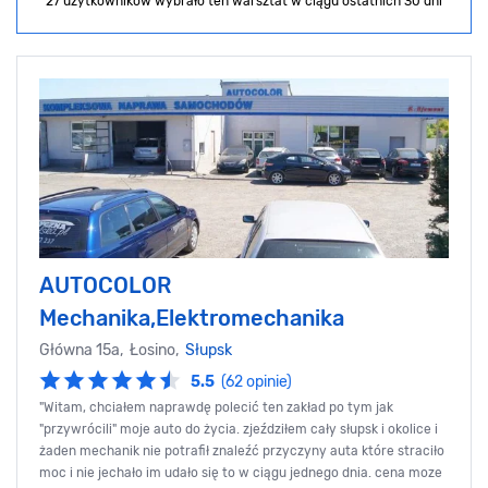
27 użytkowników wybrało ten warsztat
w ciągu ostatnich 30 dni
AUTOCOLOR
Mechanika,Elektromechanika
Główna 15a, Łosino,
Słupsk
5.5
(62 opinie)
"Witam, chciałem naprawdę polecić ten zakład po tym jak
"przywrócili" moje auto do życia. zjeździłem cały słupsk i okolice i
żaden mechanik nie potrafił znaleźć przyczyny auta które straciło
moc i nie jechało im udało się to w ciągu jednego dnia. cena moze