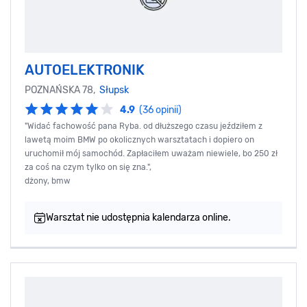
AUTOELEKTRONIK
POZNAŃSKA 78,
Słupsk
4.9
(36 opinii)
"Widać fachowość pana Ryba. od dłuższego czasu jeździłem z
lawetą moim BMW po okolicznych warsztatach i dopiero on
uruchomił mój samochód. Zapłaciłem uważam niewiele, bo 250 zł
za coś na czym tylko on się zna.",
dżony, bmw
Warsztat nie udostępnia kalendarza online.