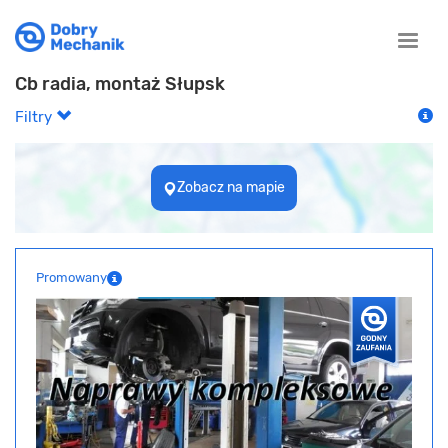
Toggle
naviga
Cb radia, montaż Słupsk
Filtry
Zobacz na mapie
Promowany