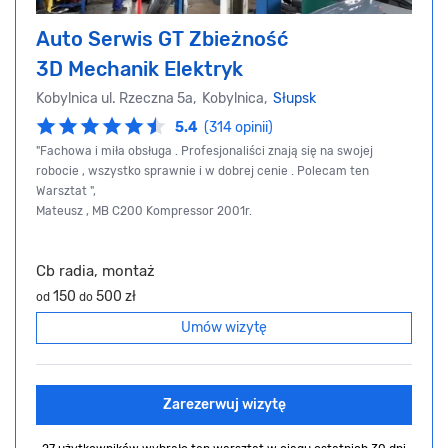
Auto Serwis GT Zbieżność
3D Mechanik Elektryk
Kobylnica ul. Rzeczna 5a, Kobylnica,
Słupsk
5.4
(314 opinii)
"Fachowa i miła obsługa . Profesjonaliści znają się na swojej
robocie , wszystko sprawnie i w dobrej cenie . Polecam ten
Warsztat ",
Mateusz , MB C200 Kompressor 2001r.
Cb radia, montaż
150
500 zł
od
do
Umów wizytę
Zarezerwuj wizytę