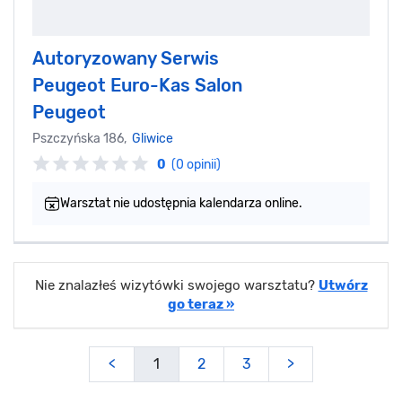
Autoryzowany Serwis
Peugeot Euro-Kas Salon
Peugeot
Pszczyńska 186,
Gliwice
0
(0 opinii)
Warsztat nie udostępnia kalendarza online.
Nie znalazłeś wizytówki swojego warsztatu?
Utwórz
go teraz »
<
1
2
3
>