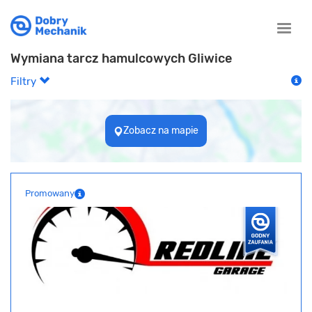
Toggle
naviga
Wymiana tarcz hamulcowych Gliwice
Filtry
Zobacz na mapie
Promowany