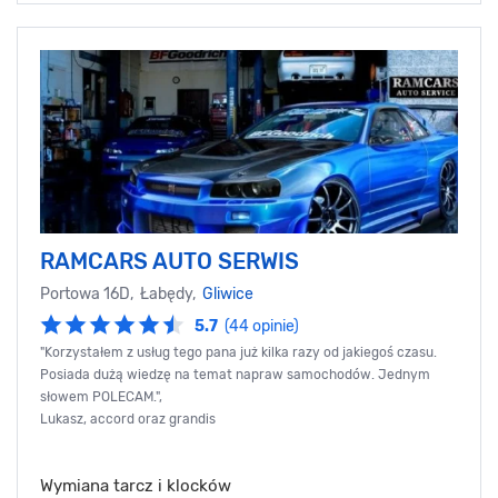
RAMCARS AUTO SERWIS
Portowa 16D, Łabędy,
Gliwice
5.7
(44 opinie)
"Korzystałem z usług tego pana już kilka razy od jakiegoś czasu.
Posiada dużą wiedzę na temat napraw samochodów. Jednym
słowem POLECAM.",
Lukasz, accord oraz grandis
Wymiana tarcz i klocków