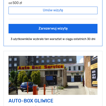
500 zł
od
Umów wizytę
Zarezerwuj wizytę
3 użytkowników wybrało ten warsztat
w ciągu ostatnich 30 dni
AUTO-BOX GLIWICE