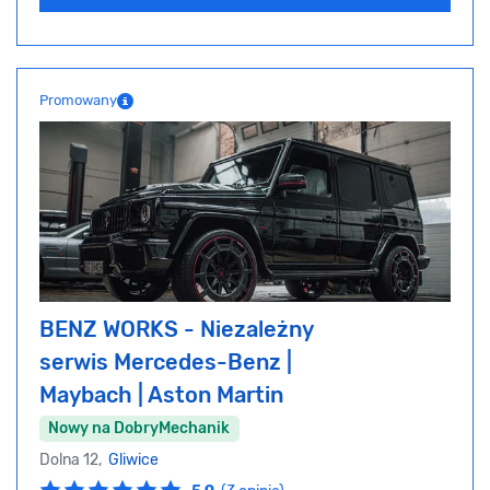
Promowany
BENZ WORKS - Niezależny
serwis Mercedes-Benz |
Maybach | Aston Martin
Nowy na DobryMechanik
Dolna 12,
Gliwice