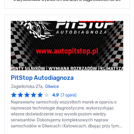
PitStop Autodiagnoza
Jagiellońska 27a,
Gliwice
4.9
(7 opinii)
Naprawiamy samochody wszystkich marek w oparciu o
najnowsze technologie diagnostyczne, wykorzystując
własne doświadczenie oraz wysoki poziom wiedzy
serwisantów. Dokonujemy kompleksowych napraw
samochodów w Gliwicach i Katowicach, dbając przy tym...