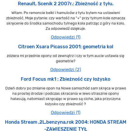
Renault, Scenik 2 2007r.: Zbieżność z tyłu.
Witam. Po remoncie belki i hamulców z tyłu byłem na ustawieni
zbieżność. Moje pytanie: czy wartość na "+" przy tylnym kole oznacza
skręcenie do środka samochodu tylnego koła patrząc z góry na koło.
Za odpowiedź dziękuje.
Odpowiedzi (1)
Citroen Xsara Picasso 2001: geometria kol
zdziera mi przednie opony od zewnątrz i czy w tym aucie ustawia się
geometrie?
Odpowiedzi (2)
Ford Focus mk1 : Zbieżność czy łożysko
Dzień dobry po zmianie opon na Nowe samochód sam skręca w prawo
na prostej drodze i podczas skracania w lewo strasznie opony
hałasują, natomiast skręcając w prawo są ciche, jaka przyczyna
łożysko czy zbieżność ?
Odpowiedzi (1)
Honda Stream ,2L,benzyna,rok 2004: HONDA STREAM
-ZAWIESZENIE TYŁ