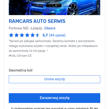
RAMCARS AUTO SERWIS
Portowa 16D, Łabędy,
Gliwice
5.7
(44 opinie)
"Serwis po zakupie samochodu. Świetny kontakt z warsztatem.
Usługa wykonana szybko i rozsądnej cenie. Widać po chłopakach,
że samochody to ich pasja. ",
Mrok, Citroen C3
Geometria kół
Umów wizytę
Zarezerwuj wizytę
4 użytkowników wybrało ten warsztat
w ciągu ostatnich 30 dni