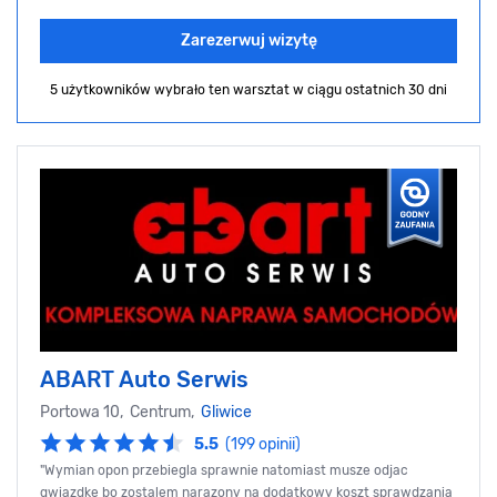
Zarezerwuj wizytę
5 użytkowników wybrało ten warsztat
w ciągu ostatnich 30 dni
ABART Auto Serwis
Portowa 10, Centrum,
Gliwice
5.5
(199 opinii)
"Wymian opon przebiegla sprawnie natomiast musze odjac
gwiazdke bo zostalem narazony na dodatkowy koszt sprawdzania