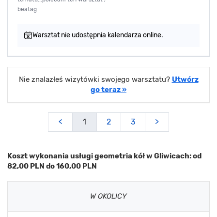
beatag
Warsztat nie udostępnia kalendarza online.
Nie znalazłeś wizytówki swojego warsztatu?
Utwórz
go teraz »
<
1
2
3
>
Koszt wykonania usługi geometria kół w Gliwicach: od
82,00 PLN do 160,00 PLN
W OKOLICY