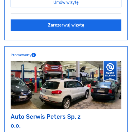
Umów wizytę
Zarezerwuj wizytę
Promowany
Auto Serwis Peters Sp. z
o.o.