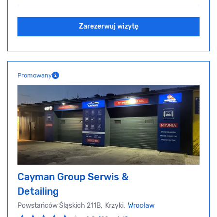
Zarezerwuj wizytę
Promowany
Cayman Group Serwis &
Detailing
Powstańców Śląskich 211B, Krzyki,
Wrocław