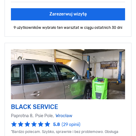
Zarezerwuj wizytę
9 użytkowników wybrało ten warsztat
w ciągu ostatnich 30 dni
​BLACK SERVICE
Paprotna 8, Psie Pole,
Wrocław
5.8
(29 opinii)
"Bardzo polecam. Szybko, sprawnie i bez problemowo. Obsługa