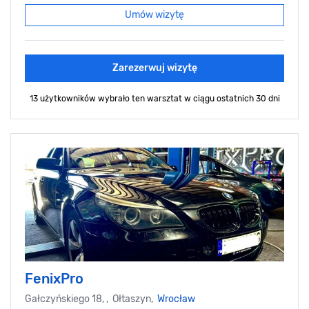
Umów wizytę
Zarezerwuj wizytę
13 użytkowników wybrało ten warsztat
w ciągu ostatnich 30 dni
FenixPro
Gałczyńskiego 18, , Ołtaszyn,
Wrocław