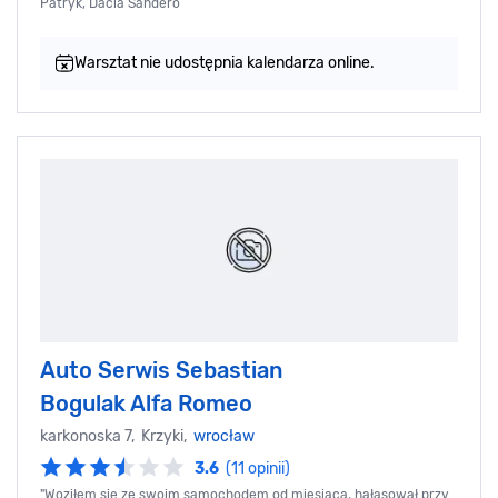
Patryk, Dacia Sandero
Warsztat nie udostępnia kalendarza online.
Auto Serwis Sebastian
Bogulak Alfa Romeo
karkonoska 7, Krzyki,
wrocław
3.6
(11 opinii)
"Woziłem się ze swoim samochodem od miesiąca, hałasował przy