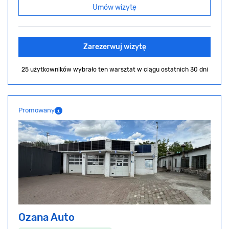
Umów wizytę
Zarezerwuj wizytę
25 użytkowników wybrało ten warsztat
w ciągu ostatnich 30 dni
Promowany
Ozana Auto