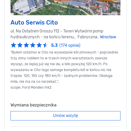
Auto Serwis Cito
ul. Na Ostatnim Groszu 112 - Teren Wytwórni pomp
hydraulicznych - na końcu terenu., Fabryczna,
Wrocław
5.3
(174 opinie)
"Byłem ostatnio w Cito na wyważanie kół zimowych - poprzednie
trzy zimy robiłem to w trzech innych warsztatach, zawsze
słysząc, że lepiej już się nie da, a biło powyżej 120 km/h. Po
wyważaniu w Cito tego samego kompletu kół w końcu nic nie
trzęsie. 120, 150 czy 180 km/h - żadnych problemów. Obsługa
miła, nie ma na co narzekać.",
scope, Ford Mondeo mk2
Wymiana bezpiecznika
Umów wizytę