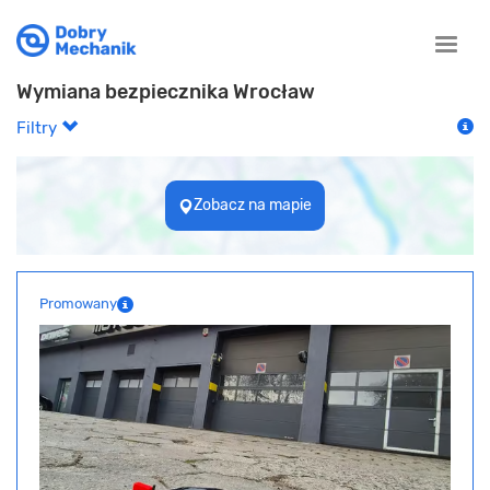
Toggle
naviga
Wymiana bezpiecznika Wrocław
Filtry
Zobacz na mapie
Promowany