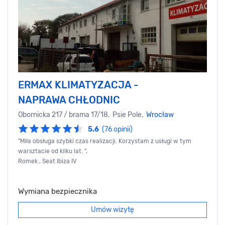
ERMAX KLIMATYZACJA -
NAPRAWA CHŁODNIC
Obornicka 217 / brama 17/18, Psie Pole,
Wrocław
5.6
(76 opinii)
"Miła obsługa szybki czas realizacji. Korzystam z usługi w tym
warsztacie od kilku lat. ",
Romek , Seat Ibiza IV
Wymiana bezpiecznika
Umów wizytę