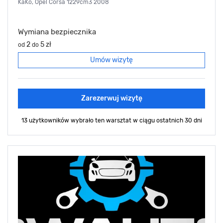
KaKo, Opel Corsa 1229cm3 2008
Wymiana bezpiecznika
2
5 zł
od
do
Umów wizytę
Zarezerwuj wizytę
13 użytkowników wybrało ten warsztat
w ciągu ostatnich 30 dni