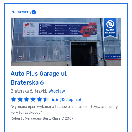
Promowany
Auto Plus Garage ul.
Braterska 6
Braterska 6, Krzyki,
Wrocław
5.5
(122 opinie)
"Wymiana opon wykonana fachowo i starannie . Czyszczą piasty
kół - to rzadkość . ",
Robert , Mercedes-Benz Klasa C 2007