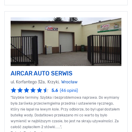
AIRCAR AUTO SERWIS
ul. Korfantego 32a, Krzyki,
Wrocław
5.6
(46 opinii)
"Szybkie terminy. Szybka i bezproblemowa naprawa. Do wymiany
była żarówka przeciwmgielna przednia i ustawienie ręcznego,
który nie łapał na lewym kole. Przy odbiorze, bo był upał dostałem
butelkę wody. Dodatkowo przekazano mi co warto by było
wymienić w najbliższym czasie, bo jest na skraju używalności. Za
całość zapłaciłem 2 stówki......",