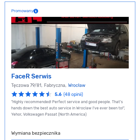
Promowany
FaceR Serwis
Tęczowa 79/81, Fabryczna,
Wrocław
5.6
(48 opinii)
"Highly recommended! Perfect service and good people. That’s
hands down the best auto service in Wroclaw I’ve ever been to!",
Yehor, Volkswagen Passat (North America)
Wymiana bezpiecznika