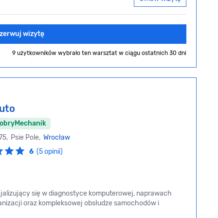
zerwuj wizytę
9 użytkowników wybrało ten warsztat
w ciągu ostatnich 30 dni
uto
DobryMechanik
75, Psie Pole,
Wrocław
6
(5 opinii)
alizujący się w diagnostyce komputerowej, naprawach
ulkanizacji oraz kompleksowej obsłudze samochodów i