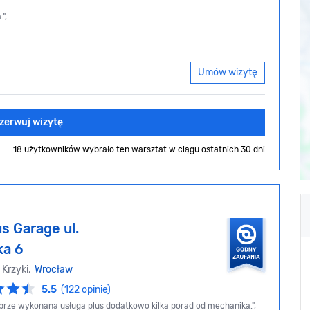
",
Umów wizytę
zerwuj wizytę
18 użytkowników wybrało ten warsztat
w ciągu ostatnich 30 dni
s Garage ul.
ka 6
 Krzyki,
Wrocław
5.5
(122 opinie)
brze wykonana usługa plus dodatkowo kilka porad od mechanika.",