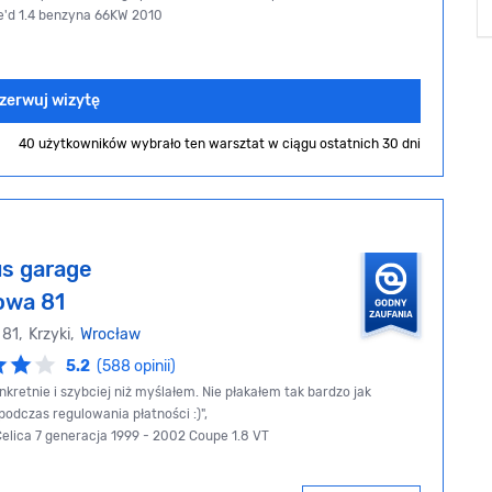
e'd 1.4 benzyna 66KW 2010
zerwuj wizytę
40 użytkowników wybrało ten warsztat
w ciągu ostatnich 30 dni
us garage
owa 81
 81, Krzyki,
Wrocław
5.2
(588 opinii)
kretnie i szybciej niż myślałem. Nie płakałem tak bardzo jak
odczas regulowania płatności :)",
Celica 7 generacja 1999 - 2002 Coupe 1.8 VT