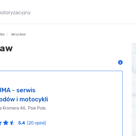
motoryzacyjny
ika
Wrocław
ław
MA - serwis
dów i motocykli
a Kromera 46, Psie Pole,
5.4
(20 opinii)