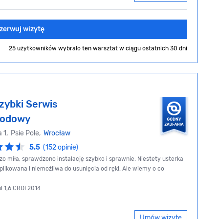
zerwuj wizytę
25 użytkowników wybrało ten warsztat
w ciągu ostatnich 30 dni
zybki Serwis
odowy
 1, Psie Pole,
Wrocław
5.5
(152 opinie)
zo miła, sprawdzono instalację szybko i sprawnie. Niestety usterka
plikowana i niemożliwa do usunięcia od ręki. Ale wiemy o co
ul 1,6 CRDI 2014
Umów wizytę