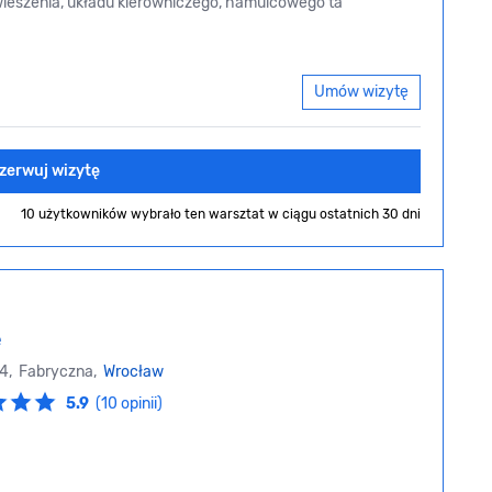
wieszenia, układu kierowniczego, hamulcowego ta
Umów wizytę
zerwuj wizytę
10 użytkowników wybrało ten warsztat
w ciągu ostatnich 30 dni
e
34, Fabryczna,
Wrocław
5.9
(10 opinii)