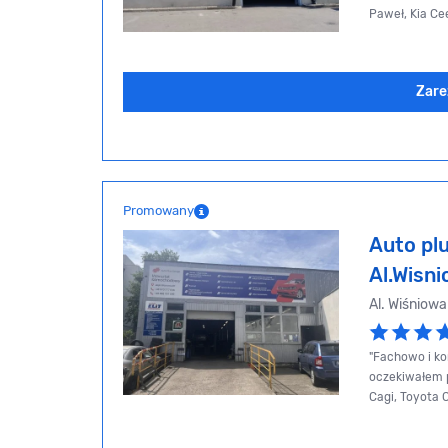
Paweł, Kia Ce
Zare
Promowany
Auto pl
Al.Wisni
Al. Wiśniowa
"Fachowo i kon
oczekiwałem p
Cagi, Toyota 