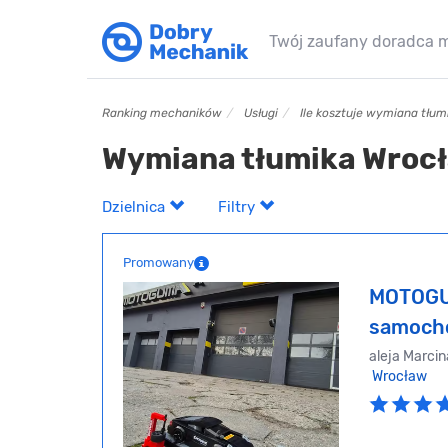
Twój zaufany doradca 
Ranking mechaników
Usługi
Ile kosztuje wymiana tłum
Wymiana tłumika Wroc
Dzielnica
Filtry
Promowany
MOTOGU
samocho
aleja Marcin
Wrocław