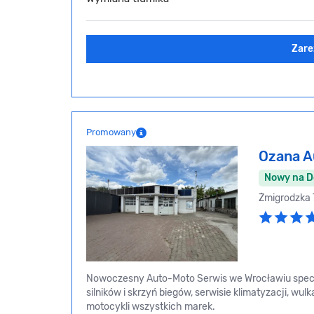
Zare
Promowany
Ozana A
Nowy na 
Żmigrodzka 
Nowoczesny Auto-Moto Serwis we Wrocławiu specj
silników i skrzyń biegów, serwisie klimatyzacji, w
motocykli wszystkich marek.