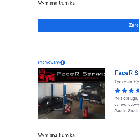
Wymiana tłumika
Zare
Promowany
FaceR S
Tęczowa 79
"Miła obsługa
samochodowy 
Jacek , Skod
Wymiana tłumika