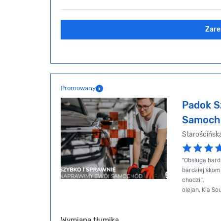
Zare
Promowany
Padok S
Samoch
Starościńska
"Obsługa bard
bardziej skom
chodzi.",
olejan, Kia So
Wymiana tłumika