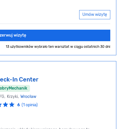
Umów wizytę
zerwuj wizytę
13 użytkowników wybrało ten warsztat
w ciągu ostatnich 30 dni
eck-In Center
DobryMechanik
/G, Krzyki,
Wrocław
6
(1 opinia)