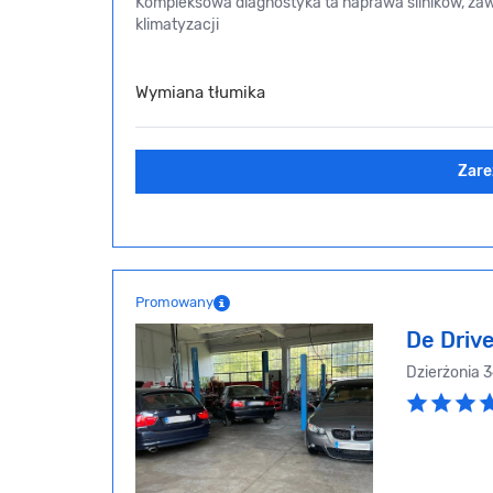
Kompleksowa diagnostyka ta naprawa silników, za
klimatyzacji
Wymiana tłumika
Zare
Promowany
De Driv
Dzierżonia 