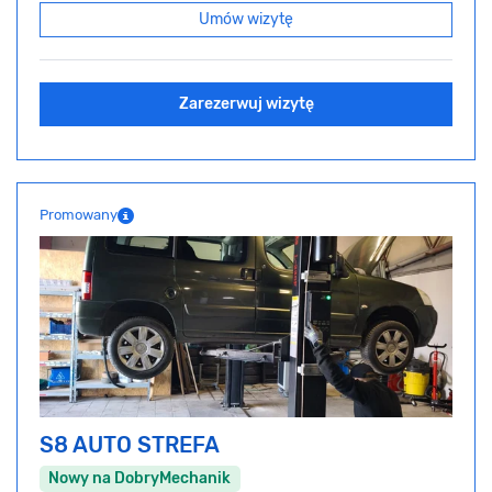
Umów wizytę
Zarezerwuj wizytę
Promowany
S8 AUTO STREFA
Nowy na DobryMechanik