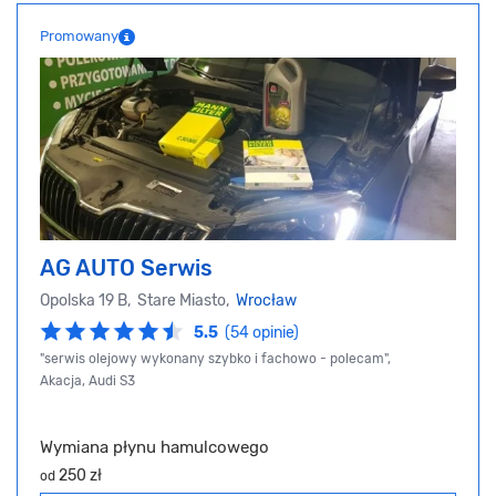
Promowany
AG AUTO Serwis
Opolska 19 B, Stare Miasto,
Wrocław
5.5
(54 opinie)
"serwis olejowy wykonany szybko i fachowo - polecam",
Akacja, Audi S3
Wymiana płynu hamulcowego
250 zł
od