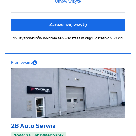
Umów wizytę
Zarezerwuj wizytę
13 użytkowników wybrało ten warsztat
w ciągu ostatnich 30 dni
Promowany
2B Auto Serwis
Nowy na DobryMechanik