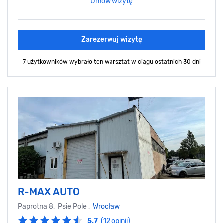
Umów wizytę
Zarezerwuj wizytę
7 użytkowników wybrało ten warsztat
w ciągu ostatnich 30 dni
R-MAX AUTO
Paprotna 8, Psie Pole ,
Wrocław
5.7
(12 opinii)