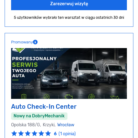
Zarezerwuj wizytę
5 użytkowników wybrało ten warsztat
w ciągu ostatnich 30 dni
Promowany
Auto Check-In Center
Nowy na DobryMechanik
Opolska 188/G, Krzyki,
Wrocław
6
(1 opinia)