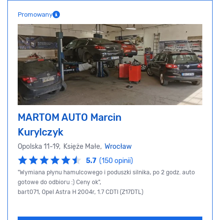
Promowany
MARTOM AUTO Marcin
Kurylczyk
Opolska 11-19, Księże Małe,
Wrocław
5.7
(150 opinii)
"Wymiana płynu hamulcowego i poduszki silnika, po 2 godz. auto
gotowe do odbioru :) Ceny ok",
bart071, Opel Astra H 2004r, 1.7 CDTI (Z17DTL)