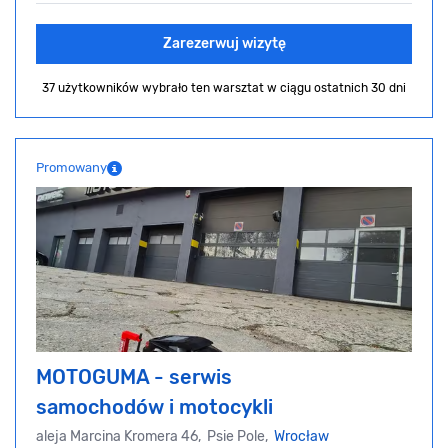
Zarezerwuj wizytę
37 użytkowników wybrało ten warsztat
w ciągu ostatnich 30 dni
Promowany
MOTOGUMA - serwis
samochodów i motocykli
aleja Marcina Kromera 46, Psie Pole,
Wrocław