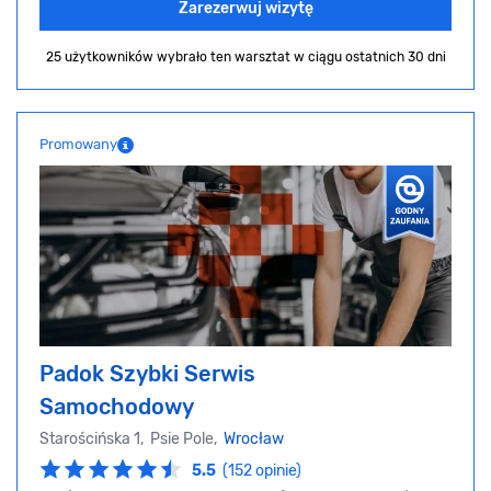
Zarezerwuj wizytę
25 użytkowników wybrało ten warsztat
w ciągu ostatnich 30 dni
Promowany
Padok Szybki Serwis
Samochodowy
Starościńska 1, Psie Pole,
Wrocław
5.5
(152 opinie)