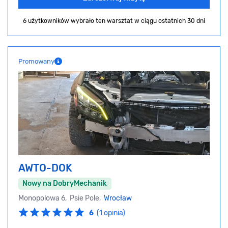
6 użytkowników wybrało ten warsztat
w ciągu ostatnich 30 dni
Promowany
AWTO-DOK
Nowy na DobryMechanik
Monopolowa 6, Psie Pole,
Wrocław
6
(1 opinia)