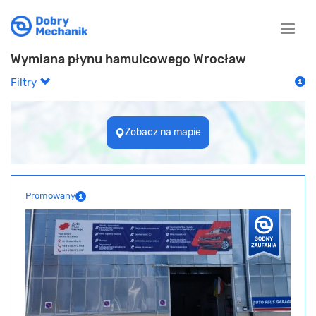
Toggle
naviga
Wymiana płynu hamulcowego Wrocław
Filtry
Zobacz na mapie
Promowany