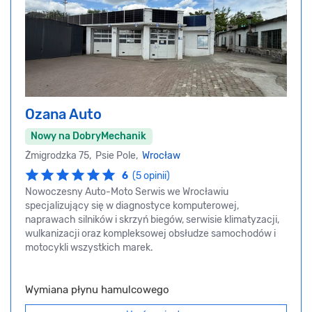
Ozana Auto
Nowy na DobryMechanik
Żmigrodzka 75, Psie Pole,
Wrocław
6
(5 opinii)
Nowoczesny Auto-Moto Serwis we Wrocławiu
specjalizujący się w diagnostyce komputerowej,
naprawach silników i skrzyń biegów, serwisie klimatyzacji,
wulkanizacji oraz kompleksowej obsłudze samochodów i
motocykli wszystkich marek.
Wymiana płynu hamulcowego