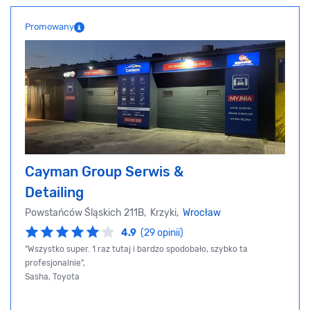
Promowany
Cayman Group Serwis &
Detailing
Powstańców Śląskich 211B, Krzyki,
Wrocław
4.9
(29 opinii)
"Wszystko super. 1 raz tutaj i bardzo spodobało, szybko ta
profesjonalnie",
Sasha, Toyota