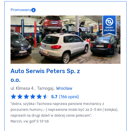
Promowany
Auto Serwis Peters Sp. z
o.o.
ul. Klimasa 4 , Tarnogaj,
Wrocław
5.7
(166 opinii)
"dobra, szybka i fachowa naprawa panowie mechanicy z
poczuciem humoru ;-) naprawione miało być za 2-3 dni ( kolejka),
naprawili na drugi dzień w dobrej cenie polecam",
Marcin, vw golf 5 1,9 tdi