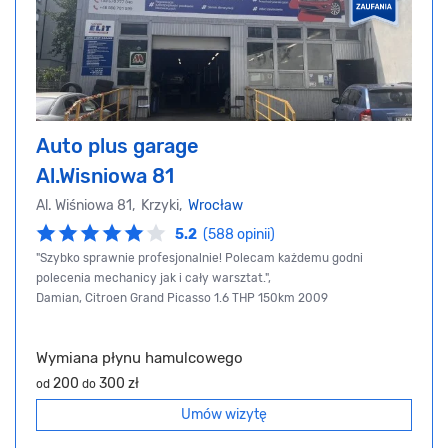
Auto plus garage
Al.Wisniowa 81
Al. Wiśniowa 81, Krzyki,
Wrocław
5.2
(588 opinii)
"Szybko sprawnie profesjonalnie! Polecam każdemu godni
polecenia mechanicy jak i cały warsztat.",
Damian, Citroen Grand Picasso 1.6 THP 150km 2009
Wymiana płynu hamulcowego
200
300 zł
od
do
Umów wizytę