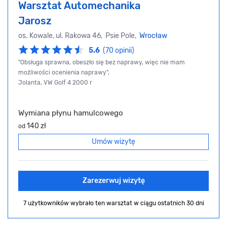
Warsztat Automechanika
Jarosz
os. Kowale, ul. Rakowa 46, Psie Pole,
Wrocław
5.6
(70 opinii)
"Obsługa sprawna, obeszło się bez naprawy, więc nie mam
możliwości ocenienia naprawy",
Jolanta, VW Golf 4 2000 r
Wymiana płynu hamulcowego
140 zł
od
Umów wizytę
Zarezerwuj wizytę
7 użytkowników wybrało ten warsztat
w ciągu ostatnich 30 dni