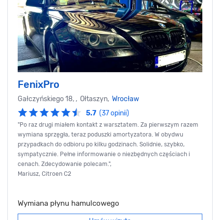
FenixPro
Gałczyńskiego 18, , Ołtaszyn,
Wrocław
5.7
(37 opinii)
"Po raz drugi miałem kontakt z warsztatem. Za pierwszym razem
wymiana sprzęgła, teraz poduszki amortyzatora. W obydwu
przypadkach do odbioru po kilku godzinach. Solidnie, szybko,
sympatycznie. Pełne informowanie o niezbędnych częściach i
cenach. Zdecydowanie polecam.",
Mariusz, Citroen C2
Wymiana płynu hamulcowego