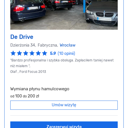
De Drive
Dzierżonia 34, Fabryczna,
Wrocław
5.9
(10 opinii)
"Bardzo profesjonalna i szybka obsługa. Zapłaciłem taniej nawet
niż miałem ",
Olaf , Ford Focus 2013
Wymiana płynu hamulcowego
100
200 zł
od
do
Umów wizytę
Zarezerwuj wizytę