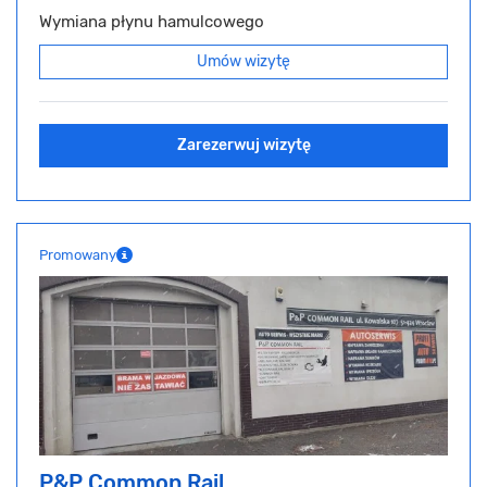
Wymiana płynu hamulcowego
Umów wizytę
Zarezerwuj wizytę
Promowany
P&P Common Rail