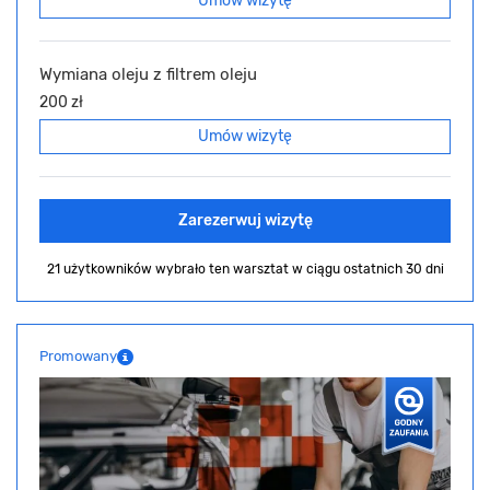
Umów wizytę
Wymiana oleju z filtrem oleju
200 zł
Umów wizytę
Zarezerwuj wizytę
21 użytkowników wybrało ten warsztat
w ciągu ostatnich 30 dni
Promowany