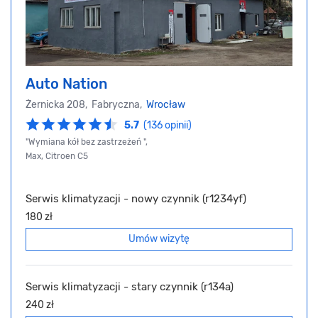
Auto Nation
Żernicka 208, Fabryczna,
Wrocław
5.7
(136 opinii)
"Wymiana kół bez zastrzeżeń ",
Max, Citroen C5
Serwis klimatyzacji - nowy czynnik (r1234yf)
180 zł
Umów wizytę
Serwis klimatyzacji - stary czynnik (r134a)
240 zł