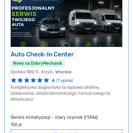
Auto Check-In Center
Nowy na DobryMechanik
Opolska 188/G, Krzyki,
Wrocław
6
(1 opinia)
Kompleksowa diagnostyka ta naprawa silników,
zawieszenia, układu kierowniczego, hamulcowego ta
klimatyzacji
Serwis klimatyzacji - stary czynnik (r134a)
150 zł