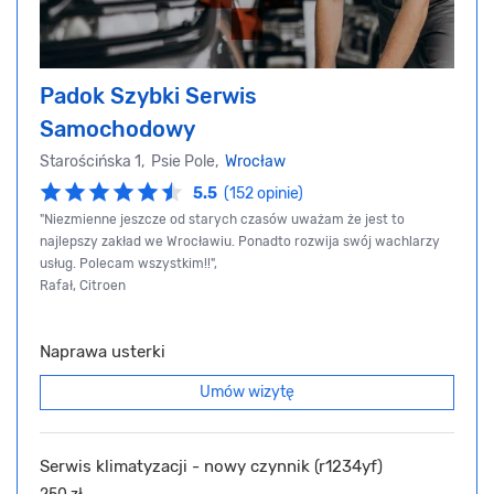
Padok Szybki Serwis
Samochodowy
Starościńska 1, Psie Pole,
Wrocław
5.5
(152 opinie)
"Niezmienne jeszcze od starych czasów uważam że jest to
najlepszy zakład we Wrocławiu. Ponadto rozwija swój wachlarzy
usług. Polecam wszystkim!!",
Rafał, Citroen
Naprawa usterki
Umów wizytę
Serwis klimatyzacji - nowy czynnik (r1234yf)