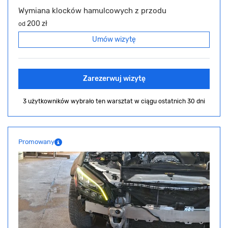
Wymiana klocków hamulcowych z przodu
200 zł
od
Umów wizytę
Zarezerwuj wizytę
3 użytkowników wybrało ten warsztat
w ciągu ostatnich 30 dni
Promowany