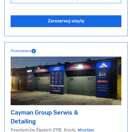
Zarezerwuj wizytę
Promowany
Cayman Group Serwis &
Detailing
Powstańców Śląskich 211B, Krzyki,
Wrocław