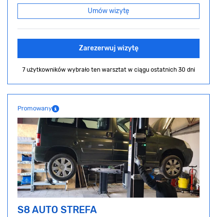
Umów wizytę
Zarezerwuj wizytę
7 użytkowników wybrało ten warsztat
w ciągu ostatnich 30 dni
Promowany
S8 AUTO STREFA