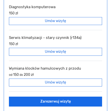
Diagnostyka komputerowa
150 zł
Umów wizytę
Serwis klimatyzacji - stary czynnik (r134a)
150 zł
Umów wizytę
Wymiana klocków hamulcowych z przodu
150
200 zł
od
do
Umów wizytę
Zarezerwuj wizytę