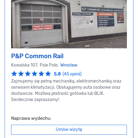
P&P Common Rail
Kowalska 107, Psie Pole,
Wrocław
5.8
(45 opinii)
Zajmujemy się pełną mechaniką, elektromechaniką oraz
serwisem klimatyzacji. Obsługujemy auta osobowe oraz
dostawcze. Możliwa płatność gotówka lub BLIK.
Serdecznie zapraszamy!
Naprawa wydechu
Umów wizytę