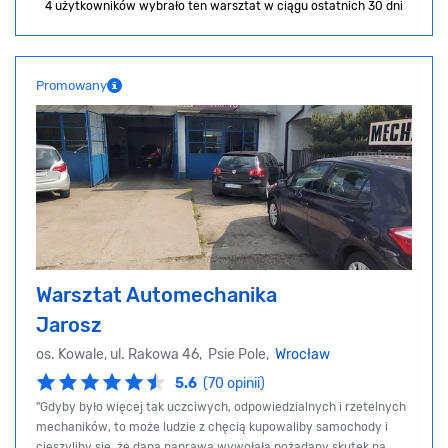
4 użytkowników wybrało ten warsztat
w ciągu ostatnich 30 dni
Promowany
Warsztat Automechanika
Jarosz
os. Kowale, ul. Rakowa 46, Psie Pole,
Wrocław
5.6
(70 opinii)
"Gdyby było więcej tak uczciwych, odpowiedzialnych i rzetelnych
mechaników, to może ludzie z chęcią kupowaliby samochody i
cieszyliby się, że dana naprawa wywołała pożądany skutek na