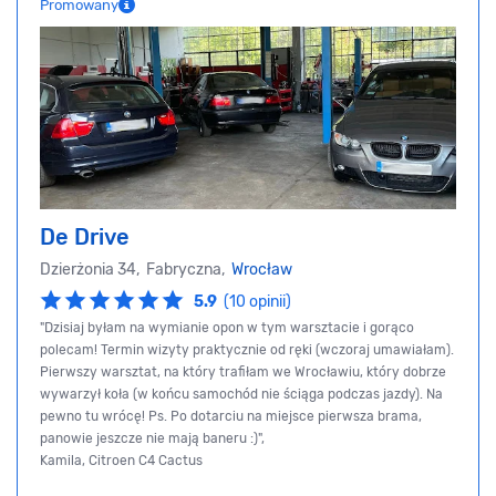
Promowany
De Drive
Dzierżonia 34, Fabryczna,
Wrocław
5.9
(10 opinii)
"Dzisiaj byłam na wymianie opon w tym warsztacie i gorąco
polecam! Termin wizyty praktycznie od ręki (wczoraj umawiałam).
Pierwszy warsztat, na który trafiłam we Wrocławiu, który dobrze
wywarzył koła (w końcu samochód nie ściąga podczas jazdy). Na
pewno tu wrócę! Ps. Po dotarciu na miejsce pierwsza brama,
panowie jeszcze nie mają baneru :)",
Kamila, Citroen C4 Cactus