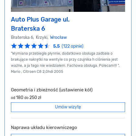
Auto Plus Garage ul.
Braterska 6
Braterska 6, Krzyki,
Wrocław
5.5
(122 opinie)
"Wymiana przebiegła płynnie, dodatkowo obsługa zadbała o
brakujące nakrętki na wentyle co przy czujnika h ciśnienia jest
ważne, a ja tego nie wiedziałem. Fachowa obsługa. Polecam!!! ",
Mario , Citroen C8 2,0hdi 2005
Geometria i zbieżność (ustawienie kół)
180
250 zł
od
do
Umów wizytę
Naprawa układu kierowniczego