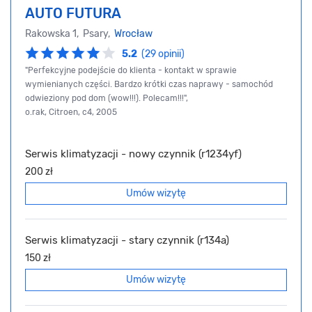
AUTO FUTURA
Rakowska 1, Psary,
Wrocław
5.2
(29 opinii)
"Perfekcyjne podejście do klienta - kontakt w sprawie
wymienianych części. Bardzo krótki czas naprawy - samochód
odwieziony pod dom (wow!!!). Polecam!!!",
o.rak, Citroen, c4, 2005
Serwis klimatyzacji - nowy czynnik (r1234yf)
200 zł
Umów wizytę
Serwis klimatyzacji - stary czynnik (r134a)
150 zł
Umów wizytę