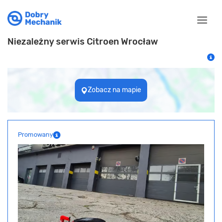
Toggle
naviga
Niezależny serwis Citroen Wrocław
Zobacz na mapie
Promowany