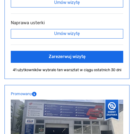
Umów wizytę
Naprawa usterki
Umów wizytę
Zarezerwuj wizytę
41 użytkowników wybrało ten warsztat
w ciągu ostatnich 30 dni
Promowany