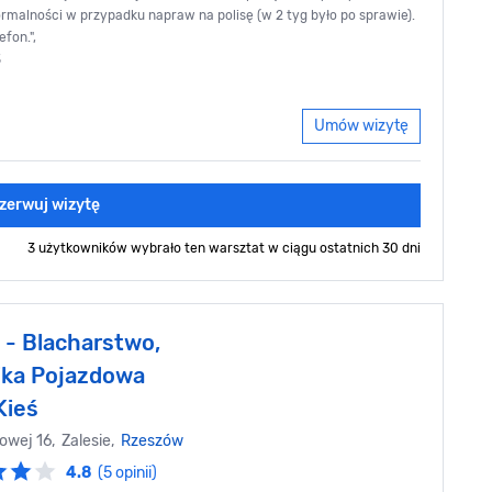
ormalności w przypadku napraw na polisę (w 2 tyg było po sprawie).
fon.",
3
Umów wizytę
zerwuj wizytę
3 użytkowników wybrało ten warsztat
w ciągu ostatnich 30 dni
- Blacharstwo,
ka Pojazdowa
Kieś
ajowej 16, Zalesie,
Rzeszów
4.8
(5 opinii)