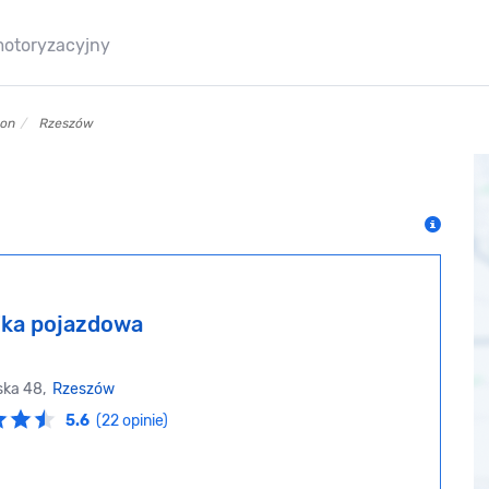
motoryzacyjny
pon
Rzeszów
ka pojazdowa
ska 48,
Rzeszów
5.6
(22 opinie)