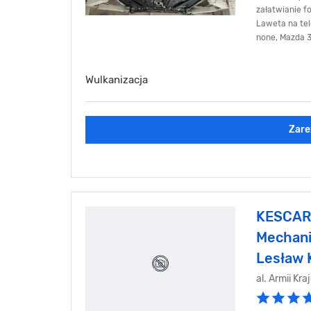
załatwianie f
Laweta na tele
none, Mazda 
Wulkanizacja
Zare
KESCAR 
Mechani
Lesław 
al. Armii Kr