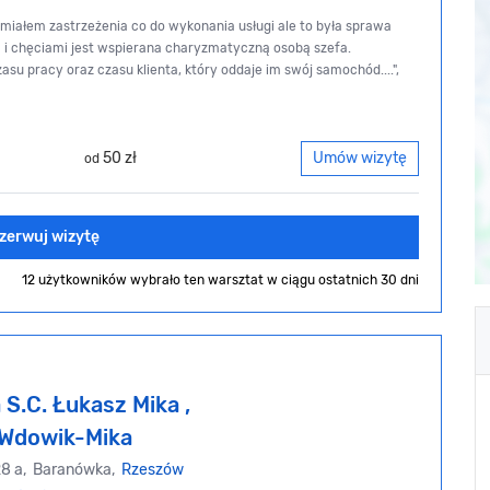
 miałem zastrzeżenia co do wykonania usługi ale to była sprawa
ą i chęciami jest wspierana charyzmatyczną osobą szefa.
u pracy oraz czasu klienta, który oddaje im swój samochód....",
50 zł
Umów wizytę
od
zerwuj wizytę
12 użytkowników wybrało ten warsztat
w ciągu ostatnich 30 dni
S.C. Łukasz Mika ,
Wdowik-Mika
28 a, Baranówka,
Rzeszów