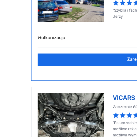
"Szybka i fac
Jerzy
Wulkanizacja
Zare
VICARS
Zaczernie 6
"Po uprzedni
możliwe rekl
możliwa wymia