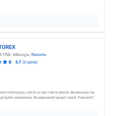
TOREX
 175B, Wilkowyja,
Rzeszów
5.7
(2 opinie)
em motoryzacji, robi to co lubi i robi to dobrze. Nie pierwszy raz
e byłem zadowolony. Ma odpowiedni sprzęt i talent. Polecam!!",