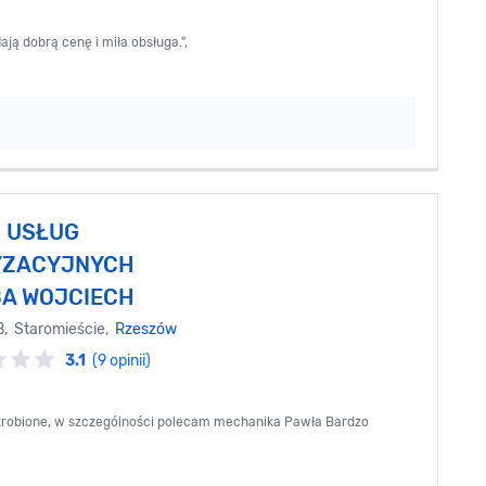
ją dobrą cenę i miła obsługa.",
 USŁUG
YZACYJNYCH
A WOJCIECH
B, Staromieście,
Rzeszów
3.1
(9 opinii)
zrobione, w szczególności polecam mechanika Pawła Bardzo