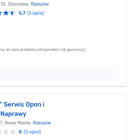
a 13, Staroniwa,
Rzeszów
5.7
(5 opinii)
ny. W razie problemu otrzymałem rok gwarancji.",
" Serwis Opon i
 Naprawy
 67, Nowe Miasto,
Rzeszów
0
(0 opinii)