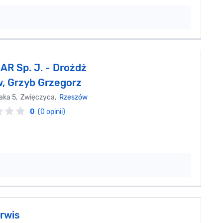
R Sp. J. - Drożdż
w, Grzyb Grzegorz
aka 5, Zwięczyca,
Rzeszów
0
(0 opinii)
rwis