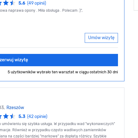
5.6
(49 opinii)
howa naprawa opony . Miła obsługa . Polecam :)",
Umów wizytę
zerwuj wizytę
5 użytkowników wybrało ten warsztat
w ciągu ostatnich 30 dni
03,
Rzeszów
5.3
(42 opinie)
m umówieniu się szybka usługa. W przypadku wad "wykonawczych"
amacje. Również w przypadku często wadliwych zamienników
na na części bardziej "markowe" za dopłatą różnicy. Szybkie