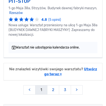
PIT-STOP
1-go Maja 38a, Strzyżów, Budynek dawnej fabryki maszyn,
Rzeszów
4.8
(5 opinii)
Nowa usługa: Warsztat przeniesiony na ulicę 1-go Maja 38a
(BUDYNEK DAWNEJ FABRYKI MASZYNY) Zapraszamy do
nowej lokalizacji.
Warsztat nie udostępnia kalendarza online.
Nie znalazłeś wizytówki swojego warsztatu?
Utwórz
go teraz »
<
1
2
3
>