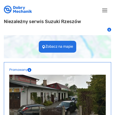
Toggle
naviga
Niezależny serwis Suzuki Rzeszów
Zobacz na mapie
Promowany