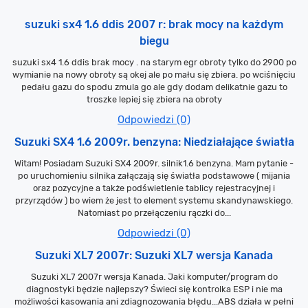
suzuki sx4 1.6 ddis 2007 r: brak mocy na każdym
biegu
suzuki sx4 1.6 ddis brak mocy . na starym egr obroty tylko do 2900 po
wymianie na nowy obroty są okej ale po mału się zbiera. po wciśnięciu
pedału gazu do spodu zmula go ale gdy dodam delikatnie gazu to
troszke lepiej się zbiera na obroty
Odpowiedzi (0)
Suzuki SX4 1.6 2009r. benzyna: Niedziałające światła
Witam! Posiadam Suzuki SX4 2009r. silnik1.6 benzyna. Mam pytanie -
po uruchomieniu silnika załączają się światła podstawowe ( mijania
oraz pozycyjne a także podświetlenie tablicy rejestracyjnej i
przyrządów ) bo wiem że jest to element systemu skandynawskiego.
Natomiast po przełączeniu rączki do...
Odpowiedzi (0)
Suzuki XL7 2007r: Suzuki XL7 wersja Kanada
Suzuki XL7 2007r wersja Kanada. Jaki komputer/program do
diagnostyki będzie najlepszy? Świeci się kontrolka ESP i nie ma
możliwości kasowania ani zdiagnozowania błędu...ABS działa w pełni