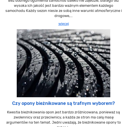
Bez dobrego ogumienia samochód daleko nie zajedzie, dlatego też
wysoka ich jakość jest bardzo ważnym elementem każdego
samochodu Każdy sezon niesie ze sobą inne warunki atmosferyczne i
drogowe,...
więcej
Czy opony bieżnikowane są trafnym wyborem?
Kwestia bieżnikowania opon jest bardzo zróżnicowana, ponieważ są
zwolennicy oraz przeciwnicy, a każda ze stron ma całą masę
argumentów na ten temat. Jedni uważają, że bieżnikowane opony to