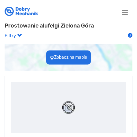
Toggle
naviga
Prostowanie alufelgi Zielona Góra
Filtry
Zobacz na mapie