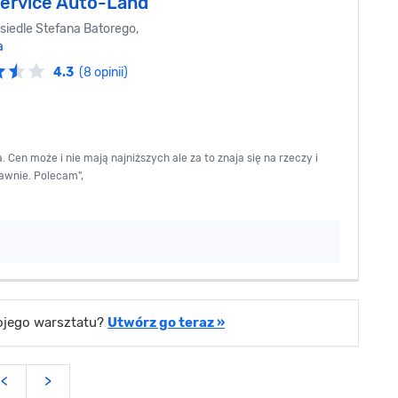
ervice Auto-Land
siedle Stefana Batorego,
a
4.3
(8 opinii)
Cen może i nie mają najniższych ale za to znaja się na rzeczy i
awnie. Polecam",
wojego warsztatu?
Utwórz go teraz »
<
>