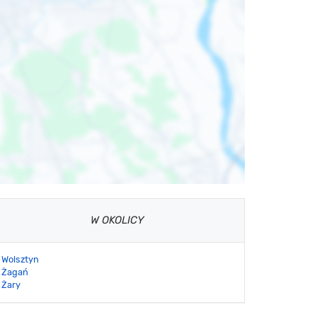
W OKOLICY
Wolsztyn
Żagań
Żary