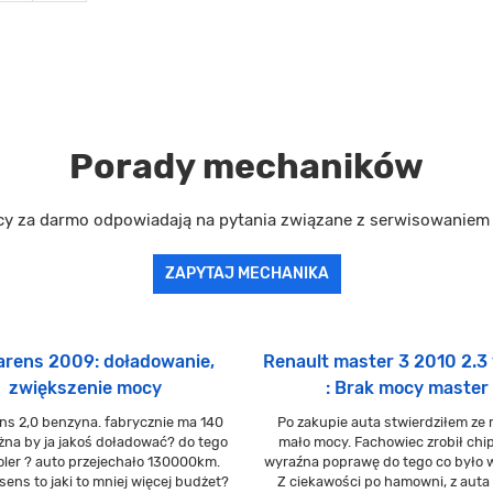
Porady mechaników
cy za darmo odpowiadają na pytania związane z serwisowanie
ZAPYTAJ MECHANIKA
carens 2009: doładowanie,
Renault master 3 2010 2.3
zwiększenie mocy
: Brak mocy master
ens 2,0 benzyna. fabrycznie ma 140
Po zakupie auta stwierdziłem ze
żna by ja jakoś doładować? do tego
mało mocy. Fachowiec zrobił chip
oler ? auto przejechało 130000km.
wyraźna poprawę do tego co było 
t sens to jaki to mniej więcej budżet?
Z ciekawości po hamowni, z auta