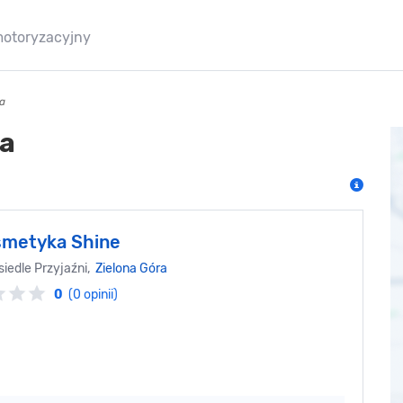
motoryzacyjny
ra
ra
metyka Shine
siedle Przyjaźni,
Zielona Góra
0
(0 opinii)