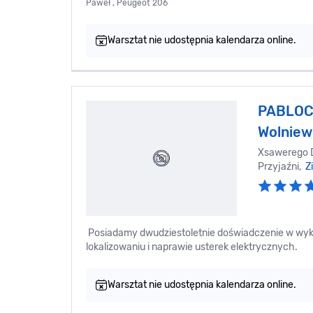
Paweł , Peugeot 206
Warsztat nie udostępnia kalendarza online.
PABLOC
Wolniew
Xsawerego D
Przyjaźni,
Z
Posiadamy dwudziestoletnie doświadczenie w wyko
lokalizowaniu i naprawie usterek elektrycznych.
Warsztat nie udostępnia kalendarza online.