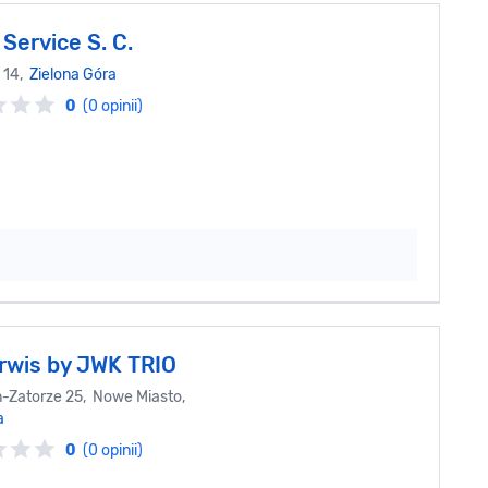
Service S. C.
 14,
Zielona Góra
0
(0 opinii)
rwis by JWK TRIO
in-Zatorze 25, Nowe Miasto,
a
0
(0 opinii)