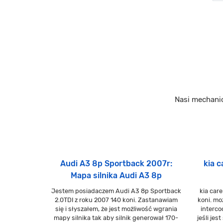
Nasi mechani
Audi A3 8p Sportback 2007r:
kia 
Mapa silnika Audi A3 8p
Jestem posiadaczem Audi A3 8p Sportback
kia car
2.0TDI z roku 2007 140 koni. Zastanawiam
koni. mo
się i słyszałem, że jest możliwość wgrania
interco
mapy silnika tak aby silnik generował 170-
jeśli jes