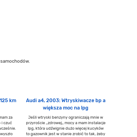
m samochodów.
 125 km
Audi a4, 2003: Wtryskiwacze bp a
większa moc na lpg
 mam za
Jeśli wtryski benzyny ograniczają mnie w
 i czuć
przyroście ,,zdrowej,, mocy a mam instalacje
wcześnie.
lpg, która udźwignie dużo więcej kucyków
 wyszło
to gazownik jest w stanie zrobić to tak, żeby