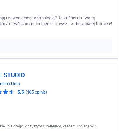
asją i nowoczesną technologią? Jesteśmy do Twojej
i którym Twój samochód będzie zawsze w doskonałej formie.W
E STUDIO
ielona Góra
5.3
(183 opinie)
lne i nie drogo. Z czystym sumieniem, każdemu polecam. ",