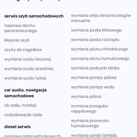
wymiana oleju skrzynia biegów
serwis szyb samochodowych
manualna
naprawa dachu
wymiana paska klinowego
panoramicznego
wymiana paska rozrządu
klejenie szyb
wymiana płynu chłodniczego
szyby do ciągników
wymiana płynu hamulcowego
wymiana szyby bocznej
wymiana poduszki silnika
wymiana szyby przedniej
wymiana pompy paliwa
wymiana szyby tylnej
wymiana pompy wody
car audio, nawigacje
samochodowe
wymiana półosi
cb radia, montaż
wymiana przegubu
napędowego
rozkodowanie radia
wymiana przewodu
hamulcowego
diesel serwis
wymiana sondy lambda
naprawa pomp wtryskowych