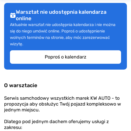
Warsztat nie udostępnia kalendarza
online
Aktualnie warsztat nie udostępnia kalendarza i nie można
się do niego umówić online. Poproś o udostępnienie
wolnych terminów na stronie, aby móc zarezerwować
wizytę.
Poproś o kalendarz
O warsztacie
Serwis samchodowy wszystkich marek KW AUTO - to
propozycja aby obsłużyc Twój pojazd kompleksowo w
jednym miejscu.
Dlatego pod jednym dachem oferujemy usługi z
zakresu: