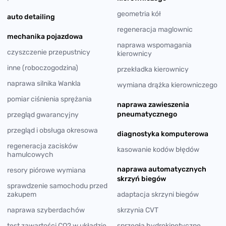
geometria kół
auto detailing
regeneracja maglownic
mechanika pojazdowa
naprawa wspomagania
czyszczenie przepustnicy
kierownicy
inne (roboczogodzina)
przekładka kierownicy
naprawa silnika Wankla
wymiana drążka kierowniczego
pomiar ciśnienia sprężania
naprawa zawieszenia
pneumatycznego
przegląd gwarancyjny
przegląd i obsługa okresowa
diagnostyka komputerowa
regeneracja zacisków
kasowanie kodów błędów
hamulcowych
naprawa automatycznych
resory piórowe wymiana
skrzyń biegów
sprawdzenie samochodu przed
zakupem
adaptacja skrzyni biegów
naprawa szyberdachów
skrzynia CVT
test zawartości CO2 w układzie
sprzęgła hydrokinetyczne