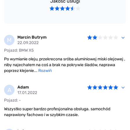
Jakość usługi
samochodzie).
Geometria kół
– wykonujemy geometrię kół pojazdów
osobowych i dostawczych.
Naprawy zespołu napędowego
– rozrząd (pasek,
Marcin Butrym
napinacz, rolki prowadzące, pompa wody) oraz sprzęgło
M
22.09.2022
(tarcze sprzęgła, łożyska, dociski, wysprzęgliki, koła
dwumasowe).
Pojazd: BMW X5
Po wymianie oleju, przekrecona sróba aluminiowej miski olejowej ,
Klimatyzacja i ozonowanie
– przegląd klimatyzacji,
niby najechałem na coś a brak na pokrywie śladów, naprawa
uzupełnianie czynnika chłodzącego, naprawa układu
poprzez klejenie...
Rozwiń
klimatyzacji, dezynfekcja (odgrzybianie klimatyzacji),
wymiana filtra kabinowego, ozonowanie wnętrza
samochodu i klimatyzacji.
Adam
A
17.01.2022
Serwis opon
– sezonowa wymiana, przechowalnia,
Pojazd: -
profesjonalny montaż i demontaż (również typu Run
Flat), montaż i wymiana wentyli (zaworów), montaż
Wszystko super bardzo profesjonalna obsługa. samochód
czujników ciśnienia, programowanie TPMS, naprawa
naprawiony fachowo i w szybkim czasie.
opon.
Kompleksowe naprawy podzespołów układu