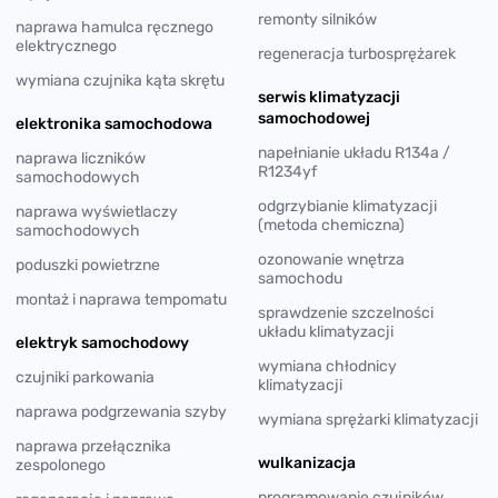
remonty silników
naprawa hamulca ręcznego
elektrycznego
regeneracja turbosprężarek
wymiana czujnika kąta skrętu
serwis klimatyzacji
samochodowej
elektronika samochodowa
napełnianie układu R134a /
naprawa liczników
R1234yf
samochodowych
odgrzybianie klimatyzacji
naprawa wyświetlaczy
(metoda chemiczna)
samochodowych
ozonowanie wnętrza
poduszki powietrzne
samochodu
montaż i naprawa tempomatu
sprawdzenie szczelności
układu klimatyzacji
elektryk samochodowy
wymiana chłodnicy
czujniki parkowania
klimatyzacji
naprawa podgrzewania szyby
wymiana sprężarki klimatyzacji
naprawa przełącznika
wulkanizacja
zespolonego
programowanie czujników