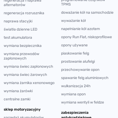
regeneracja i naprawa
TPMS
alternatorów
doważanie kół na samochodzie
regeneracja rozrusznika
wyważanie kół
naprawa stacyjki
napełnianie kół azotem
światła dzienne LED
opony Run Flat, niskoprofilowe
test akumulatora
opony używane
wymiana bezpiecznika
piaskowanie felg
wymiana przewodów
zapłonowych
prostowanie alufelgi
wymiana świec zapłonowych
przechowywanie opon
wymiana świec żarowych
spawanie felg aluminiowych
wymiana żarnika xenonowego
wulkanizacja 24h
wymiana żarówki
wymiana opon
centralne zamki
wymiana wentyli w feldze
sklep motoryzacyjny
zabezpieczenia
sprzedaż akumulatorów
antykradzieżowe