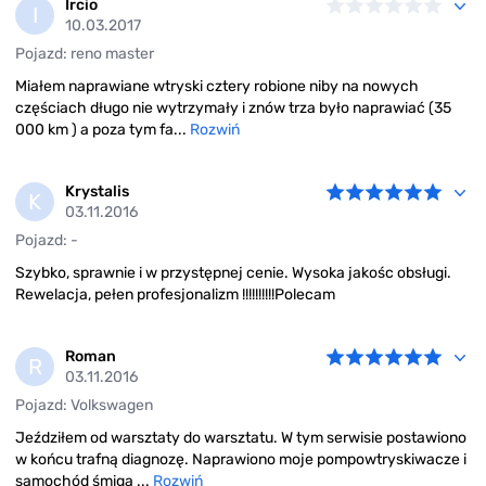
paliwowego z zakresu:
Ircio
I
10.03.2017
Diagnostyka pojazdów z silnikiem Diesla,
Pojazd: reno master
Regeneracja, naprawa, czyszczenie wtryskiwaczy
common rail,
Miałem naprawiane wtryski cztery robione niby na nowych
Naprawa, regeneracja pomp wtryskowych common
częściach długo nie wytrzymały i znów trza było naprawiać (35
000 km ) a poza tym fa...
Rozwiń
rail,
Regeneracja, naprawa, regulacja, czyszczenie
pompowtryskiwaczy PDE,
Krystalis
K
Sprawdzanie wtryskiwaczy piezoelektrycznych,
03.11.2016
Rozpatrywanie reklamacji części i podzespołów
Pojazd: -
dieslowskich firmy Bosch.
Szybko, sprawnie i w przystępnej cenie. Wysoka jakośc obsługi.
Rewelacja, pełen profesjonalizm !!!!!!!!!!Polecam
Zapraszamy do współpracy!!!!
Roman
R
03.11.2016
Pojazd: Volkswagen
Jeździłem od warsztaty do warsztatu. W tym serwisie postawiono
w końcu trafną diagnozę. Naprawiono moje pompowtryskiwacze i
samochód śmiga ...
Rozwiń