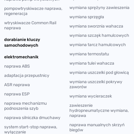
wymiana sprężyny zawieszenia
pompowtryskiwacze naprawa,
regeneracja
wymiana sprzęgła
wtryskiwacze Common Rail
wymiana sworznia wahacza
naprawa
wymiana szczęk hamulcowych
dorabianie kluczy
wymiana tarcz hamulcowych
samochodowych
wymiana termostatu
elektromechanik
wymiana tulei wahacza
naprawa ABS
wymiana uszczelki pod głowicą
adaptacja przepustnicy
wymiana uszczelki pokrywy
ASR naprawa
zaworów
naprawa ESP
wymiana wycieraczek
naprawa mechanizmu
zawieszenie
podnoszenia szyb
hydropneumatyczne wymiana,
naprawa
naprawa silniczka dmuchawy
naprawa manualnych skrzyń
system start-stop naprawa,
biegów
wyłączanie