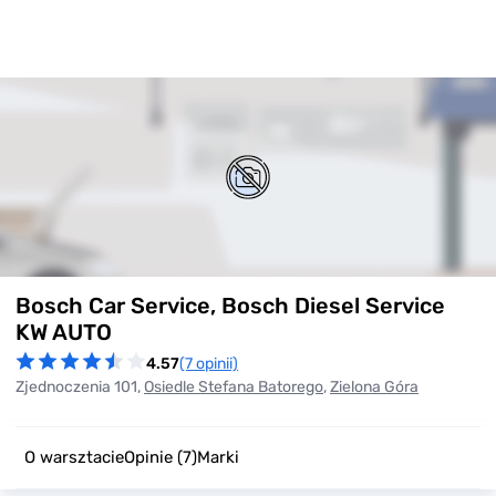
Item
Bosch Car Service, Bosch Diesel Service
1
of
KW AUTO
0
4.57
(7 opinii)
Zjednoczenia 101,
Osiedle Stefana Batorego
,
Zielona Góra
O warsztacie
Opinie
(7)
Marki