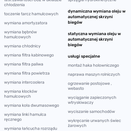
chłodzenia
dynamiczna wymiana oleju w
toczenie tarcz hamulcowych
automatycznej skrzyni
biegów
wymiana amortyzatora
wymiana bębnów
statyczna wymiana oleju w
hamulcowych
automatycznej skrzyni
biegów
wymiana chłodnicy
wymiana filtra kabinowego
usługi specjalne
wymiana filtra paliwa
montaż haka holowniczego
wymiana filtra powietrza
naprawa maszyn rolniczych
wymiana intercoolera
ogrzewanie postojowe ,
webasto
wymiana klocków
hamulcowych
wyciąganie zapieczonych
wtryskiwaczy
wymiana koła dwumasowego
wyciszanie samochodów
wymiana linki hamulca
ręcznego
wykręcanie urwanych świec
żarowych
wymiana łańcucha rozrządu