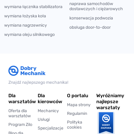
naprawa samochodów
wymiana łącznika stabilizatora
dostawczych i ciężarowych
wymiana łożyska koła
konserwacja podwozia
wymiana nagrzewnicy
obsługa door-to-door
wymiana oleju silnikowego
Znajdź najlepszego mechanika!
Dla
Dla
O portalu
Wyróżniamy
warsztatów
kierowców
najlepsze
Mapa strony
warsztaty
Oferta dla
Mechanicy
Regulamin
warsztatów
Usługi
Polityka
Program Zilo
cookies
Specjalizacje
Blog dla