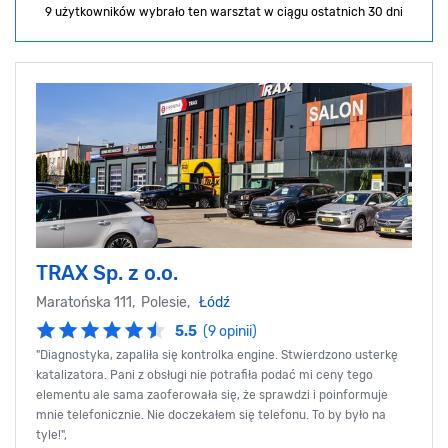
9 użytkowników wybrało ten warsztat
w ciągu ostatnich 30 dni
TRAX Sp. z o.o.
Maratońska 111, Polesie,
Łódź
5.5
(9 opinii)
"Diagnostyka, zapaliła się kontrolka engine. Stwierdzono usterkę
katalizatora. Pani z obsługi nie potrafiła podać mi ceny tego
elementu ale sama zaoferowała się, że sprawdzi i poinformuje
mnie telefonicznie. Nie doczekałem się telefonu. To by było na
tyle!",