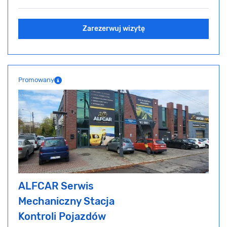
Zarezerwuj wizytę
Promowany
ALFCAR Serwis
Mechaniczny Stacja
Kontroli Pojazdów