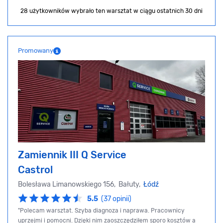
28 użytkowników wybrało ten warsztat
w ciągu ostatnich 30 dni
Promowany
Zamiennik III Q Service
Castrol
Bolesława Limanowskiego 156, Bałuty,
Łódź
5.5
(37 opinii)
"Polecam warsztat. Szyba diagnoza i naprawa. Pracownicy
uprzejmi i pomocni. Dzięki nim zaoszczędziłem sporo kosztów a