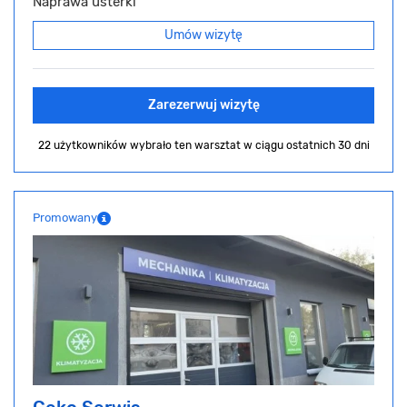
Naprawa usterki
Umów wizytę
Zarezerwuj wizytę
22 użytkowników wybrało ten warsztat
w ciągu ostatnich 30 dni
Promowany