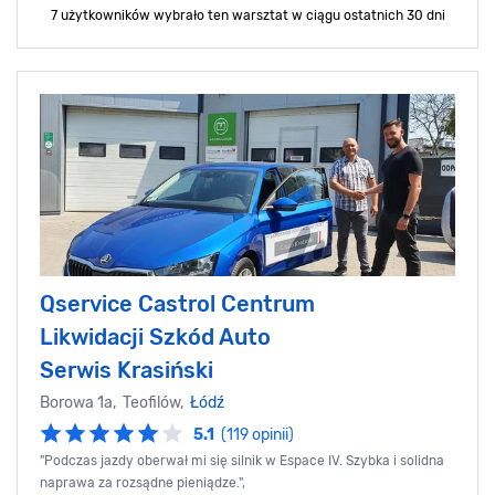
7 użytkowników wybrało ten warsztat
w ciągu ostatnich 30 dni
Qservice Castrol Centrum
Likwidacji Szkód Auto
Serwis Krasiński
Borowa 1a, Teofilów,
Łódź
5.1
(119 opinii)
"Podczas jazdy oberwał mi się silnik w Espace IV. Szybka i solidna
naprawa za rozsądne pieniądze.",