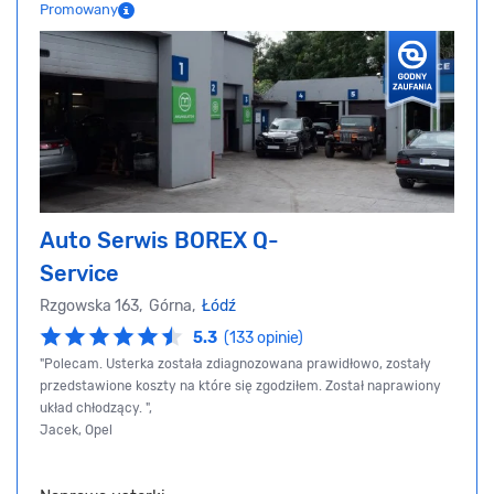
Promowany
Auto Serwis BOREX Q-
Service
Rzgowska 163, Górna,
Łódź
5.3
(133 opinie)
"Polecam. Usterka została zdiagnozowana prawidłowo, zostały
przedstawione koszty na które się zgodziłem. Został naprawiony
układ chłodzący. ",
Jacek, Opel