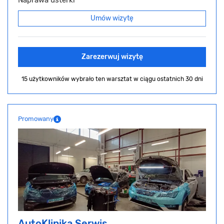
Naprawa usterki
Umów wizytę
Zarezerwuj wizytę
15 użytkowników wybrało ten warsztat
w ciągu ostatnich 30 dni
Promowany
AutoKlinika Serwis