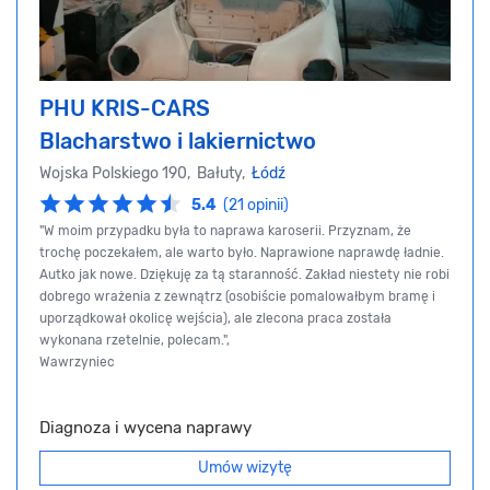
PHU KRIS-CARS
Blacharstwo i lakiernictwo
Wojska Polskiego 190, Bałuty,
Łódź
5.4
(21 opinii)
"W moim przypadku była to naprawa karoserii. Przyznam, że
trochę poczekałem, ale warto było. Naprawione naprawdę ładnie.
Autko jak nowe. Dziękuję za tą staranność. Zakład niestety nie robi
dobrego wrażenia z zewnątrz (osobiście pomalowałbym bramę i
uporządkował okolicę wejścia), ale zlecona praca została
wykonana rzetelnie, polecam.",
Wawrzyniec
Diagnoza i wycena naprawy
Umów wizytę