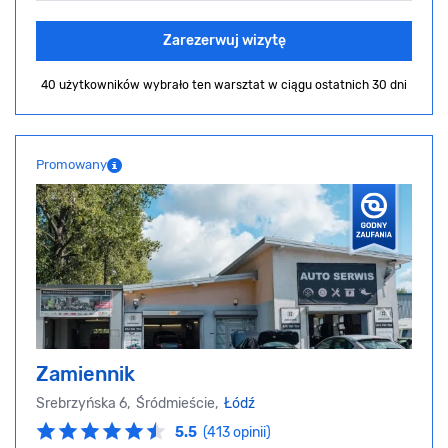
Zarezerwuj wizytę
40 użytkowników wybrało ten warsztat
w ciągu ostatnich 30 dni
Promowany
Zamiennik
Srebrzyńska 6, Śródmieście,
Łódź
5.5
(413 opinii)