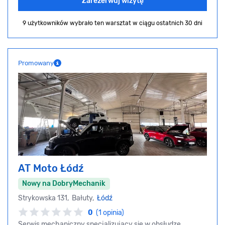
Zarezerwuj wizytę
9 użytkowników wybrało ten warsztat
w ciągu ostatnich 30 dni
Promowany
AT Moto Łódź
Nowy na DobryMechanik
Strykowska 131, Bałuty,
Łódź
0
(1 opinia)
Serwis mechaniczny specjalizujący się w obsłudze