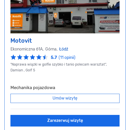
Motovit
Ekonomiczna 61A, Górna,
Łódź
5.7
(11 opinii)
"Naprawa wiązki w golfie szybko i tanio polecam warsztat",
Damian , Golf 5
Mechanika pojazdowa
Umów wizytę
Zarezerwuj wizytę