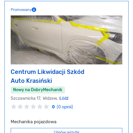
Promowany
Centrum Likwidacji Szkód
Auto Krasiński
Nowy na DobryMechanik
Szczawnicka 17, Widzew,
Łódź
0
(0 opinii)
Mechanika pojazdowa
Umów wizytę