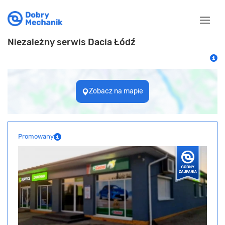
Toggle
naviga
Niezależny serwis Dacia Łódź
Zobacz na mapie
Promowany