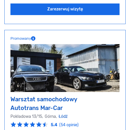
Zarezerwuj wizytę
Promowany
Warsztat samochodowy
Autotrans Mar-Car
Pokładowa 13/15, Górna,
Łódź
5.4
(54 opinie)