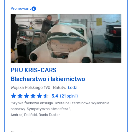
Promowany
PHU KRIS-CARS
Blacharstwo i lakiernictwo
Wojska Polskiego 190, Bałuty,
Łódź
5.4
(21 opinii)
"Szybka fachowa obsługa. Rzetelne i terminowe wykonanie
naprawy. Sympatyczna atmosfera.",
Andrzej Doliński, Dacia Duster