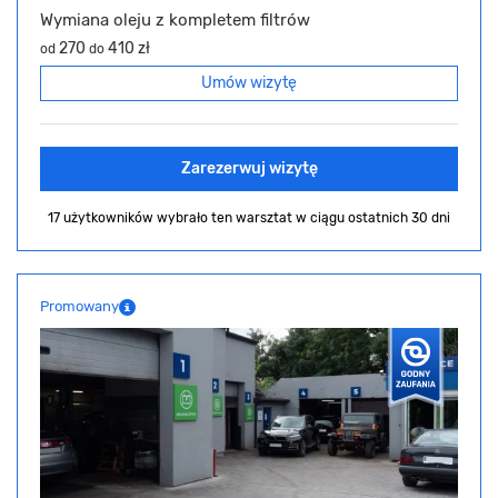
Wymiana oleju z kompletem filtrów
270
410 zł
od
do
Umów wizytę
Zarezerwuj wizytę
17 użytkowników wybrało ten warsztat
w ciągu ostatnich 30 dni
Promowany