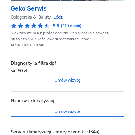
Geko Serwis
Oblęgorska 6, Bałuty,
Łódź
5.5
(110 opinii)
"Jak zawsze pełen profesjonalizm. Pan Michał nie zawodzi
niezależnie wielkości awarii oraz zakresu prac.",
alicja, Dacia Duster
Diagnostyka filtra dpf
150 zł
od
Umów wizytę
Naprawa klimatyzacji
Umów wizytę
Serwis klimatyzacji - stary czynnik (r134a)