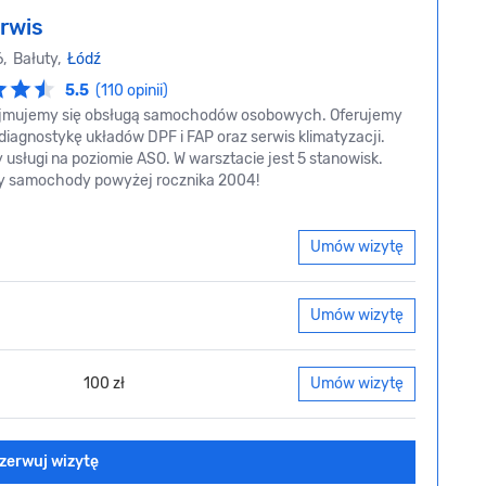
rwis
6, Bałuty,
Łódź
5.5
(110 opinii)
ajmujemy się obsługą samochodów osobowych. Oferujemy
iagnostykę układów DPF i FAP oraz serwis klimatyzacji.
usługi na poziomie ASO. W warsztacie jest 5 stanowisk.
y samochody powyżej rocznika 2004!
Umów wizytę
Umów wizytę
100 zł
Umów wizytę
zerwuj wizytę