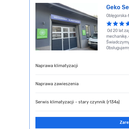
Geko Se
Oblęgorska 
Od 20 lat z
mechanikę, d
Świadczymy 
Obsługujem
Naprawa klimatyzacji
Naprawa zawieszenia
Serwis klimatyzacji - stary czynnik (r134a)
Zare