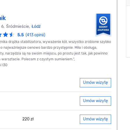
ik
 6, Śródmieście,
Łódź
5.5
(413 opinii)
nika drążka stabilizatora, wyważenie kół, wszystko zrobione szybko
 co najważniejsze cenowo bardzo przystępnie. Miła i obsługa,
ty, narzędzia są na swoim miejscu, po prostu jest tak, jak powinno
 warsztacie. Polecam z czystym sumieniem.",
i I30
Umów wizytę
Umów wizytę
220 zł
Umów wizytę