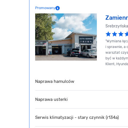
Promowany
Zamienn
Srebrzyńska
"Wymiana łącz
i sprawnie, a
warsztat czys
być w każdym
Klient, Hyunda
Naprawa hamulców
Naprawa usterki
Serwis klimatyzacji - stary czynnik (r134a)