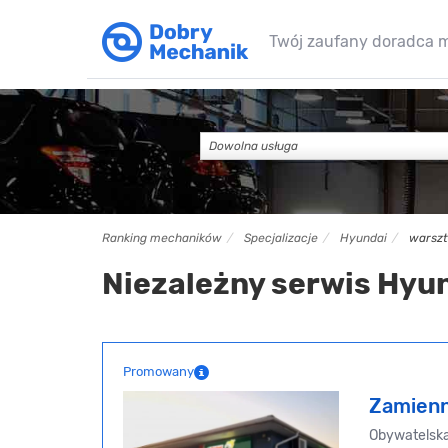
Twój zaufany doradca 
Dowolna usługa
Ranking mechaników
Specjalizacje
Hyundai
warszt
Niezależny serwis Hyu
Promowany
Zamienn
Obywatelska