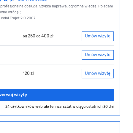
i profesjonalna obsługa. Szybka naprawa, ogromna wiedzą. Polecam
ewno wrócę ",
yundai Trajet 2.0 2007
250
400 zł
Umów wizytę
od
do
Umów wizytę
120 zł
Umów wizytę
zerwuj wizytę
24 użytkowników wybrało ten warsztat
w ciągu ostatnich 30 dni