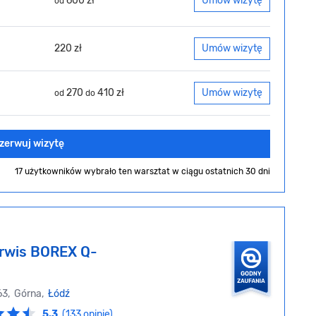
600 zł
Umów wizytę
od
220 zł
Umów wizytę
270
410 zł
Umów wizytę
od
do
zerwuj wizytę
17 użytkowników wybrało ten warsztat
w ciągu ostatnich 30 dni
rwis BOREX Q-
63, Górna,
Łódź
5.3
(133 opinie)