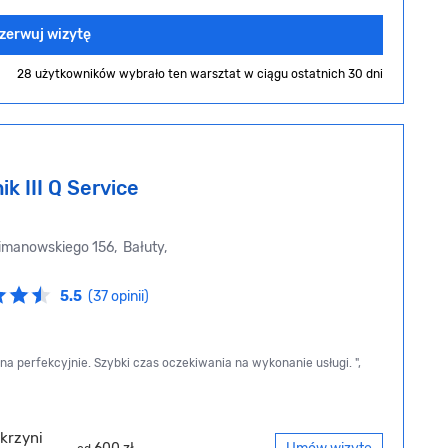
zerwuj wizytę
28 użytkowników wybrało ten warsztat
w ciągu ostatnich 30 dni
k III Q Service
imanowskiego 156, Bałuty,
5.5
(37 opinii)
 perfekcyjnie. Szybki czas oczekiwania na wykonanie usługi. ",
krzyni