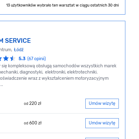
13 użytkowników wybrało ten warsztat
w ciągu ostatnich 30 dni
M SERVICE
entrum,
Łódź
5.3
(67 opinii)
się kompleksową obsługą samochodów wszystkich marek
echaniki, diagnostyki, elektroniki, elektrotechniki.
 doświadczenie wraz z wykształceniem motoryzacyjnym
..
220 zł
Umów wizytę
od
600 zł
Umów wizytę
od