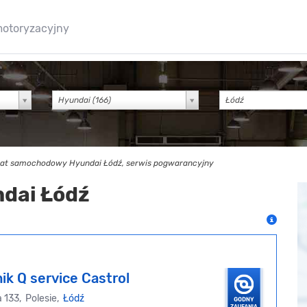
motoryzacyjny
Hyundai (166)
at samochodowy Hyundai Łódź, serwis pogwarancyjny
ndai Łódź
ik Q service Castrol
 133, Polesie,
Łódź