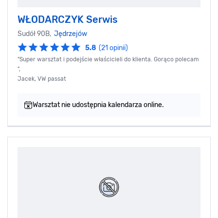
WŁODARCZYK Serwis
Sudół 90B,
Jędrzejów
5.8
(21 opinii)
"Super warsztat i podejście właścicieli do klienta. Gorąco polecam
",
Jacek, VW passat
Warsztat nie udostępnia kalendarza online.