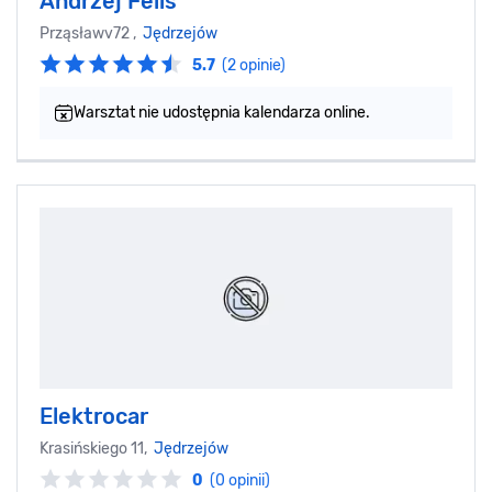
Andrzej Felis
Prząsławv72 ,
Jędrzejów
5.7
(2 opinie)
Warsztat nie udostępnia kalendarza online.
Elektrocar
Krasińskiego 11,
Jędrzejów
0
(0 opinii)