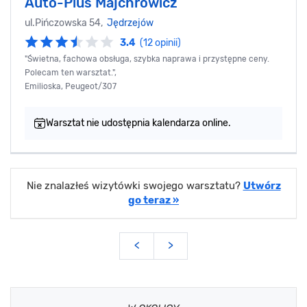
Auto-Plus Majchrowicz
ul.Pińczowska 54,
Jędrzejów
3.4
(12 opinii)
"Świetna, fachowa obsługa, szybka naprawa i przystępne ceny.
Polecam ten warsztat.",
Emilioska, Peugeot/307
Warsztat nie udostępnia kalendarza online.
Nie znalazłeś wizytówki swojego warsztatu?
Utwórz
go teraz »
<
>