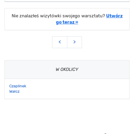
Nie znalazłeś wizytówki swojego warsztatu?
Utwórz
go teraz »
<
>
W OKOLICY
Czaplinek
Wałcz