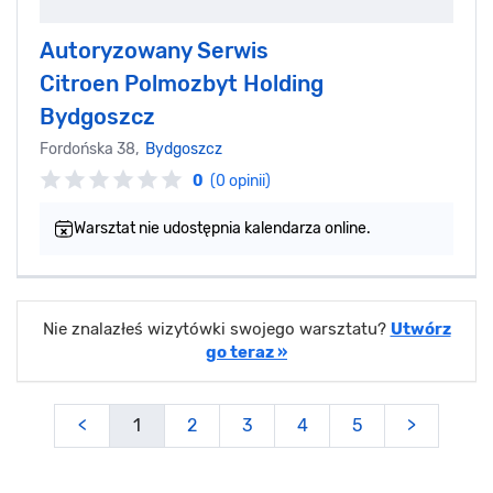
Autoryzowany Serwis
Citroen Polmozbyt Holding
Bydgoszcz
Fordońska 38,
Bydgoszcz
0
(0 opinii)
Warsztat nie udostępnia kalendarza online.
Nie znalazłeś wizytówki swojego warsztatu?
Utwórz
go teraz »
<
1
2
3
4
5
>