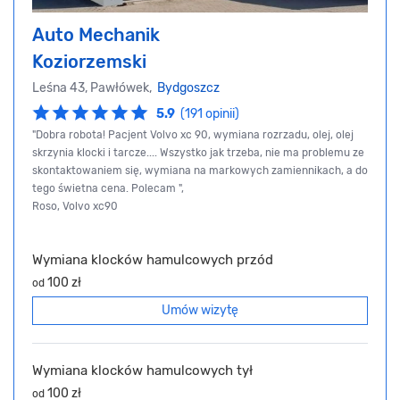
Auto Mechanik
Koziorzemski
Leśna 43, Pawłówek,
Bydgoszcz
5.9
(191 opinii)
"Dobra robota! Pacjent Volvo xc 90, wymiana rozrzadu, olej, olej
skrzynia klocki i tarcze.... Wszystko jak trzeba, nie ma problemu ze
skontaktowaniem się, wymiana na markowych zamiennikach, a do
tego świetna cena. Polecam ",
Roso, Volvo xc90
Wymiana klocków hamulcowych przód
100 zł
od
Umów wizytę
Wymiana klocków hamulcowych tył
100 zł
od