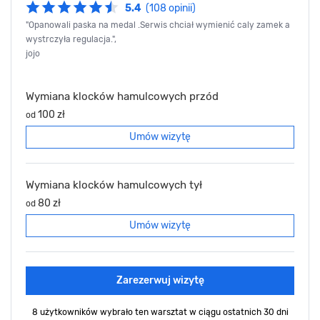
5.4
(108 opinii)
"Opanowali paska na medal .Serwis chciał wymienić caly zamek a
wystrczyła regulacja.",
jojo
Wymiana klocków hamulcowych przód
100 zł
od
Umów wizytę
Wymiana klocków hamulcowych tył
80 zł
od
Umów wizytę
Zarezerwuj wizytę
8 użytkowników wybrało ten warsztat
w ciągu ostatnich 30 dni