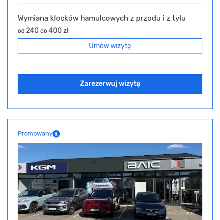
Wymiana klocków hamulcowych z przodu i z tyłu
240
400 zł
od
do
Umów wizytę
Zarezerwuj wizytę
Promowany