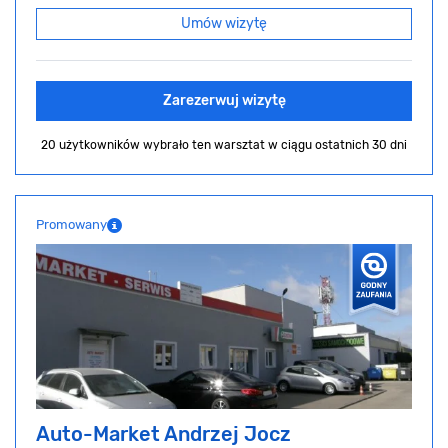
Umów wizytę
Zarezerwuj wizytę
20 użytkowników wybrało ten warsztat
w ciągu ostatnich 30 dni
Promowany
Auto-Market Andrzej Jocz