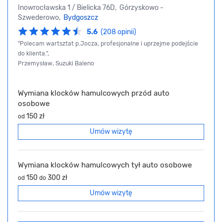
Inowrocławska 1 / Bielicka 76D, Górzyskowo -
Szwederowo,
Bydgoszcz
5.6
(208 opinii)
"Polecam wartsztat p.Jocza, profesjonalne i uprzejme podejście
do klienta.",
Przemysław, Suzuki Baleno
Wymiana klocków hamulcowych przód auto
osobowe
150 zł
od
Umów wizytę
Wymiana klocków hamulcowych tył auto osobowe
150
300 zł
od
do
Umów wizytę