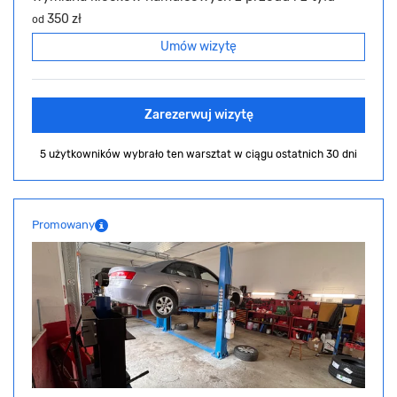
350 zł
od
Umów wizytę
Zarezerwuj wizytę
5 użytkowników wybrało ten warsztat
w ciągu ostatnich 30 dni
Promowany