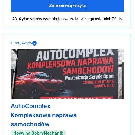
Zarezerwuj wizytę
28 użytkowników wybrało ten warsztat
w ciągu ostatnich 30 dni
Promowany
AutoComplex
Kompleksowa naprawa
samochodów
Nowy na DobryMechanik