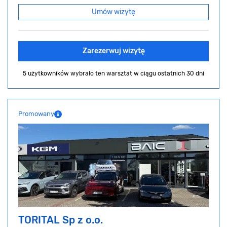
Umów wizytę
Zarezerwuj wizytę
5 użytkowników wybrało ten warsztat
w ciągu ostatnich 30 dni
Promowany
TORITAL Sp z o.o.