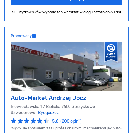
20 użytkowników wybrało ten warsztat
w ciągu ostatnich 30 dni
Promowany
Auto-Market Andrzej Jocz
Inowrocławska 1 / Bielicka 76D, Górzyskowo -
Szwederowo,
Bydgoszcz
5.6
(208 opinii)
"Nigdy się spotkałem z tak profesjonalnymi mechanikami jak Auto-