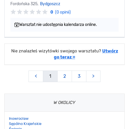
Fordońska 325,
Bydgoszcz
0
(0 opinii)
Warsztat nie udostępnia kalendarza online.
Nie znalazłeś wizytówki swojego warsztatu?
Utwórz
go teraz »
<
1
2
3
>
W OKOLICY
Inowrocław
Sępólno Krajeńskie
Świecie