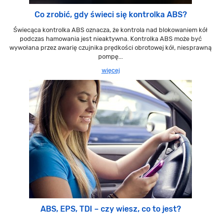
Co zrobić, gdy świeci się kontrolka ABS?
Świecąca kontrolka ABS oznacza, że kontrola nad blokowaniem kół
podczas hamowania jest nieaktywna. Kontrolka ABS może być
wywołana przez awarię czujnika prędkości obrotowej kół, niesprawną
pompę...
więcej
ABS, EPS, TDI – czy wiesz, co to jest?