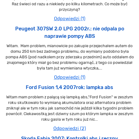
Raz świeci od razu a niekiedy po kilku kilometrach. Co może być
przyczyną?
Odpowiedzi (1)
Peugeot 307SW 2.0 LPG 2002r.: nie odpala po
naprawie pompy ABS
Witam. Mam problem, mianowicie po zakupie przejechałem autem do
domu 250 km bez żadnego problemu, do wymiany podobno była
pompa ABS (pod nadkolem przy zderzaku przednim) auto oddałem do
znajomego który miał go bez problemu ogarnąć, z tego co powiedział
była tam już wymieniana wtyczka,...
Odpowiedzi (1)
Ford Fusion 1,4 2007rok: lampka abs
Witam mam problem z palącą się lampką abs,"Ford Fusion" w zeszłym
roku skutkowało to wymianą akumulatora oraz alternatora problem
zniknął ale w tym roku jak samochód nie jeździł kilka tygodni problem
powrócił. Ciekawostką jest dziwny szum po którym lampka w zeszłym
roku gasła w tym roku już nic...
Odpowiedzi (2)
Skoda Fabia 2007: Kontrolki abs i reczny