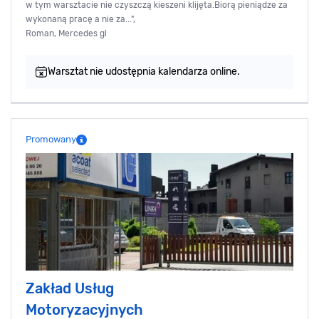
w tym warsztacie nie czyszczą kieszeni klijęta.Biorą pieniądze za
wykonaną pracę a nie za...",
Roman, Mercedes gl
Warsztat nie udostępnia kalendarza online.
Promowany
Zakład Usług
Motoryzacyjnych