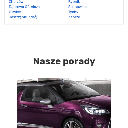
Chorzów
Rybnik
Dąbrowa Górnicza
Sosnowiec
Gliwice
Tychy
Jastrzębie-Zdrój
Zabrze
Nasze porady