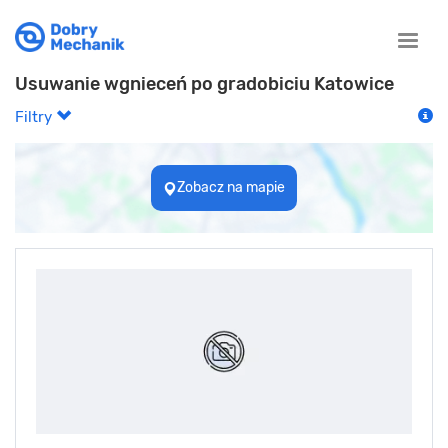
Toggle
naviga
Usuwanie wgnieceń po gradobiciu Katowice
Filtry
Zobacz na mapie