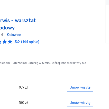
rwis - warsztat
odowy
 41,
Katowice
5.9
(144 opinie)
ecam. Pan znalazł usterkę w 5 min , której inne warsztaty nie
109 zł
Umów wizytę
150 zł
Umów wizytę