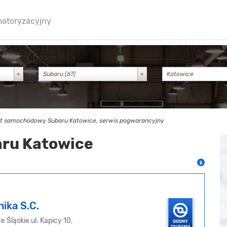
motoryzacyjny
Subaru (67)
t samochodowy Subaru Katowice, serwis pogwarancyjny
aru Katowice
nika S.C.
 Śląskie ul. Kapicy 10,