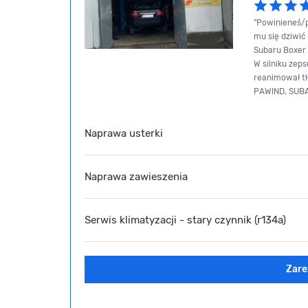
"Powinieneś/p
mu się dziwić
Subaru Boxer 
W silniku zep
reanimował tło
PAWIND, SUB
Naprawa usterki
Naprawa zawieszenia
Serwis klimatyzacji - stary czynnik (r134a)
Zare