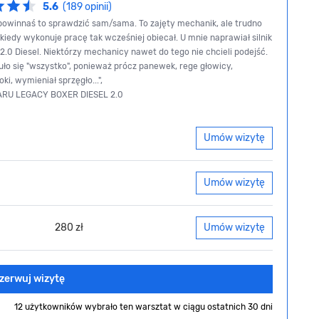
5.6
(189 opinii)
owinnaś to sprawdzić sam/sama. To zajęty mechanik, ale trudno
 kiedy wykonuje pracę tak wcześniej obiecał. U mnie naprawiał silnik
2.0 Diesel. Niektórzy mechanicy nawet do tego nie chcieli podejść.
suło się "wszystko", ponieważ prócz panewek, rege głowicy,
ki, wymieniał sprzęgło...",
ARU LEGACY BOXER DIESEL 2.0
Umów wizytę
Umów wizytę
280 zł
Umów wizytę
zerwuj wizytę
12 użytkowników wybrało ten warsztat
w ciągu ostatnich 30 dni