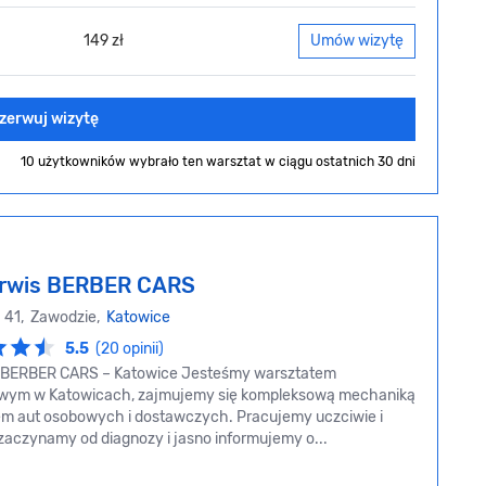
149 zł
Umów wizytę
zerwuj wizytę
10 użytkowników wybrało ten warsztat
w ciągu ostatnich 30 dni
rwis BERBER CARS
 41, Zawodzie,
Katowice
5.5
(20 opinii)
s BERBER CARS – Katowice Jesteśmy warsztatem
ym w Katowicach, zajmujemy się kompleksową mechaniką
em aut osobowych i dostawczych. Pracujemy uczciwie i
zaczynamy od diagnozy i jasno informujemy o...