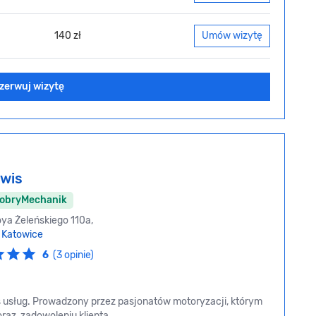
140 zł
Umów wizytę
zerwuj wizytę
wis
DobryMechanik
ya Żeleńskiego 110a,
,
Katowice
6
(3 opinie)
usług. Prowadzony przez pasjonatów motoryzacji, którym
raz, zadowoleniu klienta.