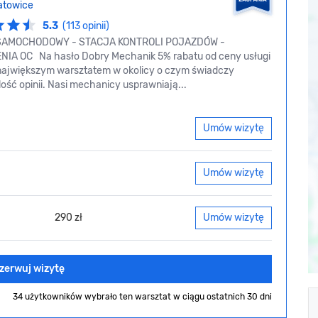
atowice
5.3
(113 opinii)
SAMOCHODOWY - STACJA KONTROLI POJAZDÓW -
IA OC Na hasło Dobry Mechanik 5% rabatu od ceny usługi
jwiększym warsztatem w okolicy o czym świadczy
lość opinii. Nasi mechanicy usprawniają...
Umów wizytę
Umów wizytę
290 zł
Umów wizytę
zerwuj wizytę
34 użytkowników wybrało ten warsztat
w ciągu ostatnich 30 dni