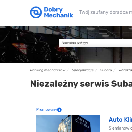
Twój zaufany doradca 
Dowolna usługa
Ranking mechaników
Specjalizacje
Subaru
warszta
Niezależny serwis Sub
Promowany
Auto Kli
Siemianowice