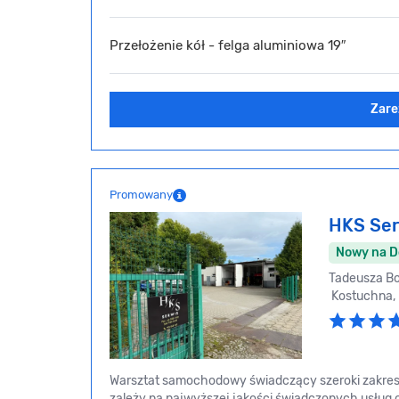
Przełożenie kół - felga aluminiowa 19″
Zare
Promowany
HKS Ser
Nowy na 
Tadeusza Bo
Kostuchna
Warsztat samochodowy świadczący szeroki zakres 
zależy na najwyższej jakości świadczonych usług o