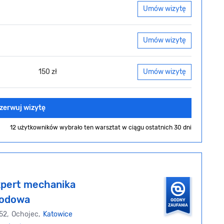
Umów wizytę
Umów wizytę
150 zł
Umów wizytę
zerwuj wizytę
12 użytkowników wybrało ten warsztat
w ciągu ostatnich 30 dni
pert mechanika
odowa
 52, Ochojec,
Katowice