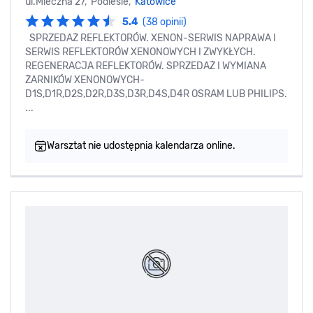
ul.Mleczna 27, Podlesie,
Katowice
5.4
(38 opinii)
SPRZEDAŻ REFLEKTORÓW. XENON-SERWIS NAPRAWA I
SERWIS REFLEKTORÓW XENONOWYCH I ZWYKŁYCH.
REGENERACJA REFLEKTORÓW. SPRZEDAŻ I WYMIANA
ŻARNIKÓW XENONOWYCH-
D1S,D1R,D2S,D2R,D3S,D3R,D4S,D4R OSRAM LUB PHILIPS.
...
Warsztat nie udostępnia kalendarza online.