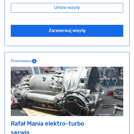
Umów wizytę
Zarezerwuj wizytę
Promowany
Rafał Mania elektro-turbo
serwis