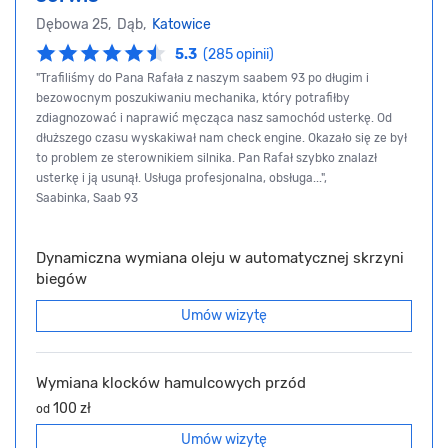
Dębowa 25, Dąb,
Katowice
5.3
(285 opinii)
"Trafiliśmy do Pana Rafała z naszym saabem 93 po długim i
bezowocnym poszukiwaniu mechanika, który potrafiłby
zdiagnozować i naprawić męcząca nasz samochód usterkę. Od
dłuższego czasu wyskakiwał nam check engine. Okazało się ze był
to problem ze sterownikiem silnika. Pan Rafał szybko znalazł
usterkę i ją usunął. Usługa profesjonalna, obsługa...",
Saabinka, Saab 93
Dynamiczna wymiana oleju w automatycznej skrzyni
biegów
Umów wizytę
Wymiana klocków hamulcowych przód
100 zł
od
Umów wizytę