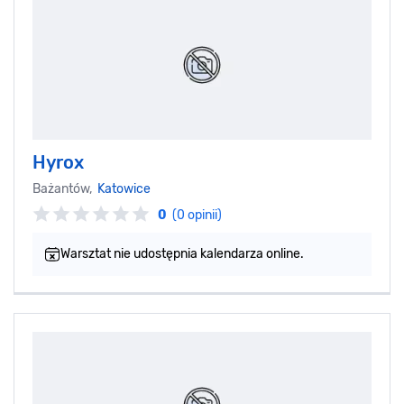
Hyrox
Bażantów,
Katowice
0
(0 opinii)
Warsztat nie udostępnia kalendarza online.