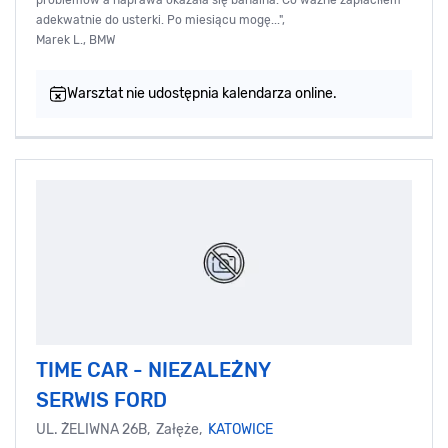
problemów a naprawa okazała się banalna. Co ważne zapłaciłem
adekwatnie do usterki. Po miesiącu mogę...",
Marek L., BMW
Warsztat nie udostępnia kalendarza online.
TIME CAR - NIEZALEŻNY
SERWIS FORD
UL. ŻELIWNA 26B, Załęże,
KATOWICE