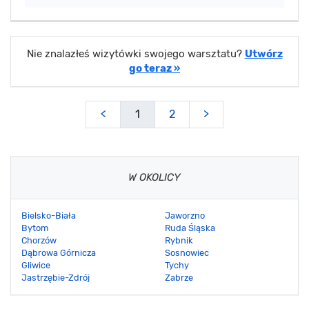
Nie znalazłeś wizytówki swojego warsztatu?
Utwórz
go teraz »
<
1
2
>
W OKOLICY
Bielsko-Biała
Jaworzno
Bytom
Ruda Śląska
Chorzów
Rybnik
Dąbrowa Górnicza
Sosnowiec
Gliwice
Tychy
Jastrzębie-Zdrój
Zabrze