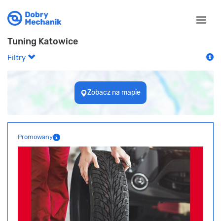
Toggle
naviga
Tuning Katowice
Filtry
Zobacz na mapie
Promowany