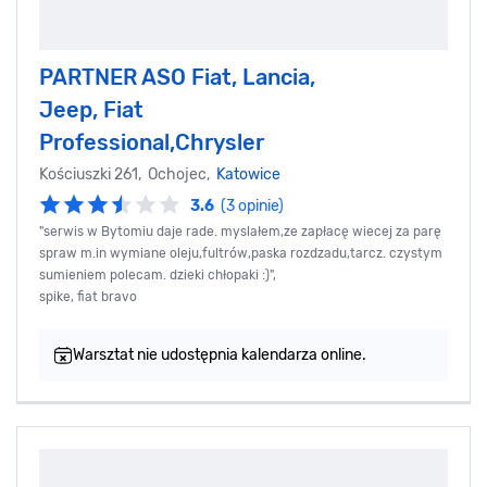
PARTNER ASO Fiat, Lancia,
Jeep, Fiat
Professional,Chrysler
Kościuszki 261, Ochojec,
Katowice
3.6
(3 opinie)
"serwis w Bytomiu daje rade. myslałem,ze zapłacę wiecej za parę
spraw m.in wymiane oleju,fultrów,paska rozdzadu,tarcz. czystym
sumieniem polecam. dzieki chłopaki :)",
spike, fiat bravo
Warsztat nie udostępnia kalendarza online.