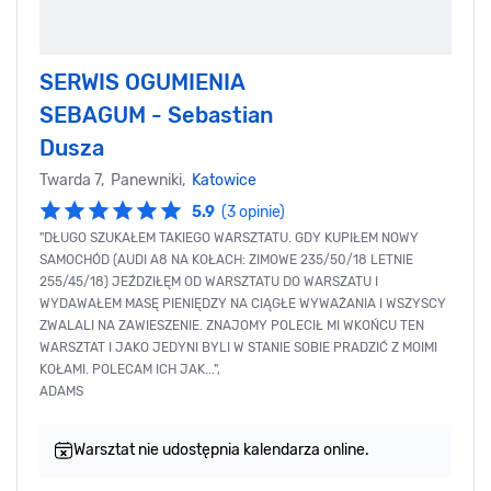
SERWIS OGUMIENIA
SEBAGUM - Sebastian
Dusza
Twarda 7, Panewniki,
Katowice
5.9
(3 opinie)
"DŁUGO SZUKAŁEM TAKIEGO WARSZTATU. GDY KUPIŁEM NOWY
SAMOCHÓD (AUDI A8 NA KOŁACH: ZIMOWE 235/50/18 LETNIE
255/45/18) JEŹDZIŁĘM OD WARSZTATU DO WARSZATU I
WYDAWAŁEM MASĘ PIENIĘDZY NA CIĄGŁE WYWAŻANIA I WSZYSCY
ZWALALI NA ZAWIESZENIE. ZNAJOMY POLECIŁ MI WKOŃCU TEN
WARSZTAT I JAKO JEDYNI BYLI W STANIE SOBIE PRADZIĆ Z MOIMI
KOŁAMI. POLECAM ICH JAK...",
ADAMS
Warsztat nie udostępnia kalendarza online.