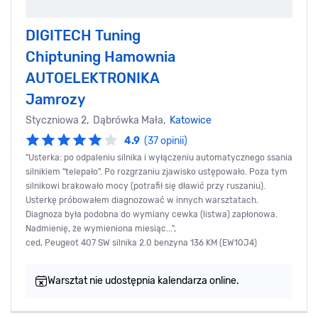
DIGITECH Tuning
Chiptuning Hamownia
AUTOELEKTRONIKA
Jamrozy
Styczniowa 2, Dąbrówka Mała,
Katowice
4.9
(37 opinii)
"Usterka: po odpaleniu silnika i wyłączeniu automatycznego ssania
silnikiem "telepało". Po rozgrzaniu zjawisko ustępowało. Poza tym
silnikowi brakowało mocy (potrafił się dławić przy ruszaniu).
Usterkę próbowałem diagnozować w innych warsztatach.
Diagnoza była podobna do wymiany cewka (listwa) zapłonowa.
Nadmienię, że wymieniona miesiąc...",
ced, Peugeot 407 SW silnika 2.0 benzyna 136 KM (EW10J4)
Warsztat nie udostępnia kalendarza online.