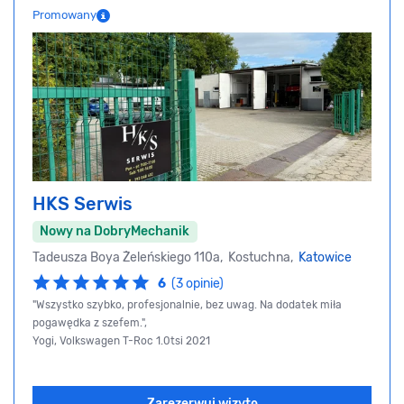
Promowany
HKS Serwis
Nowy na DobryMechanik
Tadeusza Boya Żeleńskiego 110a, Kostuchna,
Katowice
6
(3 opinie)
"Wszystko szybko, profesjonalnie, bez uwag. Na dodatek miła
pogawędka z szefem.",
Yogi, Volkswagen T-Roc 1.0tsi 2021
Zarezerwuj wizytę