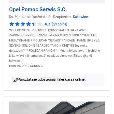
Opel Pomoc Serwis S.C.
Ks. Mjr. Karola Woźniaka 8, Szopienice,
Katowice
4.3
(21 opinii)
"WIELOKROTNIE Z SERWISU KORZYSTAŁEM !!!# ZAWSZE
ZADOWOLONY ODJEŻDŻAŁEM # MIŁO BYŁO SKORZYSTAĆ I TO
NIESŁYCHANIE # POLECAM "SERWIS" PANOWIE I PANIE !!!# BYŁO
SZYBKO, SOLIDNIE I BARDZO TANIO # CHĘTNIE (nawet z
dojazdem)*** POLECAM PANIOM # ***na miejsce awarii [robiono
kilka wizyt : 1) hamulce, 2) cewki zapłonowe, 3)stacyjkę 4)
łożyska...",
roch-m, OPEL CORSA C
Warsztat nie udostępnia kalendarza online.