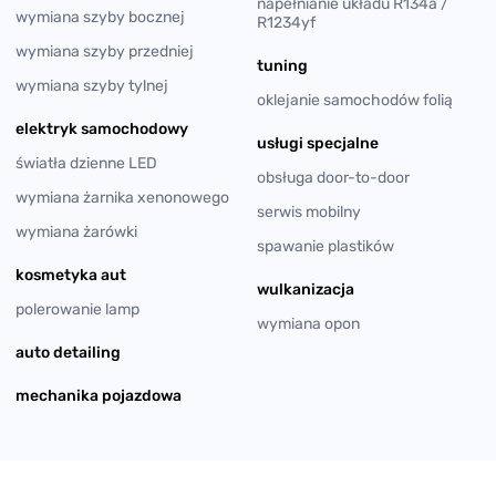
napełnianie układu R134a /
wymiana szyby bocznej
R1234yf
wymiana szyby przedniej
tuning
wymiana szyby tylnej
oklejanie samochodów folią
elektryk samochodowy
usługi specjalne
światła dzienne LED
obsługa door-to-door
wymiana żarnika xenonowego
serwis mobilny
wymiana żarówki
spawanie plastików
kosmetyka aut
wulkanizacja
polerowanie lamp
wymiana opon
auto detailing
mechanika pojazdowa