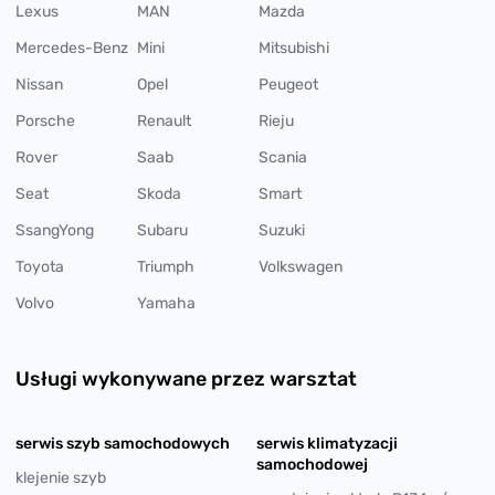
Lexus
MAN
Mazda
Mercedes-Benz
Mini
Mitsubishi
Nissan
Opel
Peugeot
Porsche
Renault
Rieju
Rover
Saab
Scania
Seat
Skoda
Smart
SsangYong
Subaru
Suzuki
Toyota
Triumph
Volkswagen
Volvo
Yamaha
Usługi wykonywane przez warsztat
serwis szyb samochodowych
serwis klimatyzacji
samochodowej
klejenie szyb