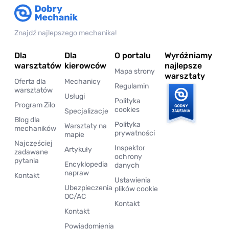
Znajdź najlepszego mechanika!
Dla
Dla
O portalu
Wyróżniamy
warsztatów
kierowców
najlepsze
Mapa strony
warsztaty
Oferta dla
Mechanicy
Regulamin
warsztatów
Usługi
Polityka
Program Zilo
cookies
Specjalizacje
Blog dla
Polityka
Warsztaty na
mechaników
prywatności
mapie
Najczęściej
Inspektor
Artykuły
zadawane
ochrony
pytania
Encyklopedia
danych
napraw
Kontakt
Ustawienia
Ubezpieczenia
plików cookie
OC/AC
Kontakt
Kontakt
Powiadomienia