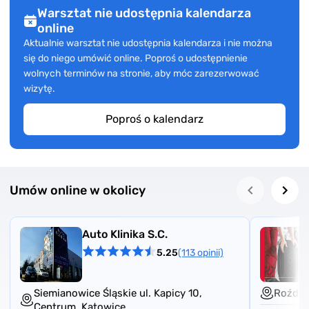
Warsztat nie udostępnia kalendarza
online
Aktualnie warsztat nie udostępnia kalendarza i nie można
się do niego umówić online. Poproś o udostępnienie
wolnych terminów na stronie, aby móc zarezerwować
wizytę.
Poproś o kalendarz
Umów online w okolicy
Auto Klinika S.C.
5.25
(113 opinii)
Siemianowice Śląskie ul. Kapicy 10,
Roździ
Centrum
,
Katowice