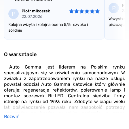
Paw
P
28.
Piotr mikoszek
P
22.07.2026
Wszystko w
Kolejna wizyta i kolejna ocena 5/5 , szybko i
piszcząceg
solidnie
Item
1
of
O warsztacie
3
Auto Gamma jest liderem na Polskim rynku
specjalizującym się w oświetleniu samochodowym. W
związku z zapotrzebowaniem rynku na nasze usługi,
powstał oddział Auto Gamma Katowice który głównie
oferuje: regeneracje reflektorów, polerowanie lamp i
montaż soczewek Bi-LED. Centralna siedziba firmy
istnieje na rynku od 1993 roku. Zdobyte w ciągu wielu
lat doświadczenie pozwala nam zaspokoić potrzeby
odbiorców na bardzo wysokim poziomie, a grono
Rozwiń
naszych klientów stale się powiększa. Obecnie jesteśmy
najbardziej cenioną marką pod względem jakości,