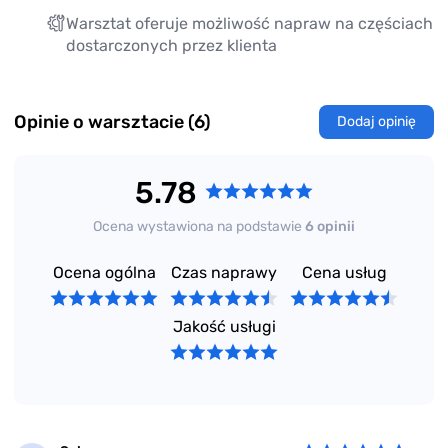
Naprawa szyb samochodowych
Warsztat oferuje możliwość napraw na częściach
Usuwanie wgnieceń PDR
dostarczonych przez klienta
Spawanie plastików
Aktywny wydech
Detailing wnętrza
Opinie o warsztacie (6)
Dodaj opinię
5.78
Ocena wystawiona na podstawie
6 opinii
Ocena ogólna
Czas naprawy
Cena usług
Jakość usługi