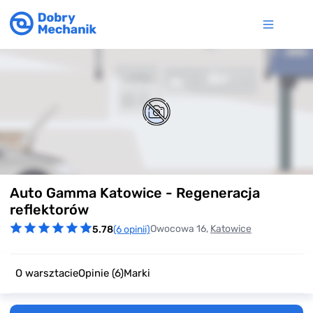
Item
Auto Gamma Katowice - Regeneracja
1
of
reflektorów
0
Owocowa 16,
Katowice
5.78
(6 opinii)
O warsztacie
Opinie
(6)
Marki