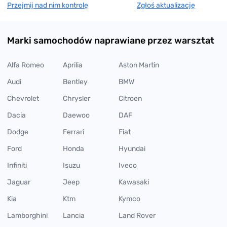
Przejmij nad nim kontrolę
Zgłoś aktualizację
Marki samochodów naprawiane przez warsztat
Alfa Romeo
Aprilia
Aston Martin
Audi
Bentley
BMW
Chevrolet
Chrysler
Citroen
Dacia
Daewoo
DAF
Dodge
Ferrari
Fiat
Ford
Honda
Hyundai
Infiniti
Isuzu
Iveco
Jaguar
Jeep
Kawasaki
Kia
Ktm
Kymco
Lamborghini
Lancia
Land Rover