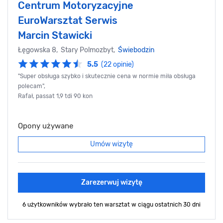
Centrum Motoryzacyjne
EuroWarsztat Serwis
Marcin Stawicki
Łęgowska 8, Stary Polmozbyt,
Świebodzin
5.5
(22 opinie)
"Super obsługa szybko i skutecznie cena w normie miła obsługa
polecam",
Rafał, passat 1,9 tdi 90 kon
Opony używane
Umów wizytę
Zarezerwuj wizytę
6 użytkowników wybrało ten warsztat
w ciągu ostatnich 30 dni