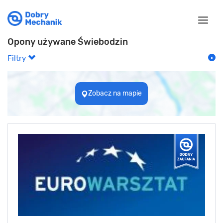
Toggle
naviga
Opony używane Świebodzin
Filtry
Zobacz na mapie