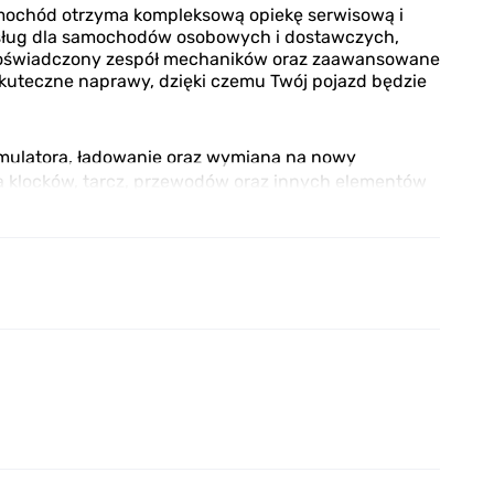
amochód otrzyma kompleksową opiekę serwisową i
 usług dla samochodów osobowych i dostawczych,
z doświadczony zespół mechaników oraz zaawansowane
skuteczne naprawy, dzięki czemu Twój pojazd będzie
mulatora, ładowanie oraz wymiana na nowy
 klocków, tarcz, przewodów oraz innych elementów
ilnika, wykrywanie usterek oraz ich naprawa
znej, alternatora, rozrusznika oraz innych
ju oraz filtra oleju
 jakości powietrza w kabinie oraz wydajności silnika
 naprawa układów klimatyzacyjnych
iagnostyka oraz naprawa elementów zawieszenia,
a manualnych oraz automatycznych skrzyń biegów
 sprawnie i bezpiecznie. Zapewniamy indywidualne
. Twój samochód jest w dobrych rękach!