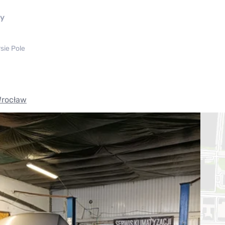
ny
sie Pole
rocław