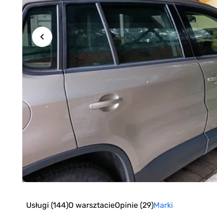
Item
1
of
Usługi
(144)
O warsztacie
Opinie
(29)
Marki
8