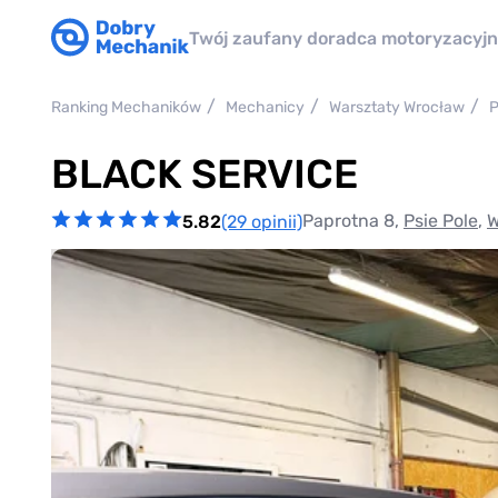
Twój zaufany doradca motoryzacyj
Ranking Mechaników
Mechanicy
Warsztaty Wrocław
P
​BLACK SERVICE
Paprotna 8,
Psie Pole
,
W
5.82
(29 opinii)