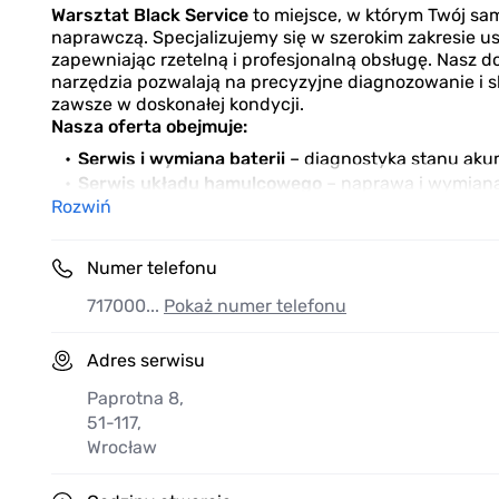
Warsztat Black Service
to miejsce, w którym Twój s
naprawczą. Specjalizujemy się w szerokim zakresie
zapewniając rzetelną i profesjonalną obsługę. Nas
narzędzia pozwalają na precyzyjne diagnozowanie i 
zawsze w doskonałej kondycji.
Nasza oferta obejmuje:
Serwis i wymiana baterii
– diagnostyka stanu aku
Serwis układu hamulcowego
– naprawa i wymiana
Rozwiń
hamulcowych
Diagnostyka silnika
– szczegółowa analiza stanu s
Elektryka pojazdowa
– naprawa instalacji elektryc
Numer telefonu
podzespołów
Wymiana oleju
717000...
Pokaż numer telefonu
– szybka i profesjonalna wymiana ole
Wymiana filtrów powietrza i kabinowego
– poprawa
Serwis klimatyzacji
– napełnianie, odgrzybianie i
Adres serwisu
Naprawa układu kierowniczego i zawieszenia
– d
Paprotna 8
,
wahaczy, drążków i przekładni kierowniczej
51-117
,
Naprawa skrzyni biegów
– pełen serwis i napraw
Wrocław
W
Black Service
dbamy o to, by każdy pojazd działał
podejście, wysoką jakość usług i konkurencyjne ceny