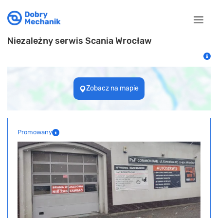
Toggle
naviga
Niezależny serwis Scania Wrocław
Zobacz na mapie
Promowany