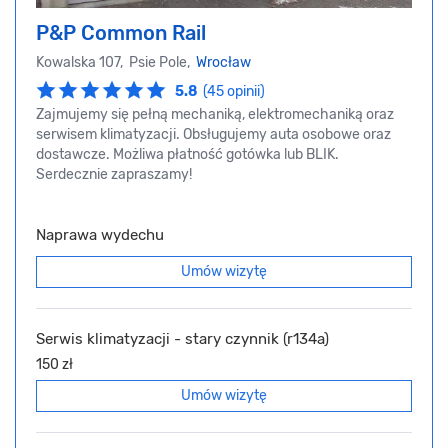
P&P Common Rail
Kowalska 107, Psie Pole,
Wrocław
5.8
(45 opinii)
Zajmujemy się pełną mechaniką, elektromechaniką oraz
serwisem klimatyzacji. Obsługujemy auta osobowe oraz
dostawcze. Możliwa płatność gotówka lub BLIK.
Serdecznie zapraszamy!
Naprawa wydechu
Umów wizytę
Serwis klimatyzacji - stary czynnik (r134a)
150 zł
Umów wizytę