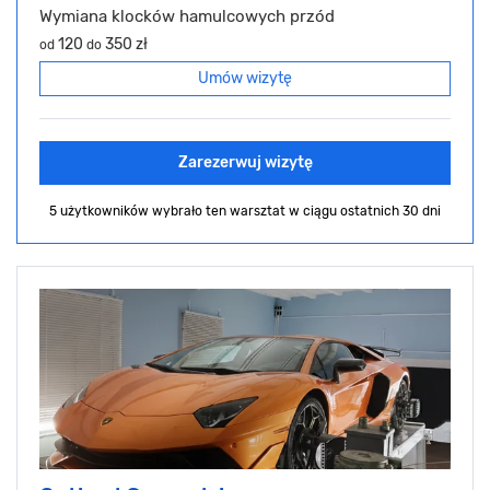
Wymiana klocków hamulcowych przód
120
350 zł
od
do
Umów wizytę
Zarezerwuj wizytę
5 użytkowników wybrało ten warsztat
w ciągu ostatnich 30 dni