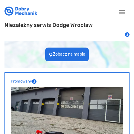
Toggle
naviga
Niezależny serwis Dodge Wrocław
Zobacz na mapie
Promowany