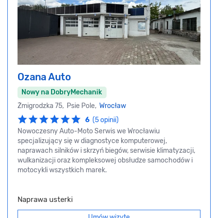
Ozana Auto
Nowy na DobryMechanik
Żmigrodzka 75, Psie Pole,
Wrocław
6
(5 opinii)
Nowoczesny Auto-Moto Serwis we Wrocławiu
specjalizujący się w diagnostyce komputerowej,
naprawach silników i skrzyń biegów, serwisie klimatyzacji,
wulkanizacji oraz kompleksowej obsłudze samochodów i
motocykli wszystkich marek.
Naprawa usterki
Umów wizytę