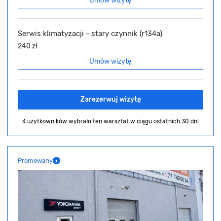
Umów wizytę
Serwis klimatyzacji - stary czynnik (r134a)
240 zł
Umów wizytę
Zarezerwuj wizytę
4 użytkowników wybrało ten warsztat
w ciągu ostatnich 30 dni
Promowany