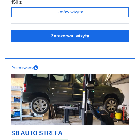
150 zł
Umów wizytę
Zarezerwuj wizytę
Promowany
S8 AUTO STREFA