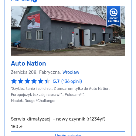
Auto Nation
Żernicka 208, Fabryczna,
Wrocław
5.7
(136 opinii)
"Szybko, tanio i solidnie… Z amcarem tylko do Auto Nation.
Europejczyk tez „się naprawi”… Polecam!!!",
Maciek, Dodge/Challanger
Serwis klimatyzacji - nowy czynnik (r1234yf)
180 zł