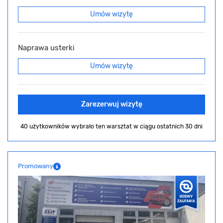
Umów wizytę
Naprawa usterki
Umów wizytę
Zarezerwuj wizytę
40 użytkowników wybrało ten warsztat
w ciągu ostatnich 30 dni
Promowany