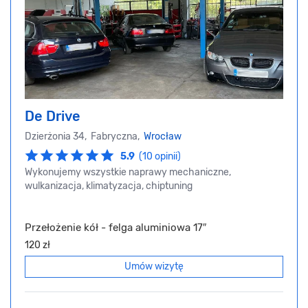
De Drive
Dzierżonia 34, Fabryczna,
Wrocław
5.9
(10 opinii)
Wykonujemy wszystkie naprawy mechaniczne,
wulkanizacja, klimatyzacja, chiptuning
Przełożenie kół - felga aluminiowa 17″
120 zł
Umów wizytę