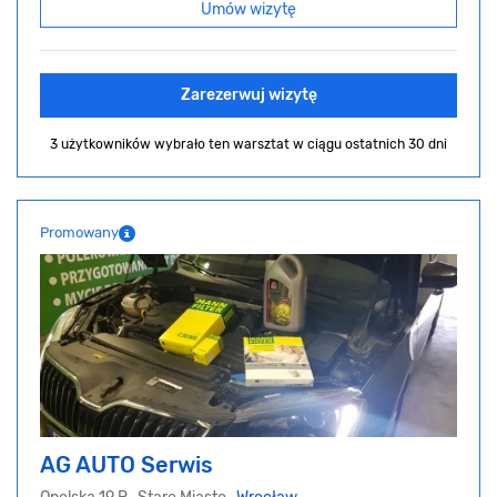
Umów wizytę
Zarezerwuj wizytę
3 użytkowników wybrało ten warsztat
w ciągu ostatnich 30 dni
Promowany
AG AUTO Serwis