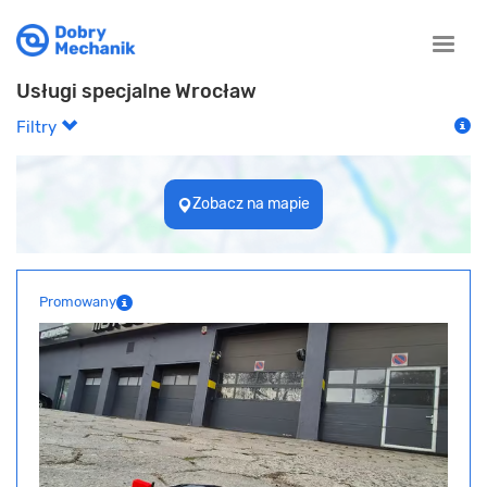
Toggle
naviga
Usługi specjalne Wrocław
Filtry
Zobacz na mapie
Promowany