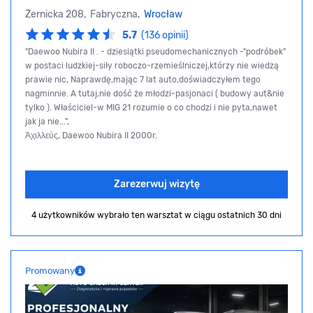
Żernicka 208, Fabryczna,
Wrocław
5.7
(136 opinii)
"Daewoo Nubira II . - dziesiątki pseudomechanicznych -"podróbek"
w postaci ludzkiej-siły roboczo-rzemieślniczej,którzy nie wiedzą
prawie nic, Naprawdę,mając 7 lat auto,doświadczyłem tego
nagminnie. A tutaj,nie dość że młodzi-pasjonaci ( budowy aut&nie
tylko ). Właściciel-w MIG 21 rozumie o co chodzi i nie pyta,nawet
jak ja nie...",
Ἀχιλλεύς, Daewoo Nubira II 2000r.
Zarezerwuj wizytę
4 użytkowników wybrało ten warsztat
w ciągu ostatnich 30 dni
Promowany