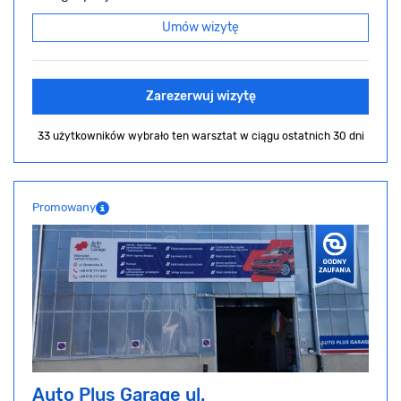
Umów wizytę
Zarezerwuj wizytę
33 użytkowników wybrało ten warsztat
w ciągu ostatnich 30 dni
Promowany
Auto Plus Garage ul.