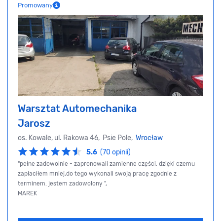
Promowany
Warsztat Automechanika
Jarosz
os. Kowale, ul. Rakowa 46, Psie Pole,
Wrocław
5.6
(70 opinii)
"pełne zadowolnie - zapronowali zamienne części, dzięki czemu
zapłaciłem mniej,do tego wykonali swoją pracę zgodnie z
terminem. jestem zadowolony ",
MAREK