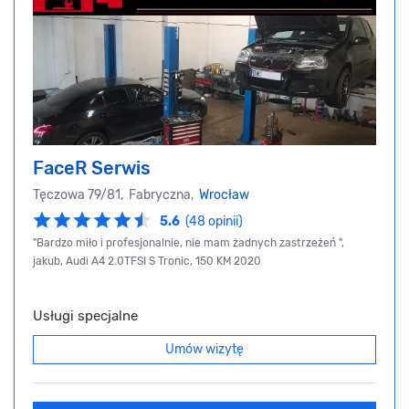
FaceR Serwis
Tęczowa 79/81, Fabryczna,
Wrocław
5.6
(48 opinii)
"Bardzo miło i profesjonalnie, nie mam żadnych zastrzeżeń ",
jakub, Audi A4 2.0TFSI S Tronic, 150 KM 2020
Usługi specjalne
Umów wizytę