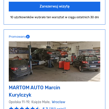
Zarezerwuj wizytę
10 użytkowników wybrało ten warsztat
w ciągu ostatnich 30 dni
Promowany
MARTOM AUTO Marcin
Kurylczyk
Opolska 11-19, Księże Małe,
Wrocław