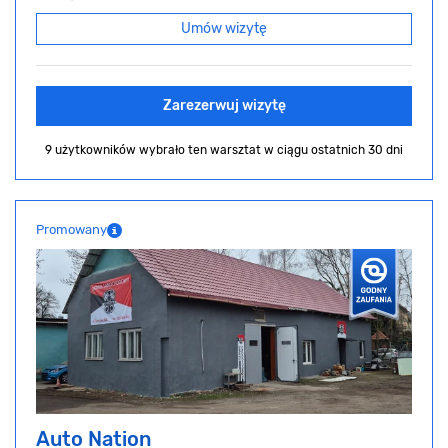
Umów wizytę
Zarezerwuj wizytę
9 użytkowników wybrało ten warsztat
w ciągu ostatnich 30 dni
Promowany
Auto Nation