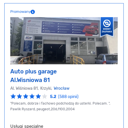
Promowany
Auto plus garage
Al.Wisniowa 81
Al. Wiśniowa 81, Krzyki,
Wrocław
5.2
(588 opinii)
"Polecam, dobrze i fachowo podchodzą do usterki. Polecam. ",
Pawlik Ryszard, peugeot,206,1100,2004
Usługi specjalne