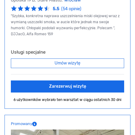
Opolska 19 B, Stare Miasto,
Wrocław
5.5
(54 opinie)
"Szybka, konkretna naprawa uszczelnienia miski olejowej wraz z
wymianą uszczelki smoka, w aucie które jednak ma swoje
humorki. Chłopaki podołali wyzwaniu perfekcyjnie. Polecam ",
DJJacO, Alfa Romeo 159
Usługi specjalne
Umów wizytę
Zarezerwuj wizytę
6 użytkowników wybrało ten warsztat
w ciągu ostatnich 30 dni
Promowany