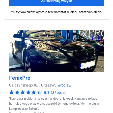
Zarezerwuj wizytę
11 użytkowników wybrało ten warsztat
w ciągu ostatnich 30 dni
FenixPro
Gałczyńskiego 18, , Ołtaszyn,
Wrocław
5.7
(37 opinii)
"Naprawa zrobiona na czas i w dobrej jakosci. Naprawa ukladu
hamulcowego oraz wym. usczelki tylnego dyfera. Wym. oleju w
kompresorze Eaton.",