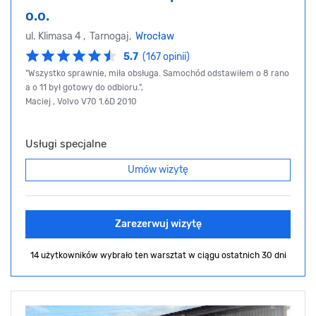
o.o.
ul. Klimasa 4 , Tarnogaj,
Wrocław
5.7
(167 opinii)
"Wszystko sprawnie, miła obsługa. Samochód odstawiłem o 8 rano
a o 11 był gotowy do odbioru.",
Maciej , Volvo V70 1.6D 2010
Usługi specjalne
Umów wizytę
Zarezerwuj wizytę
14 użytkowników wybrało ten warsztat
w ciągu ostatnich 30 dni