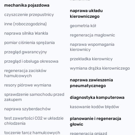
mechanika pojazdowa
naprawa układu
czyszczenie przepustnicy
kierowniczego
inne (roboczogodzina)
geometria kół
naprawa silnika Wankla
regeneracja maglownic
pomiar ciśnienia sprężania
naprawa wspomagania
kierownicy
przegląd gwarancyjny
przekładka kierownicy
przegląd i obsługa okresowa
wymiana drążka kierowniczego
regeneracja zacisków
hamulcowych
naprawa zawieszenia
resory piórowe wymiana
pneumatycznego
sprawdzenie samochodu przed
diagnostyka komputerowa
zakupem
kasowanie kodów błędów
naprawa szyberdachów
test zawartości CO2 w układzie
planowanie i regeneracja
chłodzenia
głowic
toczenie tarcz hamulcowych
regeneracja gniazd