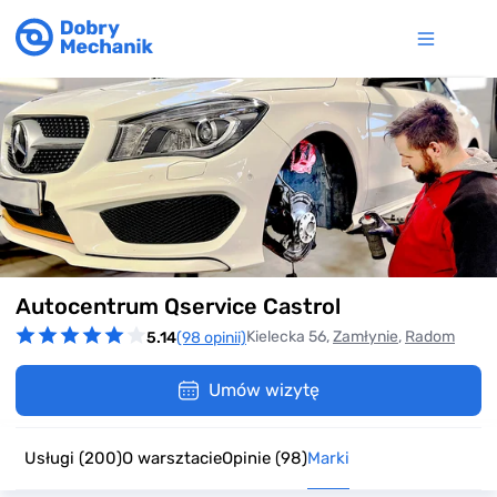
Item
Autocentrum Qservice Castrol
1
of
Kielecka 56,
Zamłynie
,
Radom
5.14
(98 opinii)
12
Umów wizytę
Usługi
(200)
O warsztacie
Opinie
(98)
Marki