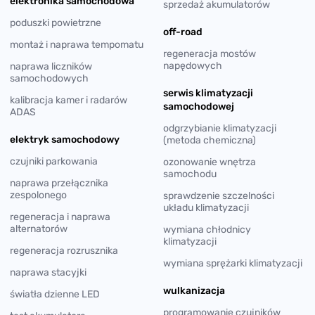
elektronika samochodowa
sprzedaż akumulatorów
poduszki powietrzne
off-road
montaż i naprawa tempomatu
regeneracja mostów
napędowych
naprawa liczników
samochodowych
serwis klimatyzacji
kalibracja kamer i radarów
samochodowej
ADAS
odgrzybianie klimatyzacji
elektryk samochodowy
(metoda chemiczna)
czujniki parkowania
ozonowanie wnętrza
samochodu
naprawa przełącznika
zespolonego
sprawdzenie szczelności
układu klimatyzacji
regeneracja i naprawa
alternatorów
wymiana chłodnicy
klimatyzacji
regeneracja rozrusznika
wymiana sprężarki klimatyzacji
naprawa stacyjki
wulkanizacja
światła dzienne LED
programowanie czujników