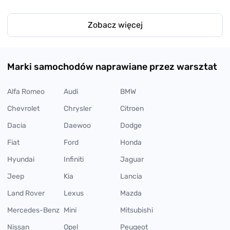
Zobacz więcej
Marki samochodów naprawiane przez warsztat
Alfa Romeo
Audi
BMW
Chevrolet
Chrysler
Citroen
Dacia
Daewoo
Dodge
Fiat
Ford
Honda
Hyundai
Infiniti
Jaguar
Jeep
Kia
Lancia
Land Rover
Lexus
Mazda
Mercedes-Benz
Mini
Mitsubishi
Nissan
Opel
Peugeot