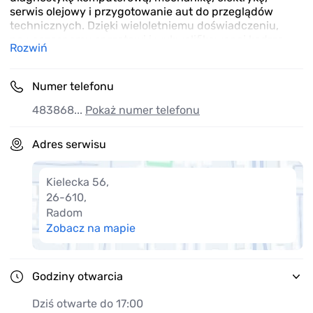
serwis olejowy i przygotowanie aut do przeglądów
technicznych. Dzięki wieloletniemu doświadczeniu,
nowoczesnemu sprzętowi i wykwalifikowanej kadrze
Rozwiń
zapewniamy rzetelną i szybką obsługę. Zaufaj
profesjonalistom – AutoCentrum Radom to pewność
sprawnie działającego auta.
Numer telefonu
483868...
Pokaż numer telefonu
Adres serwisu
Kielecka 56
,
26-610
,
Radom
Zobacz na mapie
Godziny otwarcia
Dziś otwarte do 17:00