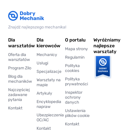
Znajdź najlepszego mechanika!
Dla
Dla
O portalu
Wyróżniamy
warsztatów
kierowców
najlepsze
Mapa strony
warsztaty
Oferta dla
Mechanicy
Regulamin
warsztatów
Usługi
Polityka
Program Zilo
cookies
Specjalizacje
Blog dla
Polityka
Warsztaty na
mechaników
prywatności
mapie
Najczęściej
Inspektor
Artykuły
zadawane
ochrony
pytania
Encyklopedia
danych
napraw
Kontakt
Ustawienia
Ubezpieczenia
plików cookie
OC/AC
Kontakt
Kontakt