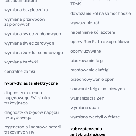
test akumulatora
TPMS
wymiana bezpiecznika
doważanie kół na samochodzie
wymiana przewodów
wyważanie kół
zapłonowych
napełnianie kół azotem
wymiana świec zapłonowych
opony Run Flat, niskoprofilowe
wymiana świec żarowych
opony używane
wymiana żarnika xenonowego
piaskowanie felg
wymiana żarówki
prostowanie alufelgi
centralne zamki
przechowywanie opon
hybrydy, auta elektryczne
spawanie felg aluminiowych
diagnostyka układu
napędowego EV i silnika
wulkanizacja 24h
trakcyjnego
wymiana opon
diagnostyka błędów napędu
wymiana wentyli w feldze
hybrydowego
regeneracja i naprawa baterii
zabezpieczenia
trakcyjnych HV
antykradzieżowe