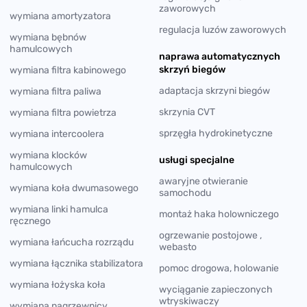
zaworowych
wymiana amortyzatora
regulacja luzów zaworowych
wymiana bębnów
hamulcowych
naprawa automatycznych
skrzyń biegów
wymiana filtra kabinowego
adaptacja skrzyni biegów
wymiana filtra paliwa
skrzynia CVT
wymiana filtra powietrza
sprzęgła hydrokinetyczne
wymiana intercoolera
wymiana klocków
usługi specjalne
hamulcowych
awaryjne otwieranie
wymiana koła dwumasowego
samochodu
wymiana linki hamulca
montaż haka holowniczego
ręcznego
ogrzewanie postojowe ,
wymiana łańcucha rozrządu
webasto
wymiana łącznika stabilizatora
pomoc drogowa, holowanie
wymiana łożyska koła
wyciąganie zapieczonych
wtryskiwaczy
wymiana nagrzewnicy