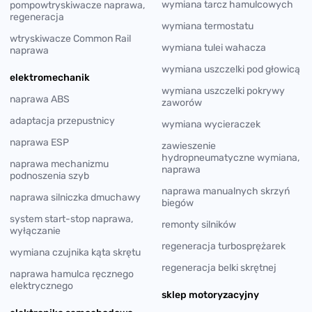
wymiana tarcz hamulcowych
pompowtryskiwacze naprawa,
regeneracja
wymiana termostatu
wtryskiwacze Common Rail
wymiana tulei wahacza
naprawa
wymiana uszczelki pod głowicą
elektromechanik
wymiana uszczelki pokrywy
naprawa ABS
zaworów
adaptacja przepustnicy
wymiana wycieraczek
naprawa ESP
zawieszenie
hydropneumatyczne wymiana,
naprawa mechanizmu
naprawa
podnoszenia szyb
naprawa manualnych skrzyń
naprawa silniczka dmuchawy
biegów
system start-stop naprawa,
remonty silników
wyłączanie
regeneracja turbosprężarek
wymiana czujnika kąta skrętu
regeneracja belki skrętnej
naprawa hamulca ręcznego
elektrycznego
sklep motoryzacyjny