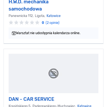
H.W.D. mechanika
samochodowa
Panewnicka 112, Ligota,
Katowice
0
(2 opinie)
Warsztat nie udostępnia kalendarza online.
DAN - CAR SERVICE
Krasińskiego 5, Paderewskiego-Muchowiec,
Katowice