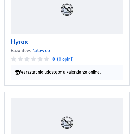
Hyrox
Bażantów,
Katowice
0
(0 opinii)
Warsztat nie udostępnia kalendarza online.