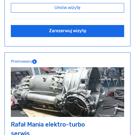
Umów wizytę
Zarezerwuj wizytę
Promowany
Rafał Mania elektro-turbo
serwis