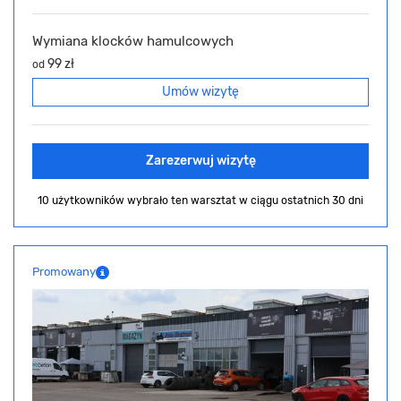
Wymiana klocków hamulcowych
99 zł
od
Umów wizytę
Zarezerwuj wizytę
10 użytkowników wybrało ten warsztat
w ciągu ostatnich 30 dni
Promowany