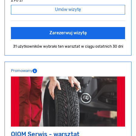
290 zł
Umów wizytę
Zarezerwuj wizytę
31 użytkowników wybrało ten warsztat
w ciągu ostatnich 30 dni
Promowany
OIOM Serwis - warsztat