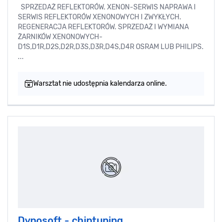
SPRZEDAŻ REFLEKTORÓW. XENON-SERWIS NAPRAWA I
SERWIS REFLEKTORÓW XENONOWYCH I ZWYKŁYCH.
REGENERACJA REFLEKTORÓW. SPRZEDAŻ I WYMIANA
ŻARNIKÓW XENONOWYCH-
D1S,D1R,D2S,D2R,D3S,D3R,D4S,D4R OSRAM LUB PHILIPS.
...
Warsztat nie udostępnia kalendarza online.
Dynosoft - chiptuning,