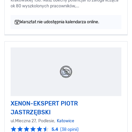
Krakowskiej 158. Nasz obecny potencjał to załoga licząca
ok 80 wyszkolonych pracowników,...
Warsztat nie udostępnia kalendarza online.
XENON-EKSPERT PIOTR
JASTRZĘBSKI
ul.Mleczna 27, Podlesie,
Katowice
5.4
(38 opinii)