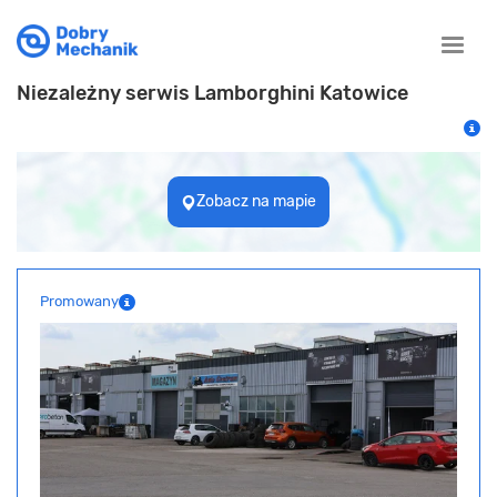
Toggle
naviga
Niezależny serwis Lamborghini Katowice
Zobacz na mapie
Promowany