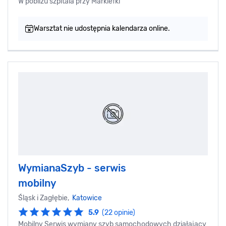
W pobliżu szpitala przy Markiefki
Warsztat nie udostępnia kalendarza online.
WymianaSzyb - serwis
mobilny
Śląsk i Zagłębie,
Katowice
5.9
(22 opinie)
Mobilny Serwis wymiany szyb samochodowych działający