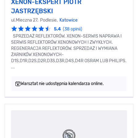
XENON-EKSPERT PIOTR
JASTRZĘBSKI
ul.Mleczna 27, Podlesie,
Katowice
5.4
(38 opinii)
SPRZEDAŻ REFLEKTORÓW. XENON-SERWIS NAPRAWA I
SERWIS REFLEKTORÓW XENONOWYCH I ZWYKŁYCH.
REGENERACJA REFLEKTORÓW. SPRZEDAŻ I WYMIANA
ŻARNIKÓW XENONOWYCH-
D1S,D1R,D2S,D2R,D3S,D3R,D4S,D4R OSRAM LUB PHILIPS.
...
Warsztat nie udostępnia kalendarza online.