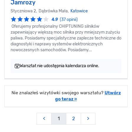
Jamrozy
Styczniowa 2, Dąbrówka Mała,
Katowice
4.9
(37 opinii)
Oferujemy profesjonalny CHIPTUNING silników
zapewniający większą moc silnika przy mniejszym zużyciu
paliwa. Posiadamy specjalistyczne zaplecze techniczne do
diagnostyki i naprawy systemów elektronicznych
nowoczesnych samochodów. Posiadamy...
Warsztat nie udostępnia kalendarza online.
Nie znalazłeś wizytówki swojego warsztatu?
Utwórz
go teraz »
<
1
2
>