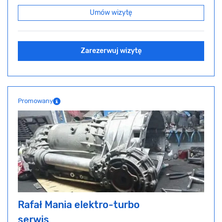
Umów wizytę
Zarezerwuj wizytę
Promowany
Rafał Mania elektro-turbo
serwis