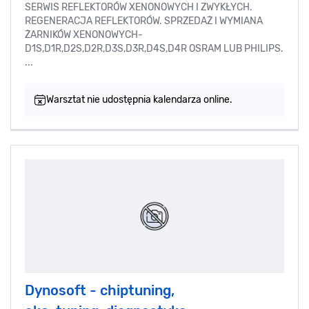
SERWIS REFLEKTORÓW XENONOWYCH I ZWYKŁYCH.
REGENERACJA REFLEKTORÓW. SPRZEDAŻ I WYMIANA
ŻARNIKÓW XENONOWYCH-
D1S,D1R,D2S,D2R,D3S,D3R,D4S,D4R OSRAM LUB PHILIPS.
...
Warsztat nie udostępnia kalendarza online.
Dynosoft - chiptuning,