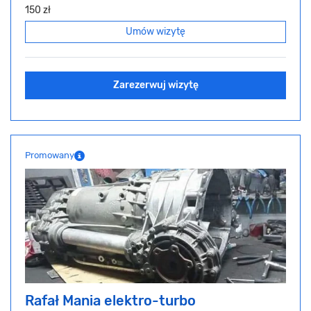
150 zł
Umów wizytę
Zarezerwuj wizytę
Promowany
Rafał Mania elektro-turbo