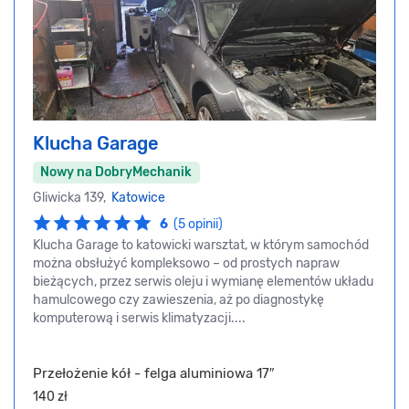
Klucha Garage
Nowy na DobryMechanik
Gliwicka 139,
Katowice
6
(5 opinii)
Klucha Garage to katowicki warsztat, w którym samochód
można obsłużyć kompleksowo – od prostych napraw
bieżących, przez serwis oleju i wymianę elementów układu
hamulcowego czy zawieszenia, aż po diagnostykę
komputerową i serwis klimatyzacji....
Przełożenie kół - felga aluminiowa 17″
140 zł