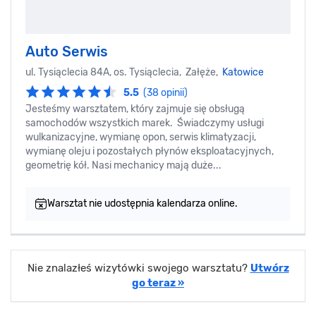
Auto Serwis
ul. Tysiąclecia 84A, os. Tysiąclecia, Załęże,
Katowice
5.5
(38 opinii)
Jesteśmy warsztatem, który zajmuje się obsługą
samochodów wszystkich marek. Świadczymy usługi
wulkanizacyjne, wymianę opon, serwis klimatyzacji,
wymianę oleju i pozostałych płynów eksploatacyjnych,
geometrię kół. Nasi mechanicy mają duże...
Warsztat nie udostępnia kalendarza online.
Nie znalazłeś wizytówki swojego warsztatu?
Utwórz
go teraz »