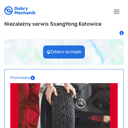
Toggle
naviga
Niezależny serwis SsangYong Katowice
Zobacz na mapie
Promowany