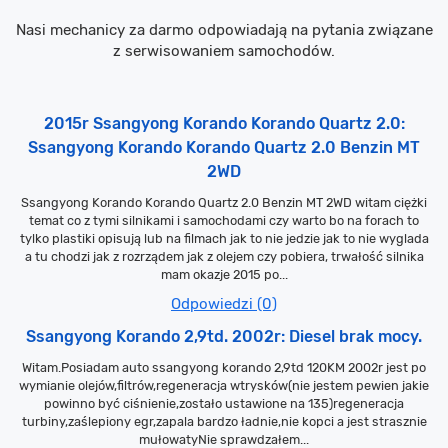
Nasi mechanicy za darmo odpowiadają na pytania związane
z serwisowaniem samochodów.
2015r Ssangyong Korando Korando Quartz 2.0:
Ssangyong Korando Korando Quartz 2.0 Benzin MT
2WD
Ssangyong Korando Korando Quartz 2.0 Benzin MT 2WD witam ciężki
temat co z tymi silnikami i samochodami czy warto bo na forach to
tylko plastiki opisują lub na filmach jak to nie jedzie jak to nie wyglada
a tu chodzi jak z rozrządem jak z olejem czy pobiera, trwałość silnika
mam okazje 2015 po...
Odpowiedzi (0)
Ssangyong Korando 2,9td. 2002r: Diesel brak mocy.
Witam.Posiadam auto ssangyong korando 2,9td 120KM 2002r jest po
wymianie olejów,filtrów,regeneracja wtrysków(nie jestem pewien jakie
powinno być ciśnienie,zostało ustawione na 135)regeneracja
turbiny,zaślepiony egr,zapala bardzo ładnie,nie kopci a jest strasznie
mułowatyNie sprawdzałem...