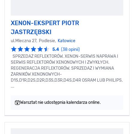
XENON-EKSPERT PIOTR
JASTRZĘBSKI
ul.Mleczna 27, Podlesie,
Katowice
5.4
(38 opinii)
SPRZEDAŻ REFLEKTORÓW. XENON-SERWIS NAPRAWA I
SERWIS REFLEKTORÓW XENONOWYCH I ZWYKŁYCH.
REGENERACJA REFLEKTORÓW. SPRZEDAŻ I WYMIANA
ŻARNIKÓW XENONOWYCH-
D1S,D1R,D2S,D2R,D3S,D3R,D4S,D4R OSRAM LUB PHILIPS.
...
Warsztat nie udostępnia kalendarza online.