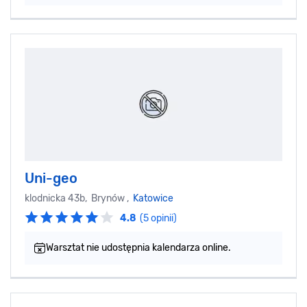
Uni-geo
klodnicka 43b, Brynów ,
Katowice
4.8
(5 opinii)
Warsztat nie udostępnia kalendarza online.