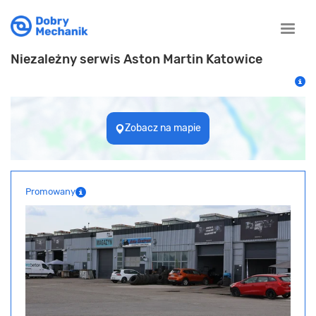
Toggle
naviga
Niezależny serwis Aston Martin Katowice
Zobacz na mapie
Promowany