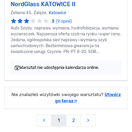
NordGlass KATOWICE II
Żeliwna 43, Załęże,
Katowice
3
(9 opinii)
Auto Szyby: naprawa, wymiana, hydrofobizacja, wymiana
wycieraczek. Najszersza oferta szyb na rynku i super ceny.
Jedyna, ogólnopolska sieć naprawy i wymiany szyb
samochodowych. Bezterminowa gwarancja na
świadczone usługi. Czynne: PN-PT 8-20, SOB...
Warsztat nie udostępnia kalendarza online.
Nie znalazłeś wizytówki swojego warsztatu?
Utwórz
go teraz »
<
1
2
>