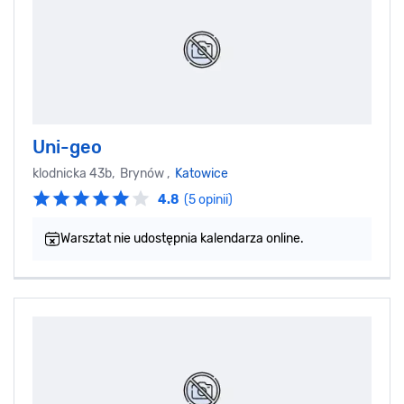
Uni-geo
klodnicka 43b, Brynów ,
Katowice
4.8
(5 opinii)
Warsztat nie udostępnia kalendarza online.