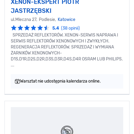
XENON-EKSPERT PIOTR
JASTRZĘBSKI
ul.Mleczna 27, Podlesie,
Katowice
5.4
(38 opinii)
SPRZEDAŻ REFLEKTORÓW. XENON-SERWIS NAPRAWA I
SERWIS REFLEKTORÓW XENONOWYCH I ZWYKŁYCH.
REGENERACJA REFLEKTORÓW. SPRZEDAŻ I WYMIANA
ŻARNIKÓW XENONOWYCH-
D1S,D1R,D2S,D2R,D3S,D3R,D4S,D4R OSRAM LUB PHILIPS.
...
Warsztat nie udostępnia kalendarza online.