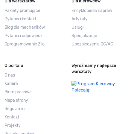
Dla warsztatów
Dla kierowców
Pakiety promujące
Encyklopedia napraw
Pytania i kontakt
Artykuły
Blog dla mechaników
Usługi
Pytania i odpowiedzi
Specjalizacje
Oprogramowanie Zilo
Ubezpieczenia OC/AC
O portalu
Wyróżniamy najlepsze
warsztaty
O nas
Kariera
Biuro prasowe
Mapa strony
Regulamin
Kontakt
Projekty
Polityka cookies